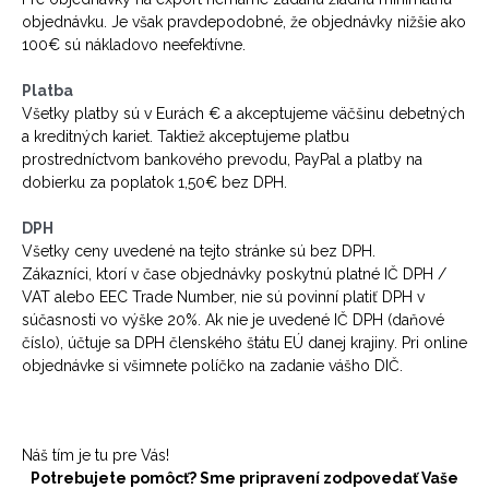
objednávku. Je však pravdepodobné, že objednávky nižšie ako
100€ sú nákladovo neefektívne.
Platba
Všetky platby sú v Eurách € a akceptujeme väčšinu debetných
a kreditných kariet. Taktiež akceptujeme platbu
prostredníctvom bankového prevodu, PayPal a platby na
dobierku za poplatok 1,50€ bez DPH.
DPH
Všetky ceny uvedené na tejto stránke sú bez DPH.
Zákazníci, ktorí v čase objednávky poskytnú platné IČ DPH /
VAT alebo EEC Trade Number, nie sú povinní platiť DPH v
súčasnosti vo výške 20%. Ak nie je uvedené IČ DPH (daňové
číslo), účtuje sa DPH členského štátu EÚ danej krajiny. Pri online
objednávke si všimnete políčko na zadanie vášho DIČ.
Náš tím je tu pre Vás!
Potrebujete pomôcť? Sme pripravení zodpovedať Vaše