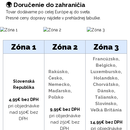
🌍 Doručenie do zahraničia
Tovar dodávame po celej Európe aj do sveta.
Presné ceny dopravy nájdete v prehľadnej tabuľke.
Zóna 1
Zóna 2
Zóna 3
Francúzsko,
Belgicko,
Rakúsko,
Luxembursko,
Česko,
Holandsko,
Slovenská
Nemecko,
Chorvátsko,
Republika
Maďarsko,
Dánsko,
Poľsko
Taliansko,
4,95€ bez DPH
Slovinsko,
pri objednávke
9,95€ bez DPH
Veľká Británia
nad 150€ bez
pri objednávke
DPH
nad 250€ bez
14,95€ bez DPH
DPH
pri objednávke