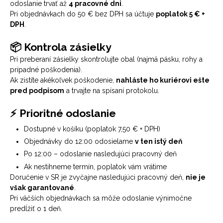
odoslanie trvať až
4 pracovné dni
.
Pri objednávkach do 50 € bez DPH sa účtuje
poplatok 5 € +
DPH
.
📦 Kontrola zásielky
Pri preberaní zásielky skontrolujte obal (najmä pásku, rohy a
prípadné poškodenia).
Ak zistíte akékoľvek poškodenie,
nahláste ho kuriérovi ešte
pred podpisom
a trvajte na spísaní protokolu.
⚡ Prioritné odoslanie
Dostupné v košíku (poplatok 7,50 € + DPH)
Objednávky do 12:00 odosielame
v ten istý deň
Po 12:00 – odoslanie nasledujúci pracovný deň
Ak nestihneme termín, poplatok vám vrátime
Doručenie v SR je zvyčajne nasledujúci pracovný deň,
nie je
však garantované
.
Pri väčších objednávkach sa môže odoslanie výnimočne
predĺžiť o 1 deň.