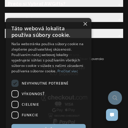
Prečo si Vybrať AWGifts?
Právna Sekcia
×
Táto webová lokalita
používa súbory cookie.
AW Rodina
Naša webstránka používa súbory cookie na
zlepšenie používateľskej skúsenosti.
Používaním našej webovej lokality
Ancient Wisdom s.r.o.,
CTPark Trnava, Prílohy 583/57, 919 26 Zavar, Slovensko
vyjadrujete súhlas s používaním všetkých
súborov cookie v súlade s našimi zásadami
IČ DPH: SK2120525440
používania súborov cookie.
Prečítať viac
IČO: 50920600
NEVYHNUTNE POTREBNÉ
VÝKONNOSŤ
CIELENIE
FUNKCIE