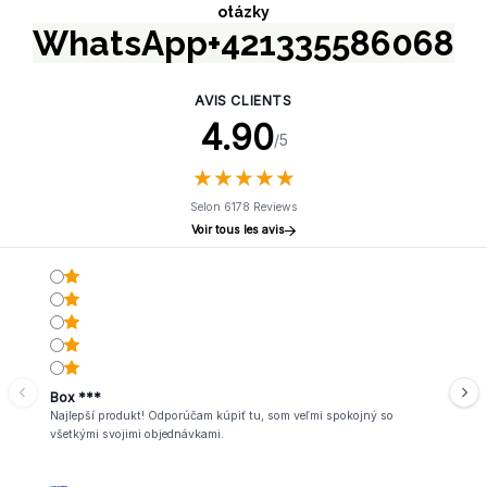
otázky
WhatsApp+421335586068
AVIS CLIENTS
4.90
/5
★
★
★
★
★
★
★
★
★
★
Selon 6178 Reviews
Voir tous les avis
Box ***
Najlepší produkt! Odporúčam kúpiť tu, som veľmi spokojný so
všetkými svojimi objednávkami.