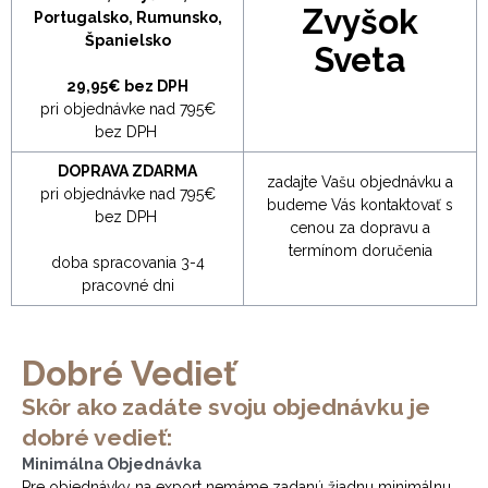
Zvyšok
Portugalsko, Rumunsko,
Španielsko
Sveta
29,95€ bez DPH
pri objednávke nad 795€
bez DPH
DOPRAVA ZDARMA
zadajte Vašu objednávku a
pri objednávke nad 795€
budeme Vás kontaktovať s
bez DPH
cenou za dopravu a
termínom doručenia
doba spracovania 3-4
pracovné dni
Dobré Vedieť
Skôr ako zadáte svoju objednávku je
dobré vedieť:
Minimálna Objednávka
Pre objednávky na export nemáme zadanú žiadnu minimálnu