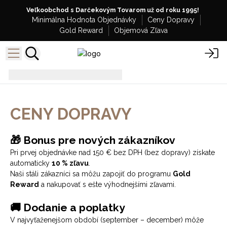
Veľkoobchod s Darčekovým Tovarom už od roku 1995!
Minimálna Hodnota Objednávky
Ceny Dopravy
Gold Reward
Objemová Zľava
Doprava
CENY DOPRAVY
🎁 Bonus pre nových zákazníkov
Pri prvej objednávke nad 150 € bez DPH (bez dopravy) získate
automaticky
10 % zľavu
.
Naši stáli zákazníci sa môžu zapojiť do programu
Gold
Reward
a nakupovať s ešte výhodnejšími zľavami.
🚚 Dodanie a poplatky
V najvyťaženejšom období (september – december) môže