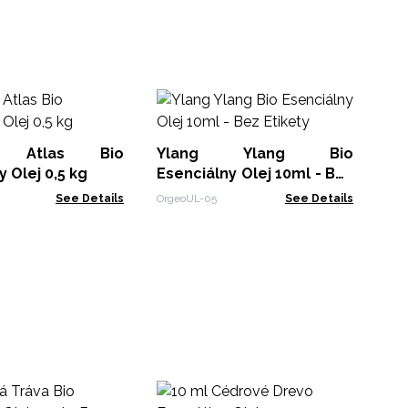
Pe
ý Atlas Bio
Ylang Ylang Bio
Org
 Olej 0,5 kg
Esenciálny Olej 10ml - Bez
Etikety
See Details
OrgeoUL-05
See Details
Hr