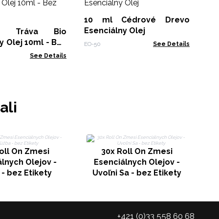
Be
10 ml Cédrové Drevo
BOU
Esenciálny Olej
vá Tráva Bio
Olej 10ml - Bez
EO-50
See Details
See Details
ali
oll On Zmesi
30x Roll On Zmesi
lnych Olejov -
Esenciálnych Olejov -
- bez Etikety
Uvoľni Sa - bez Etikety
S
+421 (0)33 558 60 68