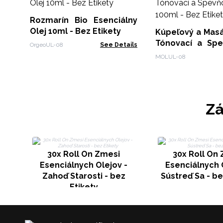
Rozmarín Bio Esenciálny
Olej 10ml - Bez Etikety
Kúpeľový a Masá
Tónovací a Spe
OrgeoUL-08
See Details
100ml - Bez Etik
MOLUL-08
Zá
30x Roll On Zmesi
30x Roll On
Esenciálnych Olejov -
Esenciálnych 
Zahoď Starosti - bez
Sústreď Sa - be
Etikety