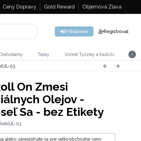
Ceny Dopravy
Gold Reward
Objemová Zľava
Prihlásenie
Registrovať
 Drahokamy
Tašky
Vonné Tyčinky a Kadidlá
Vône
blUL-03
Roll On Zmesi
iálnych Olejov -
seľ Sa - bez Etikety
 ReblUL-03
 sa alebo zaregistrujte sa pre veľkoobchodné ceny