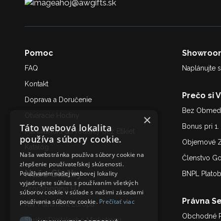
ahoj@awgifts.sk
Pomoc
Showroo
FAQ
Naplánujte s
Kontakt
Prečo si 
Doprava a Doručenie
Bez Obmedz
Otváracie Hodiny
×
Táto webová lokalita
Bonus pri 1
Manufaktúra & Produkty bez Etikiet
používa súbory cookie.
Objemové Z
Katalóg
Naša webstránka používa súbory cookie na
Členstvo G
zlepšenie používateľskej skúsenosti.
Naše Služby
Používaním našej webovej lokality
BNPL Plato
vyjadrujete súhlas s používaním všetkých
Dropshipping EU
súborov cookie v súlade s našimi zásadami
Právna Se
používania súborov cookie.
Prečítať viac
AW Fulfilment Európa
Obchodné 
Služby Digitálneho Marketing
u