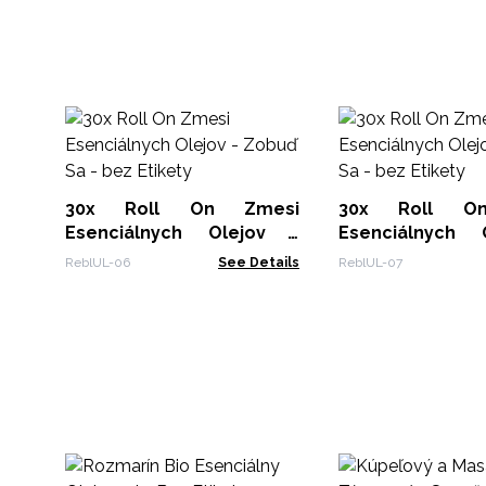
30x Roll On Zmesi
30x Roll O
Esenciálnych Olejov -
Esenciálnych 
Zobuď Sa - bez Etikety
Uvoľni Sa - bez E
ReblUL-06
See Details
ReblUL-07