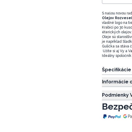
S našou novou ra
Olejov
Rozveseľ
vlastné logo na tie
Krabici po 30 kus
éterických olejov
Oleje sú starostl
je napríklad Sladk
Gulička sa stáva 
Užite si aj Vy a 
Ideálny spoločník
Špecifikáci
Informácie 
Podmienky V
Bezpeč