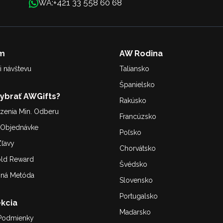
+421 33 558 60 68
WA:
m
AW Rodina
i návštevu
Taliansko
Španielsko
Vybrať AWGifts?
Rakúsko
enia Min. Odberu
Francúzsko
. Objednávke
Poľsko
ľavy
Chorvátsko
old Reward
Švédsko
bná Metóda
Slovensko
Portugalsko
kcia
Maďarsko
Podmienky