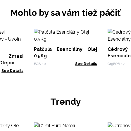
Mohlo by sa vám tiež páčiť
Patčula Esenciálny Olej
Cédrov
0.5Kg
Esenciálny
n Zmesi
Olejov -
EOB-10
See Details
OrgEOB-17
tikety
See Details
Trendy