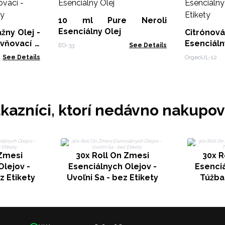
10 ml Pure Neroli
Esenciálny Olej
žny Olej -
Citróno
vňovací -
Esenciálny 
EO-33
See Details
ety
Etikety
See Details
OrgeoUL-12
kazníci, ktorí nedávno nakupov
 Zmesi
30x Roll On Zmesi
30x R
Olejov -
Esenciálnych Olejov -
Esenciá
z Etikety
Uvoľni Sa - bez Etikety
Túžba 