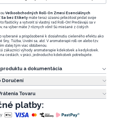
dou
Veľkoobchodných Roll-On Zmesi Esenciálnych
 Sa bez Etikety
máte teraz úžasnú príležitosť pridať svoje
to fľaštičky a vytvoriť si vlastný rad Roll-On! Predávajú sa v
ov, na výber máte 7 rôznych vôní! Sú miešané z čistých
.
ivo vyberané a prispôsobené k dosiahnutiu cieleného efektu ako
é Sny, Túžba, Uvoľni sa, atď. V aromaterapii roll-on alebo tzv.
čím ďalej tým viac obľúbenou.
Vaši zákazníci výhody aromaterapie kdekoľvek a kedykoľvek.
 na cestách, v práci, jednoducho kdekoľvek potrebujete.
e produktu a dokumentácia
o Doručení
rátenia Tovaru
né platby: