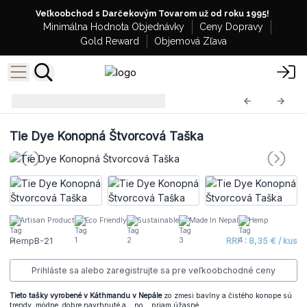
Veľkoobchod s Darčekovým Tovarom už od roku 1995!
Minimálna Hodnota Objednávky
Ceny Dopravy
Gold Reward
Objemová Zľava
Konopné Tašky
HempB-21
Tie Dye Konopná Štvorcová Taška
Artisan Product
Eco Friendly
Sustainable
Made In Nepal
Hemp
HempB-21
RRP : 8,35 € / kus
Prihláste sa alebo zaregistrujte sa pre veľkoobchodné ceny
Tieto tašky vyrobené v Káthmandu v Nepále
zo zmesi bavlny a čistého konope sú
trendy, módne, dobre navrhnuté a… no… priam úžasné.