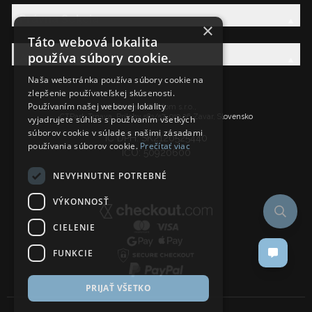
Právna Sekcia
×
Táto webová lokalita
používa súbory cookie.
AW Rodina
Naša webstránka používa súbory cookie na
zlepšenie používateľskej skúsenosti.
Používaním našej webovej lokality
Ancient Wisdom s.r.o.,
CTPark Trnava, Prílohy 583/57, 919 26 Zavar, Slovensko
vyjadrujete súhlas s používaním všetkých
súborov cookie v súlade s našimi zásadami
IČ DPH: SK2120525440
používania súborov cookie.
Prečítať viac
IČO: 50920600
NEVYHNUTNE POTREBNÉ
VÝKONNOSŤ
CIELENIE
FUNKCIE
PRIJAŤ VŠETKO