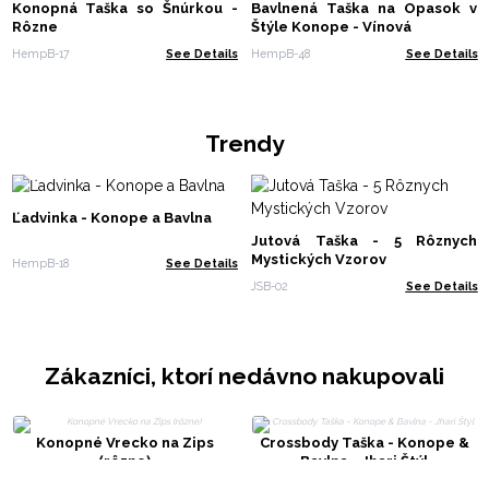
Konopná Taška so Šnúrkou -
Bavlnená Taška na Opasok v
Rôzne
Štýle Konope - Vínová
HempB-17
See Details
HempB-48
See Details
Trendy
Ľadvinka - Konope a Bavlna
Jutová Taška - 5 Rôznych
Mystických Vzorov
HempB-18
See Details
JSB-02
See Details
Zákazníci, ktorí nedávno nakupovali
Konopné Vrecko na Zips
Crossbody Taška - Konope &
(rôzne)
Bavlna - Jhari Štýl