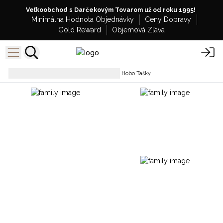
Veľkoobchod s Darčekovým Tovarom už od roku 1995!
Minimálna Hodnota Objednávky
Ceny Dopravy
Gold Reward
Objemová Zľava
Každodenné tašky
Žakárové Hobo Tašky