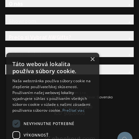
O nás
Showroom
Prečo si Vybrať AWGifts?
Právna Sekcia
×
Táto webová lokalita
používa súbory cookie.
AW Rodina
Naša webstránka používa súbory cookie na
zlepšenie používateľskej skúsenosti.
Používaním našej webovej lokality
Ancient Wisdom s.r.o.,
CTPark Trnava, Prílohy 583/57, 919 26 Zavar, Slovensko
vyjadrujete súhlas s používaním všetkých
súborov cookie v súlade s našimi zásadami
IČ DPH: SK2120525440
používania súborov cookie.
Prečítať viac
IČO: 50920600
NEVYHNUTNE POTREBNÉ
VÝKONNOSŤ