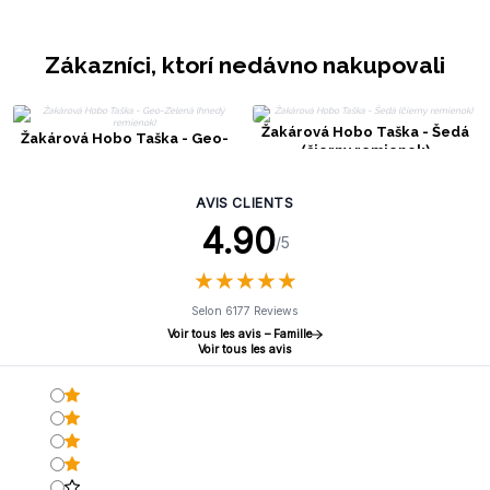
Zákazníci, ktorí nedávno nakupovali
Žakárová Hobo Taška - Šedá
Žakárová Hobo Taška - Geo-
(čierny remienok)
Zelená (hnedý remienok)
AVIS CLIENTS
4.90
/5
★
★
★
★
★
★
★
★
★
★
Selon 6177 Reviews
Voir tous les avis – Famille
Voir tous les avis