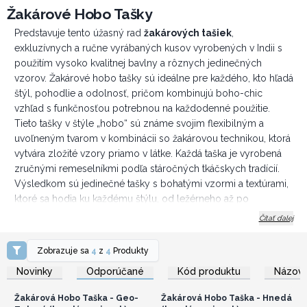
Žakárové Hobo Tašky
Predstavuje tento úžasný rad
žakárových tašiek
,
exkluzívnych a ručne vyrábaných kusov vyrobených v Indii s
použitím vysoko kvalitnej bavlny a rôznych jedinečných
vzorov. Žakárové hobo tašky sú ideálne pre každého, kto hľadá
štýl, pohodlie a odolnosť, pričom kombinujú boho-chic
vzhľad s funkčnosťou potrebnou na každodenné použitie.
Tieto tašky v štýle „hobo“ sú známe svojim flexibilným a
uvoľneným tvarom v kombinácii so žakárovou technikou, ktorá
vytvára zložité vzory priamo v látke. Každá taška je vyrobená
zručnými remeselníkmi podľa stáročných tkáčskych tradícií.
Výsledkom sú jedinečné tašky s bohatými vzormi a textúrami,
ktoré sa hodia ku každému štýlu, od ležérneho až po
elegantné.
Čítať ďalej
Ponúkame širokú škálu vzorov a farieb našich žakárových
tašiek, ako aj dva typy farieb ich remienkov. Nech už je vkus
Zobrazuje sa
4
z
4
Produkty
Prihláste sa alebo
Prihláste sa alebo
vašich zákazníkov akýkoľvek, máme možnosti od žiarivých,
zaregistrujte sa pre
zaregistrujte sa pre
Novinky
Odporúčané
Kód produktu
Názov 
veľkoobchodné ceny
veľkoobchodné ceny
výrazných farieb až po tlmenejšie a sofistikovanejšie tóny.
Jasná zelená je ideálna pre zákazníkov, ktorí by chceli túto
Žakárová Hobo Taška - Geo-
Žakárová Hobo Taška - Hnedá
farbu zvýrazniť vo svojom vzhľade, zatiaľ čo elegantná hnedá