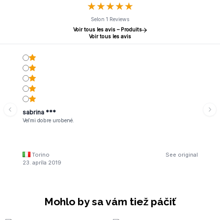
★
★
★
★
★
★
★
★
★
★
Selon 1 Reviews
Voir tous les avis – Produits
Voir tous les avis
sabrina ***
Veľmi dobre urobené.
Torino
See original
23. apríla 2019
Mohlo by sa vám tiež páčiť