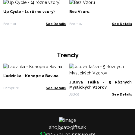
Up Cycle - (4 rôzne vzory)
Bez Vzoru
EcoJt-01
See Details
EcoJt-07
See Details
Trendy
Ľadvinka - Konope a Bavlna
Jutová Taška - 5 Rôznych
Mystických Vzorov
HempB-18
See Details
JSB-02
See Details
ahoj@awgifts.sk
+421 33 558 60 68
WA: