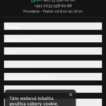
+421 (0)33 558 60 68
Pondelok - Piatok od 8:00 do 16:00
Pomoc
Naše Služby
O nás
Showroom
Prečo si Vybrať AWGifts?
Právna Sekcia
×
Táto webová lokalita
používa súbory cookie.
AW Rodina