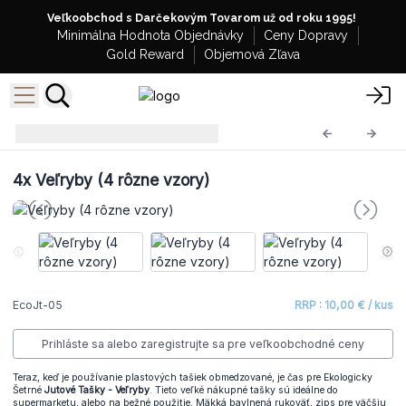
Veľkoobchod s Darčekovým Tovarom už od roku 1995!
Minimálna Hodnota Objednávky
Ceny Dopravy
Gold Reward
Objemová Zľava
EKO Jutové Tašky
EcoJt-05
4x
Veľryby (4 rôzne vzory)
EcoJt-05
RRP : 10,00 € / kus
Prihláste sa alebo zaregistrujte sa pre veľkoobchodné ceny
Teraz, keď je používanie plastových tašiek obmedzované, je čas pre Ekologicky
Šetrné
Jutové Tašky - Veľryby
. Tieto veľké nákupné tašky sú ideálne do
supermarketu, alebo na bežné použitie. Mäkká bavlnená rukoväť, zips pre väčšiu