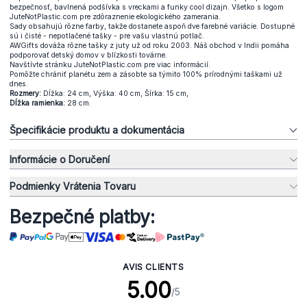
bezpečnosť, bavlnená podšívka s vreckami a funky cool dizajn. Všetko s logom
JuteNotPlastic.com pre zdôraznenie ekologického zamerania.
Sady obsahujú rôzne farby, takže dostanete aspoň dve farebné variácie. Dostupné
sú i čisté - nepotlačené tašky - pre vašu vlastnú potlač.
AWGifts dováža rôzne tašky z juty už od roku 2003. Náš obchod v Indii pomáha
podporovať detský domov v blízkosti továrne.
Navštívte stránku JuteNotPlastic.com pre viac informácií.
Pomôžte chrániť planétu zem a zásobte sa týmito 100% prírodnými taškami už
dnes.
Rozmery:
Dĺžka: 24 cm, Výška: 40 cm, Šírka: 15 cm,
Dĺžka ramienka:
28 cm.
Špecifikácie produktu a dokumentácia
Informácie o Doručení
Podmienky Vrátenia Tovaru
Bezpečné platby:
AVIS CLIENTS
5.00
/5