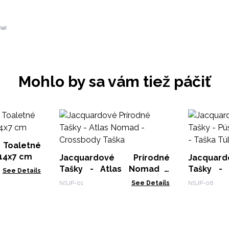
nal
Mohlo by sa vám tiež páčiť
 Toaletné
 12x14x7 cm
Jacquardové Prírodné
Jacquar
Tašky - Atlas Nomad -
Tašky - 
See Details
Crossbody Taška
Vzor - Ta
NSJP-01
See Details
NSJP-06