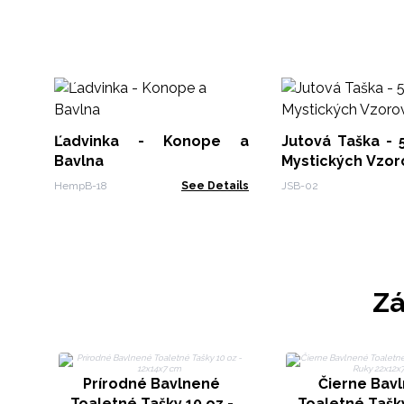
Ľadvinka - Konope a
Jutová Taška - 
Bavlna
Mystických Vzor
HempB-18
See Details
JSB-02
Zá
Prírodné Bavlnené
Čierne Bav
Toaletné Tašky 10 oz -
Toaletné Tašky