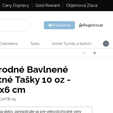
Ceny Dopravy
Gold Reward
Objemová Zľava
Prihlásenie
Registrovať
 Drahokamy
Tašky
Vonné Tyčinky a Kadidlá
Vône
rodné Bavlnené
tné Tašky 10 oz -
x6 cm
 CotTB-05
 sa alebo zaregistrujte sa pre veľkoobchodné ceny