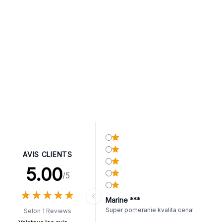
AVIS CLIENTS
5.00
/5
★
★
★
★
★
★
★
★
★
★
Marine ***
Super pomeranie kvalita cena!
Selon 1 Reviews