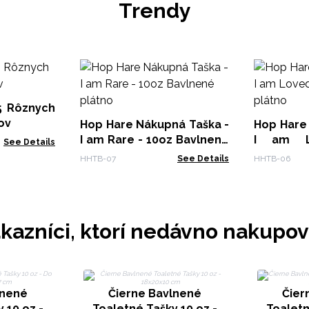
Trendy
5 Rôznych
ov
Hop Hare Nákupná Taška -
Hop Hare
I am Rare - 10oz Bavlnené
I am L
See Details
plátno
Bavlnené
HHTB-07
See Details
HHTB-06
kazníci, ktorí nedávno nakupov
lnené
Čierne Bavlnené
Čier
 10 oz -
Toaletné Tašky 10 oz -
Toaletn