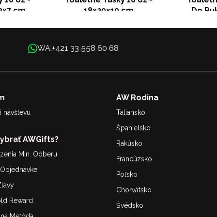
2x7 cm
18x20x10 cm
Do Ru
+421 33 558 60 68
WA:
m
AW Rodina
i návštevu
Taliansko
Španielsko
Vybrať AWGifts?
Rakúsko
enia Min. Odberu
Francúzsko
. Objednávke
Poľsko
ľavy
Chorvátsko
old Reward
Švédsko
bná Metóda