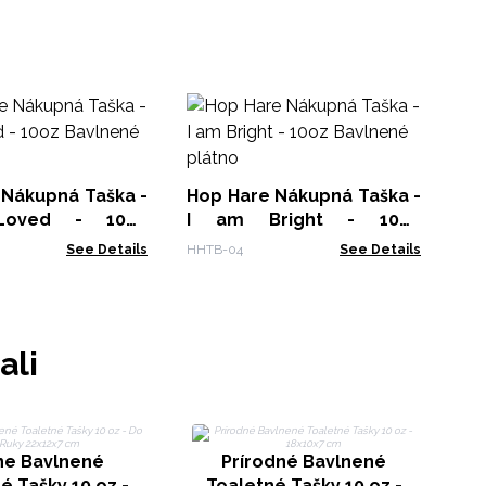
Ho
I 
Ba
HHT
 Nákupná Taška -
Hop Hare Nákupná Taška -
oved - 10oz
I am Bright - 10oz
 plátno
Bavlnené plátno
See Details
HHTB-04
See Details
ali
ne Bavlnené
Prírodné Bavlnené
é Tašky 10 oz -
Toaletné Tašky 10 oz -