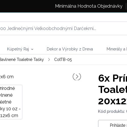
Minimálna Hodnota Objednávky
Kúpeľný Raj
Dekor a Výrobky z Dreva
Minerály a
Bavlnené Toaletné Tašky
CotTB-05
6x
Prí
Toale
20x12
Kód produktu:
Prihláste