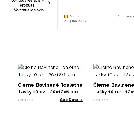
Voir tous les avis –
Produits
Voir tous les avis
Maurage
See origi
29. júna 2022
Čierne Bavlnené Toaletné
Čierne Bavlnené
Tašky 10 oz - 20x12x6 cm
Tašky 10 oz -
CotTB-10
See Details
CotTB-12