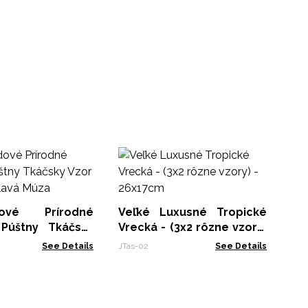
Ju
Tm
PAM
dové Prírodné
Veľké Luxusné Tropické
Púštny Tkáčsky
Vrecká - (3x2 rôzne vzory)
ška Túlavá Múza
- 26x17cm
See Details
JTas-02
See Details