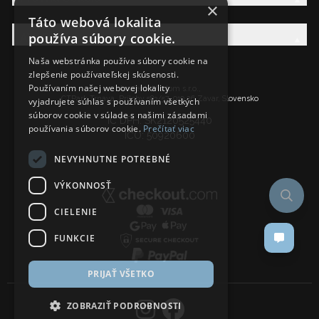
×
Táto webová lokalita
používa súbory cookie.
AW Rodina
Naša webstránka používa súbory cookie na
zlepšenie používateľskej skúsenosti.
Používaním našej webovej lokality
Ancient Wisdom s.r.o.,
CTPark Trnava, Prílohy 583/57, 919 26 Zavar, Slovensko
vyjadrujete súhlas s používaním všetkých
súborov cookie v súlade s našimi zásadami
IČ DPH: SK2120525440
používania súborov cookie.
Prečítať viac
IČO: 50920600
NEVYHNUTNE POTREBNÉ
VÝKONNOSŤ
CIELENIE
FUNKCIE
PRIJAŤ VŠETKO
ZOBRAZIŤ PODROBNOSTI