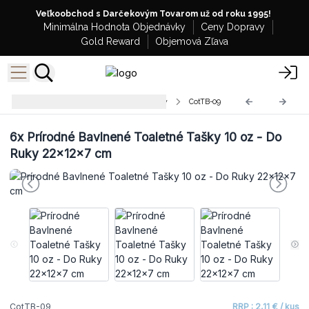
Veľkoobchod s Darčekovým Tovarom už od roku 1995!
Minimálna Hodnota Objednávky
Ceny Dopravy
Gold Reward
Objemová Zľava
Prírodné Bavlnené Toaletné Tašky
CotTB-09
6x
Prírodné Bavlnené Toaletné Tašky 10 oz - Do
Ruky 22x12x7 cm
CotTB-09
RRP : 2,11 € / kus