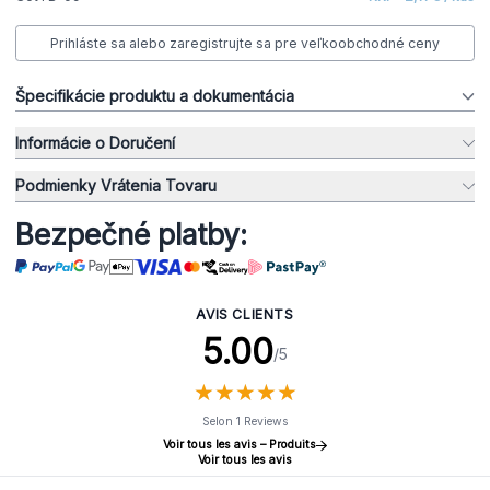
Prihláste sa alebo zaregistrujte sa pre veľkoobchodné ceny
Špecifikácie produktu a dokumentácia
Informácie o Doručení
Podmienky Vrátenia Tovaru
Bezpečné platby:
AVIS CLIENTS
5.00
/5
★
★
★
★
★
★
★
★
★
★
Selon 1 Reviews
Voir tous les avis – Produits
Voir tous les avis