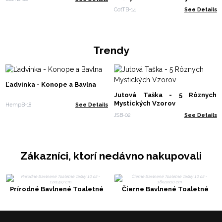
cm
CotTB-14
See Details
Trendy
Ľadvinka - Konope a Bavlna
Jutová Taška - 5 Rôznych
Mystických Vzorov
HempB-18
See Details
JSB-02
See Details
Zákazníci, ktorí nedávno nakupovali
Prírodné Bavlnené Toaletné
Čierne Bavlnené Toaletné
Tašky 10 oz - 12x14x7 cm
Tašky 10 oz - 18x20x10 cm