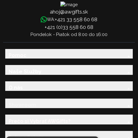
ahoj@awgifts.sk
+421 33 558 60 68
WA:
+421 (0)33 558 60 68
Pondelok - Piatok od 8:00 do 16:00
Pomoc
Naše Služby
O nás
Showroom
Prečo si Vybrať AWGifts?
Právna Sekcia