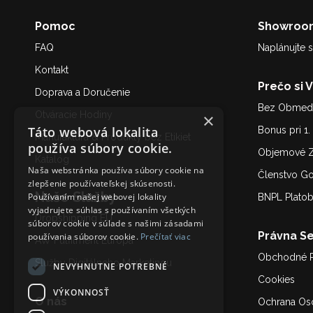
Pomoc
Showroo
FAQ
Naplánujte s
Kontakt
Prečo si 
Doprava a Doručenie
Bez Obmedz
Otváracie Hodiny
×
Táto webová lokalita
Bonus pri 1
Manufaktúra & Produkty bez Etikiet
používa súbory cookie.
Objemové Z
Katalóg
Naša webstránka používa súbory cookie na
Členstvo G
zlepšenie používateľskej skúsenosti.
Naše Služby
Používaním našej webovej lokality
BNPL Plato
vyjadrujete súhlas s používaním všetkých
Dropshipping EU
súborov cookie v súlade s našimi zásadami
Právna Se
používania súborov cookie.
Prečítať viac
AW Fulfilment Európa
Obchodné 
Služby Digitálneho Marketing
u
NEVYHNUTNE POTREBNÉ
Cookies
VÝKONNOSŤ
O nás
Ochrana Os