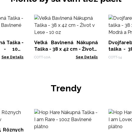
á Taška -
Veľká Bavlnená Nákupná
Dvojfar
 - 10oz
Taška - 38 x 42 cm - Život v
taška - 3
Lese - 10 oz
Modrá a P
See Details
COTT-10A
See Details
COTT-14
Trendy
5 Rôznych