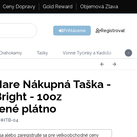
Ceny Dopravy
Gold Reward
Objemová Zľava
Prihlásenie
Registrovať
 Drahokamy
Tašky
Vonné Tyčinky a Kadidlá
Vône
are Nákupná Taška -
right - 10oz
ené plátno
 HHTB-04
 sa alebo zaregistrujte sa pre veľkoobchodné ceny