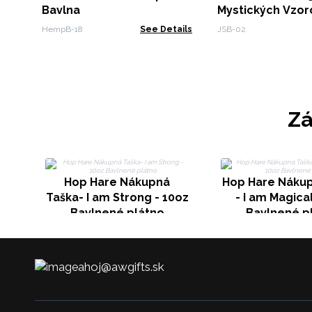
Bavlna
Mystických Vzor
HempB-18
See Details
JSB-02
Zá
Hop Hare Nákupná
Hop Hare Nákup
Taška- I am Strong - 10oz
- I am Magical
Bavlnené plátno
Bavlnené p
ahoj@awgifts.sk