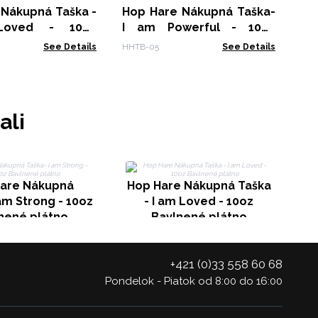
 Nákupná Taška -
Hop Hare Nákupná Taška-
oved - 10oz
I am Powerful - 10oz
 plátno
Bavlnené plátno
See Details
HHTB-05
See Details
ali
are Nákupná
Hop Hare Nákupná Taška
am Strong - 10oz
- I am Loved - 10oz
nené plátno
Bavlnené plátno
+421 (0)33 558 60 68
Pondelok - Piatok od 8:00 do 16:00