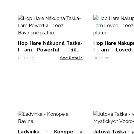
Hop Hare Nákupná Taška-
Hop Hare Nákupn
I am Powerful - 10oz
I am Loved
Bavlnené plátno
Bavlnené plátno
HHTB-05
See Details
HHTB-06
Ľadvinka - Konope a
Jutová Taška - 