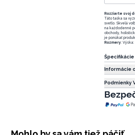
Rozžiarte svoj d
Táto taška sa vyzn
svetlo. Skvelá voľb
na každodenné pou
obchody, holistic
je ponúkať produkty
Rozmery
: Výška:
Špecifikáci
Informácie 
Podmienky V
Bezpeč
Mohlo by sa vám tiež páčiť