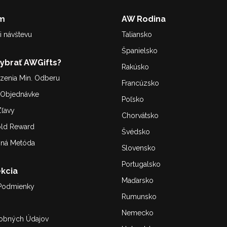
m
AW Rodina
i návštevu
Taliansko
Španielsko
Vybrať AWGifts?
Rakúsko
enia Min. Odberu
Francúzsko
. Objednávke
Poľsko
ľavy
Chorvátsko
old Reward
Švédsko
bná Metóda
Slovensko
Portugalsko
kcia
Maďarsko
Podmienky
Rumunsko
Nemecko
obných Údajov