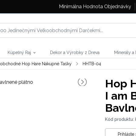
Minimálna Hodnota Objednávky
Kúpeľný Raj
Dekor a Výrobky z Dreva
Minerály a
oobchodné Hop Hare Nákupné Tašky
HHTB-04
Hop H
I am B
Bavln
Kód produktu:
Prihláste