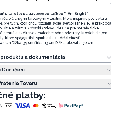
eň s tarotovou bavlnenou taškou "I Am Bright".
ačuje žiarivými tarotovými vizuálmi, ktoré inšpirujú pozitivitu a
a pre tých, ktorí chcú rozžiariť svoje svetlo jasnejšie, je praktická
žitie a zároveň pôsobí štýlovo. Ideálne pre metafyzické
ké centrá a akékoľvek maloobchodné priestory, ktorých cieľom
, ktoré spájajú štýl, spiritualitu a udržateľnosť.
 42 cm Dĺžka: 39 cm šírka; 13 cm Dĺžka rukoväte: 30 cm
e produktu a dokumentácia
o Doručení
rátenia Tovaru
né platby: