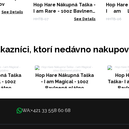
ov
Hop Hare Nákupná Taška -
Hop Hare
I am Rare - 10oz Bavlnené
I am L
See Details
plátno
Bavlnené
HHTB-07
See Details
HHTB-06
kazníci, ktorí nedávno nakupov
ná Taška
Hop Hare Nákupná Taška
Hop H
 - 10oz
- I am Magical - 10oz
Taška- I 
látno
Bavlnené plátno
Bavl
+421 33 558 60 68
WA: