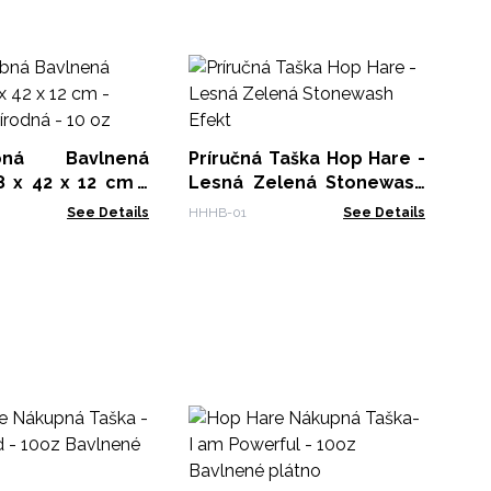
Pr
Mo
Ef
HHH
ebná Bavlnená
Príručná Taška Hop Hare -
8 x 42 x 12 cm -
Lesná Zelená Stonewash
rírodná - 10 oz
Efekt
See Details
HHHB-01
See Details
Ho
I
Ba
HHT