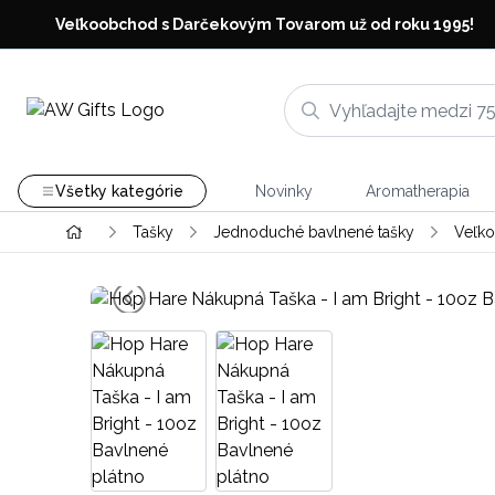
Veľkoobchod s Darčekovým Tovarom už od roku 1995!
Všetky kategórie
Novinky
Aromatherapia
Tašky
Jednoduché bavlnené tašky
Veľk