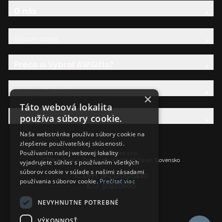
O nás
Showroom
Prečo si Vybrať AWGifts?
Právna Sekcia
×
Táto webová lokalita
používa súbory cookie.
AW Rodina
Naša webstránka používa súbory cookie na
zlepšenie používateľskej skúsenosti.
Používaním našej webovej lokality
Ancient Wisdom s.r.o.,
CTPark Trnava, Prílohy 583/57, 919 26 Zavar, Slovensko
vyjadrujete súhlas s používaním všetkých
súborov cookie v súlade s našimi zásadami
IČ DPH: SK2120525440
používania súborov cookie.
Prečítať viac
IČO: 50920600
NEVYHNUTNE POTREBNÉ
VÝKONNOSŤ