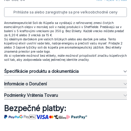
Prihláste sa alebo zaregistrujte sa pre veľkoobchodné ceny
Aromaterapeutické Soli do Kúpeľa sa vyrábajú z rafinovanej zmesi čistých
esenciálnych olejov v morskej soli v našej produkcii v Sheffielde. Predávajú sa v
balení s 5 kraftovými vreckami po 350 g. Bez Etikety. Každé vrecko môžete predať
za 6,20 € alebo 3 vrecká za 15 €.
Sú ideálnym darčekom pre vašich blízkych alebo ako darček pre seba. Tento
kúpeľový elixír uvoľní vaše telo, nabije energiou a prečistí vašu myseľ. Pridajte 2
alebo 3 čajové lyžičky soli do kúpeľa pre aromaterapeutický zážitok. Bez etikety
znamená priestor pre vaše logo.
Ak si vyberiete možnosť bez etikety, máte možnosť prispôsobiť značku kúpeľových
solí tak, aby zodpovedala vašej jedinečnej identite značky.
Špecifikácie produktu a dokumentácia
Informácie o Doručení
Podmienky Vrátenia Tovaru
Bezpečné platby: