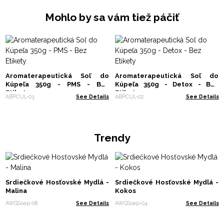
Mohlo by sa vám tiež páčiť
Aromaterapeutická Soľ do
Aromaterapeutická Soľ do
Kúpeľa 350g - PMS - Bez
Kúpeľa 350g - Detox - Bez
Etikety
Etikety
ABPCUL-03
See Details
ABPCUL-02
See Details
Trendy
Srdiečkové Hosťovské Mydlá -
Srdiečkové Hosťovské Mydlá -
Malina
Kokos
AWGSoap-08
See Details
AWGSoap-04
See Details