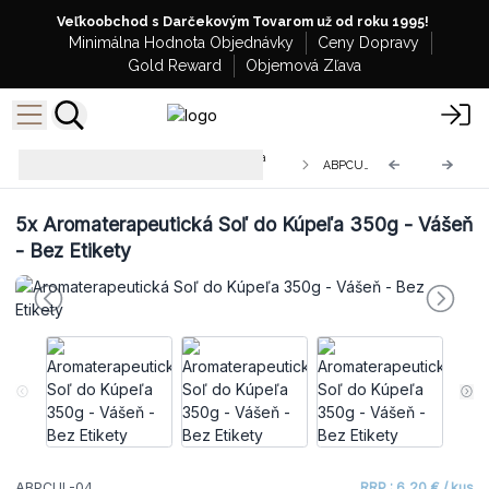
Veľkoobchod s Darčekovým Tovarom už od roku 1995!
Minimálna Hodnota Objednávky
Ceny Dopravy
Gold Reward
Objemová Zľava
Aromaterapeutické Soli do Kúpeľa
ABPCUL-04
350g -Bez Etikety
5x
Aromaterapeutická Soľ do Kúpeľa 350g - Vášeň
- Bez Etikety
ABPCUL-04
RRP : 6,20 € / kus