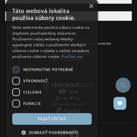
Právna Sekcia
×
Táto webová lokalita
používa súbory cookie.
AW Rodina
Naša webstránka používa súbory cookie na
zlepšenie používateľskej skúsenosti.
Používaním našej webovej lokality
Ancient Wisdom s.r.o.,
CTPark Trnava, Prílohy 583/57, 919 26 Zavar, Slovensko
vyjadrujete súhlas s používaním všetkých
súborov cookie v súlade s našimi zásadami
IČ DPH: SK2120525440
používania súborov cookie.
Prečítať viac
IČO: 50920600
NEVYHNUTNE POTREBNÉ
VÝKONNOSŤ
CIELENIE
FUNKCIE
PRIJAŤ VŠETKO
ZOBRAZIŤ PODROBNOSTI