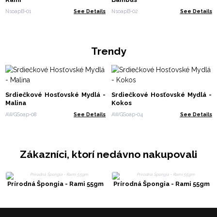
NsoapB-01
See Details
NsoapB-02
See Details
Trendy
Srdiečkové Hosťovské Mydlá -
Srdiečkové Hosťovské Mydlá -
Malina
Kokos
AWGSoap-08
See Details
AWGSoap-04
See Details
Zákazníci, ktorí nedávno nakupovali
Prírodná Špongia - Rami 55gm
Prírodná Špongia - Rami 55gm