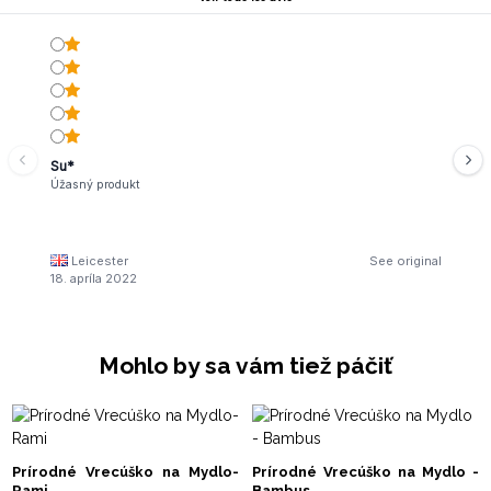
Su*
Úžasný produkt
Leicester
See original
18. apríla 2022
Mohlo by sa vám tiež páčiť
Prírodné Vrecúško na Mydlo-
Prírodné Vrecúško na Mydlo -
Rami
Bambus