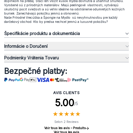
doplnkom na predaj. Stačí len vložiť kúsok mydla dovnútra a utiahnuť šnúrkou.
Vyrobené sú z prírodných materiálov. Majú peelingové vlastnosti, vytvárajú
skutočný pocit sviežosti a sú veľmi ideálne na odstránenie odumretých kožných
buniek. Zanechávajú pokožku jemnú a obnovenú.
Naše Prírodné Vrecúška a Špongie na Mydlo sú nevyhnutnosťou pre každý
darčekový obchod. Kto by predsa nechcel jemnú a luxusné pokožku?
Špecifikácie produktu a dokumentácia
Informácie o Doručení
Podmienky Vrátenia Tovaru
Bezpečné platby:
AVIS CLIENTS
5.00
/5
★
★
★
★
★
★
★
★
★
★
Selon 2 Reviews
Voir tous les avis – Produits
Voir tous les avis