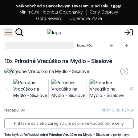
Veľkoobchod s Darčekovým Tovarom už od roku 1995!
Minimálna Hodnota Objednávky
Ceny Dopravy
Gold Reward
Objemová Zľava
Prírodné Vrecúška na Mydlo
NsoapB-04
10x
Prírodné Vrecúško na Mydlo - Sisalové
NsoapB-04
RRP : 3,20 € / kus
Prihláste sa alebo zaregistrujte sa pre veľkoobchodné ceny
Toto štýlové
Veľkoobchodné Prírodné Vrecúško na Mydlo - Sisalové
je perfektným