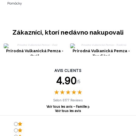
Pomôcky
Zákazníci, ktorí nedávno nakupovali
Prírodná Vulkanická Pemza -
Prírodná Vulkanická Pemza -
Ovál
Tradičná
AVIS CLIENTS
4.90
/5
★
★
★
★
★
★
★
★
★
★
Selon 6177 Reviews
Voir tous les avis – Famille
Voir tous les avis