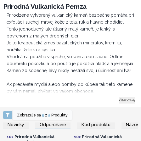
Prírodná Vulkanická Pemza
Prirodzene vytvorený vulkanický kameň bezpečne pomáha pri
exfoliácii suchej, mŕtvej kože z tela, rúk a hlavne chodidiel.
Tento jednoduchý, ale úžasný malý kameň, je ľahký, s
povrchom z malých drobných dier.
Je to terapeutická zmes bazaltických minerálov, kremíka,
horčíka, železa a kyslíka.
Vhodná na použitie v sprche, vo vani alebo saune. Odtráni
odumretú pokožku a po použití je pokožka hladšia a jemnejšia.
Kameň zo sopečnej lávy nikdy nestratí svoju účinnosť ani tvar.
Ak predávate mydlá alebo bomby do kúpeľa tak tieto kamene
by vám nemali chýbať vo vašom obchode.
Taktiež sú ideálne na vytvorenie darčekových košíkov.
Čítať ďalej
Objednajte si ešte dnes z piatich rôznych tvarov.
Zobrazuje sa
5
z
5
Produkty
Prihláste sa alebo
Prihláste sa alebo
zaregistrujte sa pre
zaregistrujte sa pre
Novinky
Odporúčané
Kód produktu
Názov 
veľkoobchodné ceny
veľkoobchodné ceny
10x
Prírodná Vulkanická
10x
Prírodná Vulkanická