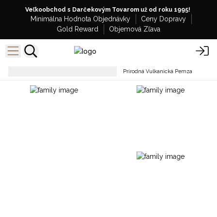
Veľkoobchod s Darčekovým Tovarom už od roku 1995!
Minimálna Hodnota Objednávky
Ceny Dopravy
Gold Reward
Objemová Zľava
Kozmetika a kúpeľné doplnky
Prírodná Vulkanická Pemza