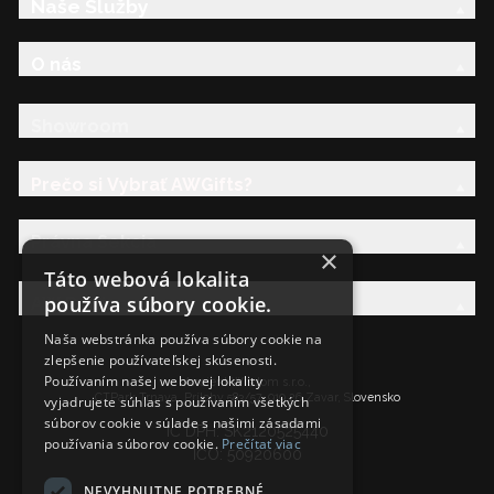
Naše Služby
O nás
Showroom
Prečo si Vybrať AWGifts?
Právna Sekcia
×
Táto webová lokalita
používa súbory cookie.
AW Rodina
Naša webstránka používa súbory cookie na
zlepšenie používateľskej skúsenosti.
Používaním našej webovej lokality
Ancient Wisdom s.r.o.,
CTPark Trnava, Prílohy 583/57, 919 26 Zavar, Slovensko
vyjadrujete súhlas s používaním všetkých
súborov cookie v súlade s našimi zásadami
IČ DPH: SK2120525440
používania súborov cookie.
Prečítať viac
IČO: 50920600
NEVYHNUTNE POTREBNÉ