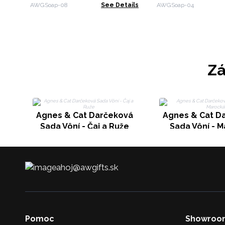
AWGSoap-08
See Details
AWGSoap-04
Zá
Agnes & Cat Darčeková
Agnes & Cat D
Sada Vôní - Čaj a Ruže
Sada Vôní - 
ahoj@awgifts.sk
Pomoc
Showroo