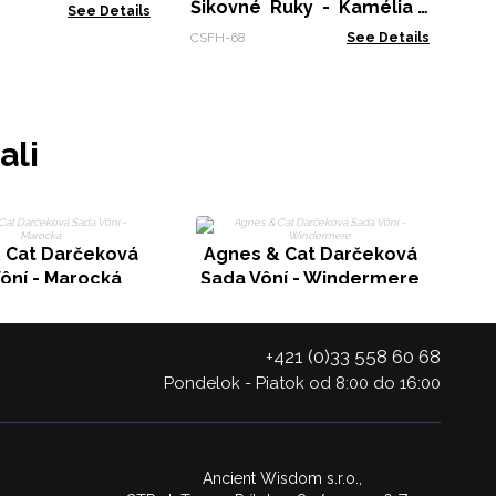
Šikovné Ruky - Kamélia -
See Details
Biela
CSFH-68
See Details
ali
 Cat Darčeková
Agnes & Cat Darčeková
ôní - Marocká
Sada Vôní - Windermere
+421 (0)33 558 60 68
Pondelok - Piatok od 8:00 do 16:00
Ancient Wisdom s.r.o.,