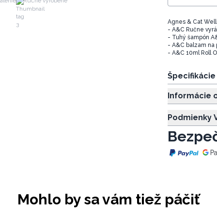
alenie
Ručne vyrobené
Agnes & Cat Well
- A&C Ručne vyr
- Tuhý šampón A
- A&C balzam na 
- A&C 10ml Roll 
Špecifikáci
Informácie 
Podmienky V
Bezpeč
Mohlo by sa vám tiež páčiť