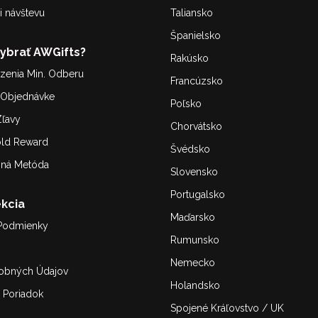
i návštevu
Taliansko
Španielsko
Vybrať AWGifts?
Rakúsko
enia Min. Odberu
Francúzsko
. Objednávke
Poľsko
ľavy
Chorvátsko
old Reward
Švédsko
bná Metóda
Slovensko
Portugalsko
kcia
Maďarsko
Podmienky
Rumunsko
Nemecko
obných Údajov
Holandsko
 Poriadok
Spojené Kráľovstvo / UK