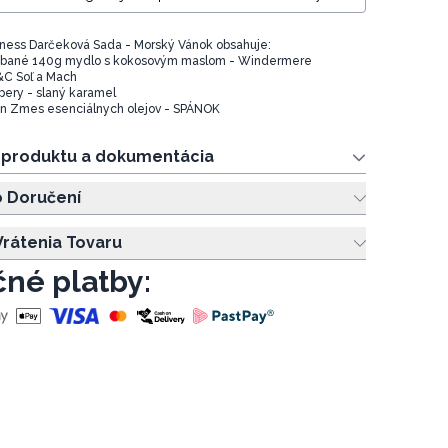
ness Darčeková Sada - Morský Vánok obsahuje:
ábané 140g mydlo s kokosovým maslom - Windermere
&C Soľ a Mach
pery - slaný karamel
On Zmes esenciálnych olejov - SPÁNOK
e produktu a dokumentácia
o Doručení
rátenia Tovaru
né platby: