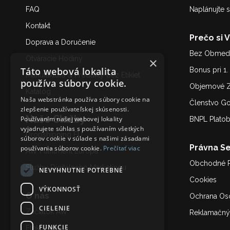
FAQ
Naplánujte s
Kontakt
Prečo si 
Doprava a Doručenie
Bez Obmedz
Otváracie Hodiny
×
Táto webová lokalita
Bonus pri 1
Manufaktúra & Produkty bez Etikiet
používa súbory cookie.
Objemové Z
Katalóg
Naša webstránka používa súbory cookie na
Členstvo G
zlepšenie používateľskej skúsenosti.
Naše Služby
Používaním našej webovej lokality
BNPL Plato
vyjadrujete súhlas s používaním všetkých
Dropshipping EU
súborov cookie v súlade s našimi zásadami
Právna Se
používania súborov cookie.
Prečítať viac
AW Fulfilment Európa
Obchodné 
Služby Digitálneho Marketing
u
NEVYHNUTNE POTREBNÉ
Cookies
VÝKONNOSŤ
O nás
Ochrana Os
CIELENIE
Začiatok AW
Reklamačný
FUNKCIE
Efekt Fénixa