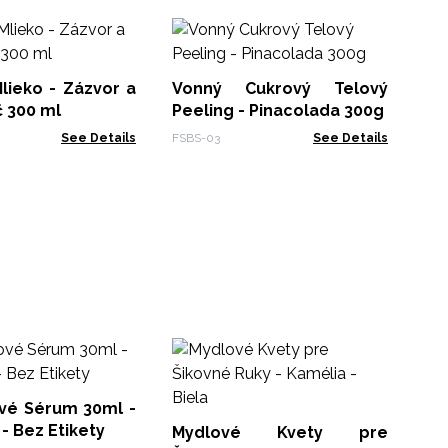
Pl
Gr
lieko - Zázvor a
Vonný Cukrový Telový
FHB
 300 ml
Peeling - Pinacolada 300g
See Details
FSBS-03
See Details
M
Ši
v
ové Sérum 30ml -
CSF
Sl
Rozmarín - Bez Etikety
Mydlové Kvety pre