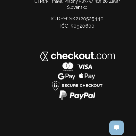
CTPark Trnava, Prílohy 583/57, 919 26 Zavar,
Slovensko
IČ DPH: SK2120525440
IČO: 50920600