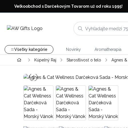
Veľkoobchod s Darčekovým Tovarom už od roku 1995!
Všetky kategórie
Novinky
Aromatherapia
Kúpeľný Raj
Starostlivosť o telo
Agnes & 