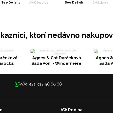
See Details
AWGSoap-02
See Details
OHSUL-03
kazníci, ktorí nedávno nakupov
arčeková
Agnes & Cat Darčeková
Agnes &
Marocká
Sada Vôní - Windermere
Sada V
+421 33 558 60 68
WA:
m
AW Rodina