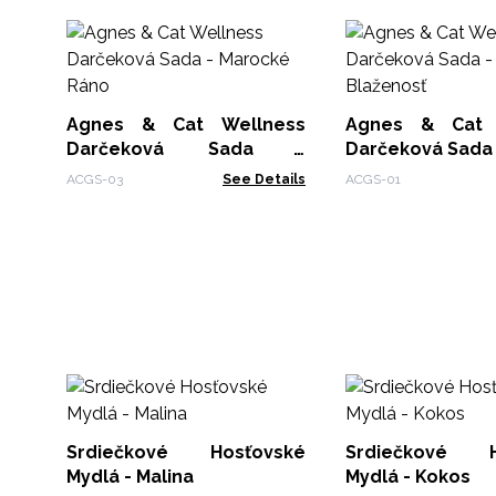
Agnes & Cat Wellness
Agnes & Cat 
Darčeková Sada -
Darčeková Sada 
Marocké Ráno
a Blaženosť
ACGS-03
See Details
ACGS-01
Srdiečkové Hosťovské
Srdiečkové H
Mydlá - Malina
Mydlá - Kokos