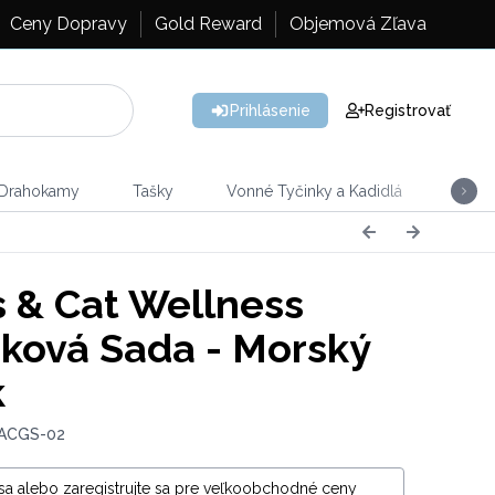
Ceny Dopravy
Gold Reward
Objemová Zľava
Prihlásenie
Registrovať
 Drahokamy
Tašky
Vonné Tyčinky a Kadidlá
Vône
 & Cat Wellness
ková Sada - Morský
k
 ACGS-02
 sa alebo zaregistrujte sa pre veľkoobchodné ceny