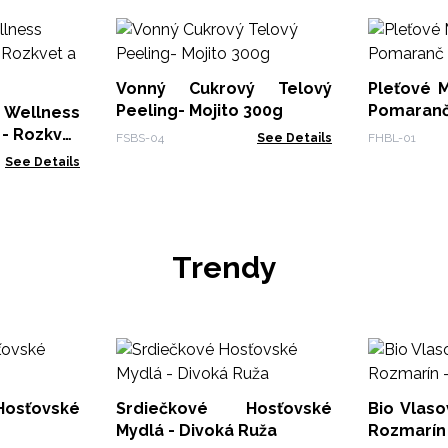
Vonný Cukrový Telový
Pleťové M
Peeling- Mojito 300g
Pomaranč
Wellness
- Rozkvet
FSBS-04
See Details
FHBL-01
See Details
Trendy
osťovské
Srdiečkové Hosťovské
Bio Vlas
Mydlá - Divoká Ruža