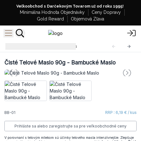
Veľkoobchod s Darčekovým Tovarom už od roku 1995!
Minimálna Hodnota Objednávky
Ceny Dopravy
Gold Reward
Objemová Zľava
Čisté Telové Maslo 90g
BB-01
Čisté Telové Maslo 90g - Bambucké Maslo
BB-01
RRP : 6,19 € / kus
Prihláste sa alebo zaregistrujte sa pre veľkoobchodné ceny
V porovnaní s telovým mliekom sú účinky telového masla intenzívnejšie. Zlepšuje