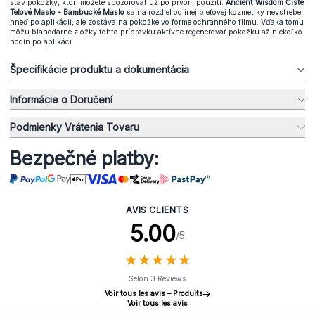
stav pokožky, ktorí môžete spozorovať už po prvom použití.
Ancient Wisdom Čisté
Telové Maslo - Bambucké Maslo
sa na rozdiel od inej pleťovej kozmetiky nevstrebe
hneď po aplikácii, ale zostáva na pokožke vo forme ochranného filmu. Vďaka tomu
môžu blahodarne zložky tohto prípravku aktívne regenerovať pokožku až niekoľko
hodín po aplikáci
Špecifikácie produktu a dokumentácia
Informácie o Doručení
Podmienky Vrátenia Tovaru
Bezpečné platby:
AVIS CLIENTS
5.00
/5
★
★
★
★
★
★
★
★
★
★
Selon 3 Reviews
Voir tous les avis – Produits
Voir tous les avis