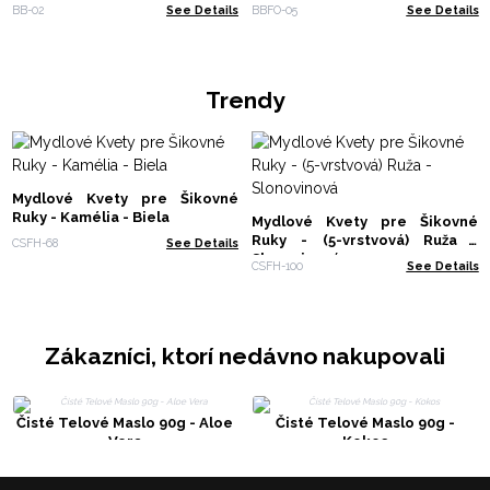
BB-02
See Details
BBFO-05
See Details
Trendy
Mydlové Kvety pre Šikovné
Ruky - Kamélia - Biela
Mydlové Kvety pre Šikovné
Ruky - (5-vrstvová) Ruža -
CSFH-68
See Details
Slonovinová
CSFH-100
See Details
Zákazníci, ktorí nedávno nakupovali
Čisté Telové Maslo 90g - Aloe
Čisté Telové Maslo 90g -
Vera
Kokos