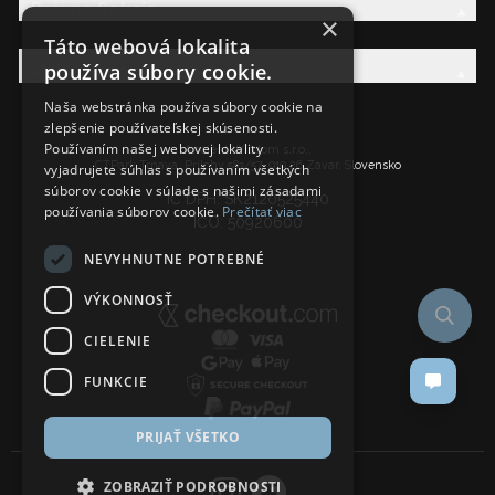
Právna Sekcia
×
Táto webová lokalita
používa súbory cookie.
AW Rodina
Naša webstránka používa súbory cookie na
zlepšenie používateľskej skúsenosti.
Používaním našej webovej lokality
Ancient Wisdom s.r.o.,
CTPark Trnava, Prílohy 583/57, 919 26 Zavar, Slovensko
vyjadrujete súhlas s používaním všetkých
súborov cookie v súlade s našimi zásadami
IČ DPH: SK2120525440
používania súborov cookie.
Prečítať viac
IČO: 50920600
NEVYHNUTNE POTREBNÉ
VÝKONNOSŤ
CIELENIE
FUNKCIE
PRIJAŤ VŠETKO
ZOBRAZIŤ PODROBNOSTI