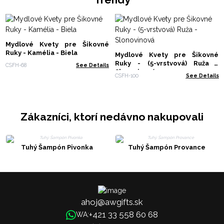
Mydlové Kvety pre Šikovné
Ruky - Kamélia - Biela
Mydlové Kvety pre Šikovné
Ruky - (5-vrstvová) Ruža -
CSFH-68
See Details
Slonovinová
CSFH-100
See Details
Zákazníci, ktorí nedávno nakupovali
Tuhý Šampón Pivonka
Tuhý Šampón Provance
ahoj@awgifts.sk
+421 33 558 60 68
WA: