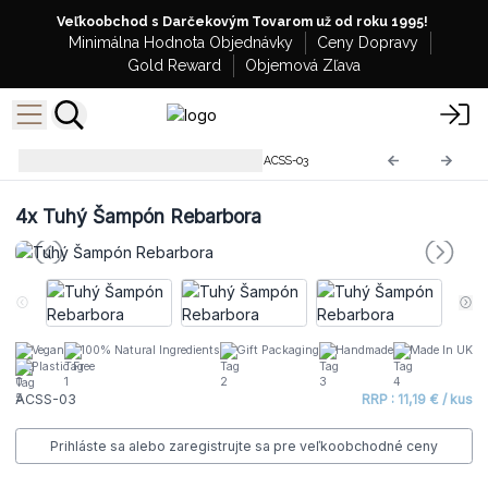
Veľkoobchod s Darčekovým Tovarom už od roku 1995!
Minimálna Hodnota Objednávky
Ceny Dopravy
Gold Reward
Objemová Zľava
Agnes a Cat Tuhé Šampóny
ACSS-03
4x
Tuhý Šampón Rebarbora
Vegan
100% Natural Ingredients
Gift Packaging
Handmade
Made In UK
Plastic Free
ACSS-03
RRP : 11,19 € / kus
Prihláste sa alebo zaregistrujte sa pre veľkoobchodné ceny