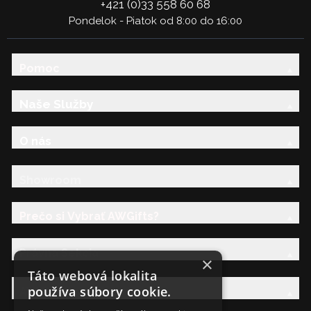
+421 (0)33 558 60 68
Pondelok - Piatok od 8:00 do 16:00
Pomoc
Naše Služby
O nás
Showroom
Prečo si Vybrať AWGifts?
Právna Sekcia
×
Táto webová lokalita
používa súbory cookie.
AW Rodina