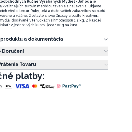
koobchodných Ručne Vyrábaných Mydiel - Jahoda
je
ajkvalitnejších surovín metódou tavenia a nalievania. Objavte
ich vôní a textúr. Ruky, telá a duše vašich zákazníkov sa budú
ivované a vláčne. Zostavte si svoj Display a buďte kreatívni...
ydlá, dodávané v tehličkách s hmotnosťou 1,2 kg. Z každej
ískať 12 jednotlivých kusov (cca 100g na kus).
e produktu a dokumentácia
o Doručení
rátenia Tovaru
né platby: