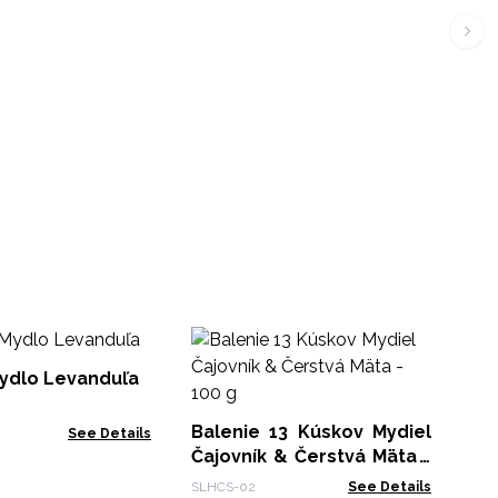
My
Mydlo Levanduľa
HCS
Balenie 13 Kúskov Mydiel
See Details
Čajovník & Čerstvá Mäta -
100 g
SLHCS-02
See Details