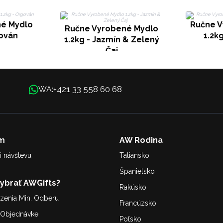
né Mydlo
Ručne V
Ručne Vyrobené Mydlo
gován
1.2k
1.2kg - Jazmín & Zelený
Čaj
+421 33 558 60 68
WA:
m
AW Rodina
i návštevu
Taliansko
Španielsko
Vybrať AWGifts?
Rakúsko
enia Min. Odberu
Francúzsko
. Objednávke
Poľsko