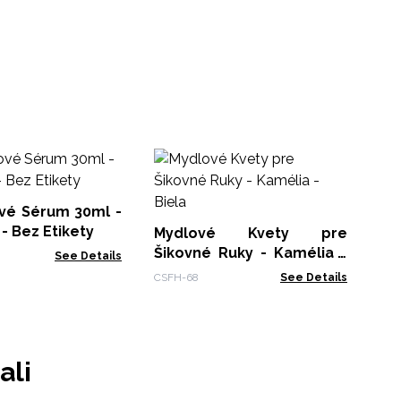
M
Ši
v
ové Sérum 30ml -
CSF
Sl
Rozmarín - Bez Etikety
Mydlové Kvety pre
Šikovné Ruky - Kamélia -
See Details
Biela
CSFH-68
See Details
ali