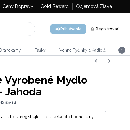
Ceny Dopravy
Gold Reward
Objemová Zľava
Prihlásenie
Registrovať
 Drahokamy
Tašky
Vonné Tyčinky a Kadidlá
Vône
 Vyrobené Mydlo
 - Jahoda
 HSBS-14
 sa alebo zaregistrujte sa pre veľkoobchodné ceny