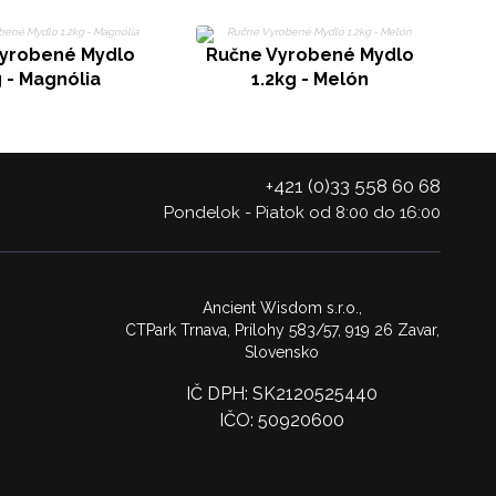
R
yrobené Mydlo
Ručne Vyrobené Mydlo
g - Magnólia
1.2kg - Melón
+421 (0)33 558 60 68
Pondelok - Piatok od 8:00 do 16:00
Ancient Wisdom s.r.o.,
CTPark Trnava, Prílohy 583/57, 919 26 Zavar,
Slovensko
IČ DPH: SK2120525440
IČO: 50920600