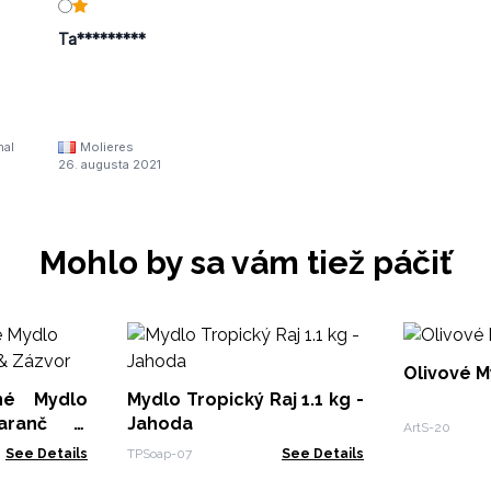
Ta*********
nal
Molieres
26. augusta 2021
Mohlo by sa vám tiež páčiť
Olivové 
né Mydlo
Mydlo Tropický Raj 1.1 kg -
Jahoda
ArtS-20
See Details
TPSoap-07
See Details