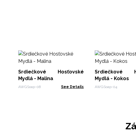
Srdiečkové Hosťovské
Srdiečkové H
Mydlá - Malina
Mydlá - Kokos
AWGSoap-08
See Details
AWGSoap-04
Zá