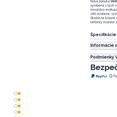
Nová ponuka
Veľ
vyrobená z tých n
množstvo evokujúc
cítiť očistené, vyž
Skutočne krásne m
tehličky môžete z
Špecifikáci
Informácie 
Podmienky V
Bezpeč