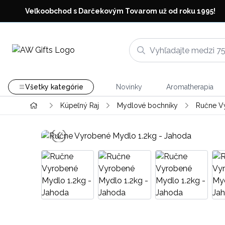
Veľkoobchod s Darčekovým Tovarom už od roku 1995!
Všetky kategórie
Novinky
Aromatherapia
Kúpeľný Raj
Mydlové bochníky
Ručne V