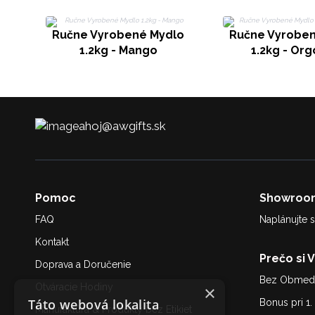
Ručne Vyrobené Mydlo
Ručne Vyrobe
1.2kg - Mango
1.2kg - Or
ahoj@awgifts.sk
Pomoc
Showroo
FAQ
Naplánujte s
Kontakt
Prečo si 
Doprava a Doručenie
Bez Obmedz
Otváracie Hodiny
×
Táto webová lokalita
Bonus pri 1
Manufaktúra & Produkty bez Etikiet