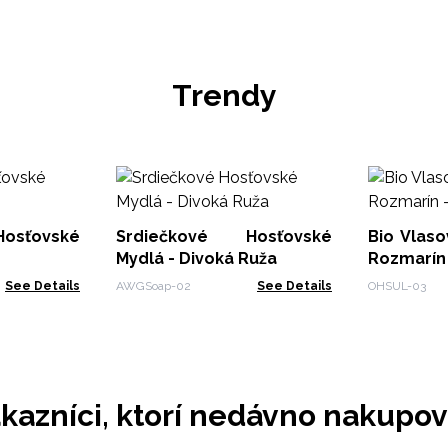
Trendy
osťovské
Srdiečkové Hosťovské
Bio Vlas
Mydlá - Divoká Ruža
See Details
AWGSoap-02
See Details
OHSUL-03
kazníci, ktorí nedávno nakupov