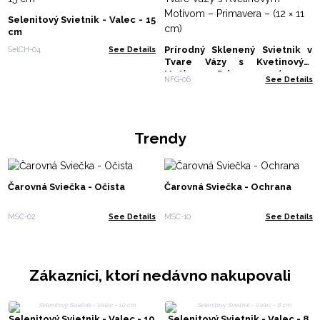
Selenitový Svietnik - Valec - 15
cm
Prírodný Sklenený Svietnik v
SelCH-04
See Details
Tvare Vázy s Kvetinovým
Motívom – Primavera – (12 × 11
NFG-06
See Details
cm)
Trendy
Čarovná Sviečka - Očista
Čarovná Sviečka - Ochrana
MSC-02
See Details
MSC-10
See Details
Zákazníci, ktorí nedávno nakupovali
Selenitový Svietnik - Valec - 10
Selenitový Svietnik - Valec - 8