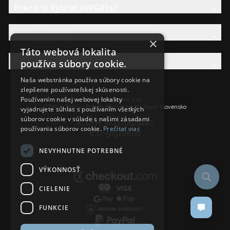
Prečo si Vybrať AWGifts?
Právna Sekcia
×
Táto webová lokalita
používa súbory cookie.
AW Rodina
Naša webstránka používa súbory cookie na
zlepšenie používateľskej skúsenosti.
Používaním našej webovej lokality
Ancient Wisdom s.r.o.,
CTPark Trnava, Prílohy 583/57, 919 26 Zavar, Slovensko
vyjadrujete súhlas s používaním všetkých
súborov cookie v súlade s našimi zásadami
IČ DPH: SK2120525440
používania súborov cookie.
Prečítať viac
IČO: 50920600
NEVYHNUTNE POTREBNÉ
VÝKONNOSŤ
CIELENIE
FUNKCIE