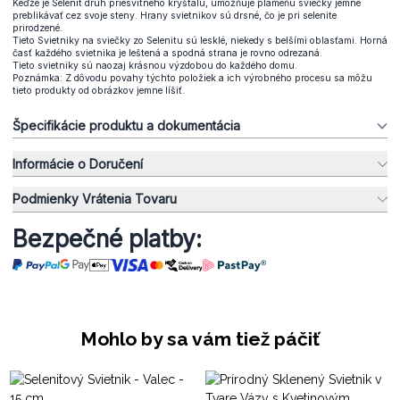
Keďže je Selenit druh priesvitného kryštálu, umožňuje plameňu sviečky jemne
preblikávať cez svoje steny. Hrany svietnikov sú drsné, čo je pri selenite
prirodzené.
Tieto Svietniky na sviečky zo Selenitu sú lesklé, niekedy s belšími oblasťami. Horná
časť každého svietnika je leštená a spodná strana je rovno odrezaná.
Tieto svietniky sú naozaj krásnou výzdobou do každého domu.
Poznámka: Z dôvodu povahy týchto položiek a ich výrobného procesu sa môžu
tieto produkty od obrázkov jemne líšiť.
Špecifikácie produktu a dokumentácia
Informácie o Doručení
Podmienky Vrátenia Tovaru
Bezpečné platby:
Mohlo by sa vám tiež páčiť