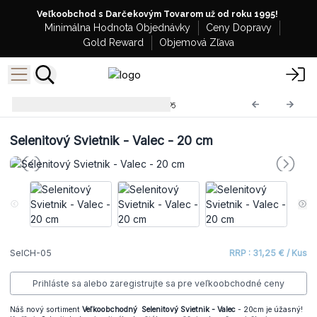
Veľkoobchod s Darčekovým Tovarom už od roku 1995!
Minimálna Hodnota Objednávky
Ceny Dopravy
Gold Reward
Objemová Zľava
Selenitové Svietniky
SelCH-05
Selenitový Svietnik - Valec - 20 cm
SelCH-05
RRP : 31,25 € / Kus
Prihláste sa alebo zaregistrujte sa pre veľkoobchodné ceny
Náš nový sortiment
Veľkoobchodný Selenitový Svietnik - Valec
- 20cm je úžasný!