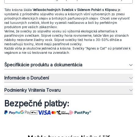
Táto krásna škála
Veľkoobchodných Sviečok v Sklenom Pohári s Klipsou
je
vyrobená z prírodného sójového vosku a krásnych vôní vytvorených zo zmesi
prírodných éterických olejov a britských parfumových olejov. Chceli sme vytvoriť
rad luxusných sviečok, ktoré by vyzerali nadčasovo a boli by perfektným
produktom pre vašich zákazníkov.
Veríme, že sviečky zo sójového vosku sú výborná ekologická alternatíva k
parafínovým sviečkam. Sójové sviečky horia rovnomerne, takže Vám po stranách
nádoby nezostane žiadny vosk. Sójové sviečky tiež horia o 30-50% dlhšie a
neobsahujú toxíny, ktoré majú parafínové sviečky.
Každá vôňa je skutočne jedinečná a krásna. Sviečky "Agnes a Cat" sú priateľské k
vegánom a nie sú testované na zvieratách.
Špecifikácie produktu a dokumentácia
Informácie o Doručení
Podmienky Vrátenia Tovaru
Bezpečné platby: