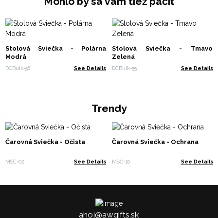
Mohlo by sa vám tiež páčiť
Stolová Sviečka - Polárna
Stolová Sviečka - Tmavo
Modrá
Zelená
DCBulk-58
See Details
DCBulk-55
See Details
Trendy
Čarovná Sviečka - Očista
Čarovná Sviečka - Ochrana
MSC-02
See Details
MSC-10
See Details
ahoj@awgifts.sk