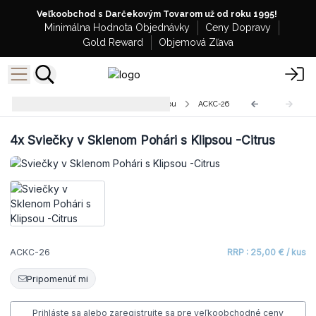
Veľkoobchod s Darčekovým Tovarom už od roku 1995!
Minimálna Hodnota Objednávky
Ceny Dopravy
Gold Reward
Objemová Zľava
Sviečky v Sklenom Pohári s Klipsou
ACKC-26
4x
Sviečky v Sklenom Pohári s Klipsou -Citrus
ACKC-26
RRP : 25,00 € / kus
Pripomenúť mi
Prihláste sa alebo zaregistrujte sa pre veľkoobchodné ceny