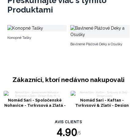
Preskúmajte viac s týmito
Produktami
Ve
Konopné Tašky
z 
Bavlnené Plážové Deky a Osušky
Zákazníci, ktorí nedávno nakupovali
Nomád Sari - Spoločenské
Nomád Sari - Kaftan -
Nohavice - Tyrkysová a Zlatá -
Tyrkysový & Zlatý - Design
Design Ryby M / L
Lásky
AVIS CLIENTS
4.90
/5