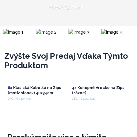
Show 23 more
Zvýšte Svoj Predaj Vďaka Týmto
Produktom
6x
Klasická Kabelka na Zips
4x
Konopné Vrecko na Zips
(motív slonov) 40x34cm
(rôzne)
OPC : €7.80/kus
OPC : €9.00/kus