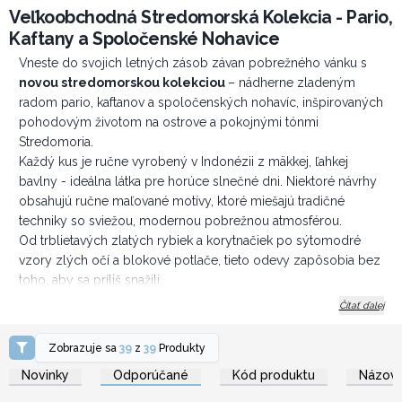
Veľkoobchodná Stredomorská Kolekcia - Pario,
Kaftany a Spoločenské Nohavice
Vneste do svojich letných zásob závan pobrežného vánku s
novou stredomorskou kolekciou
– nádherne zladeným
radom pario, kaftanov a spoločenských nohavíc, inšpirovaných
pohodovým životom na ostrove a pokojnými tónmi
Stredomoria.
Každý kus je ručne vyrobený v Indonézii z mäkkej, ľahkej
bavlny - ideálna látka pre horúce slnečné dni. Niektoré návrhy
obsahujú ručne maľované motívy, ktoré miešajú tradičné
techniky so sviežou, modernou pobrežnou atmosférou.
Od trblietavých zlatých rybiek a korytnačiek po sýtomodré
vzory zlých očí a blokové potlače, tieto odevy zapôsobia bez
toho, aby sa príliš snažili.
Prečo skladovať túto kolekciu?
Čítať ďalej
Trendy a sezónne
: Pobrežná téma je v období jar/leto trvalo
žiadaná.
Zobrazuje sa
39
z
39
Produkty
Prihláste sa alebo
Prihláste sa alebo
Príťažlivosť Ručné Výroby
: Podporuje remeselnú zručnosť –
zaregistrujte sa pre
zaregistrujte sa pre
Novinky
Odporúčané
Kód produktu
Názov 
veľkoobchodné ceny
veľkoobchodné ceny
plus pre butiky zameriavajúce sa na produkty založené na
príbehu.