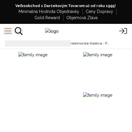
Veľkoobchod s Darčekovým Tovarom už od roku 1995!
Minimálna Hodnota Objednávky
Ceny Dopravy
Gold Reward
Objemová Zľava
Nohavice
Veľkoobchodná Stredomorská Kolekcia - Pario, Kaftany a Spoločenské Nohavice