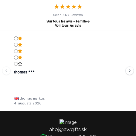
★
★
★
★
★
★
★
★
★
★
Selon 6177 Reviews
Voir tous les avis – Famille
Voir tous les avis
thomas ***
thomas markus
4. augusta 2026
ahoj@awgifts.sk