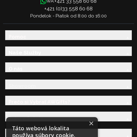
+421 33 558 60 68
WA:
+421 (0)33 558 60 68
Pondelok - Piatok od 8:00 do 16:00
Pomoc
Naše Služby
O nás
Showroom
Prečo si Vybrať AWGifts?
Právna Sekcia
×
Táto webová lokalita
používa súbory cookie.
AW Rodina