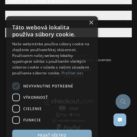
Prečo si Vybrať AWGifts?
Právna Sekcia
×
Táto webová lokalita
používa súbory cookie.
AW Rodina
Naša webstránka používa súbory cookie na
zlepšenie používateľskej skúsenosti.
Používaním našej webovej lokality
Ancient Wisdom s.r.o.,
CTPark Trnava, Prílohy 583/57, 919 26 Zavar, Slovensko
vyjadrujete súhlas s používaním všetkých
súborov cookie v súlade s našimi zásadami
IČ DPH: SK2120525440
používania súborov cookie.
Prečítať viac
IČO: 50920600
NEVYHNUTNE POTREBNÉ
VÝKONNOSŤ
CIELENIE
FUNKCIE
PRIJAŤ VŠETKO