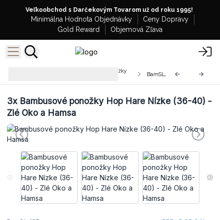
Veľkoobchod s Darčekovým Tovarom už od roku 1995!
Minimálna Hodnota Objednávky
Ceny Dopravy
Gold Reward
Objemová Zľava
Veľkoobchodné Bambusové Ponožky
BamSL-18F
Hop Hare Nízke
3x
Bambusové ponožky Hop Hare Nízke (36-40) -
Zlé Oko a Hamsa