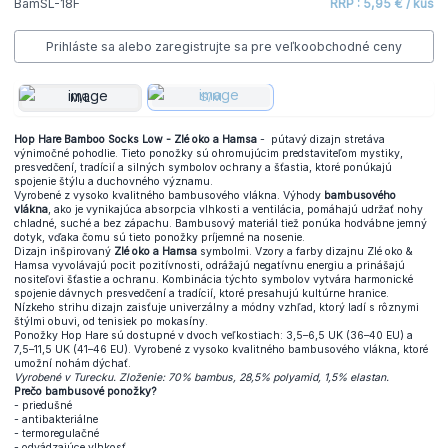
BamSL-18F
RRP : 5,95 € / kus
Prihláste sa alebo zaregistrujte sa pre veľkoobchodné ceny
S/M
M/L
Hop Hare Bamboo Socks Low - Zlé oko a Hamsa
- pútavý dizajn stretáva
výnimočné pohodlie. Tieto ponožky sú ohromujúcim predstaviteľom mystiky,
presvedčení, tradícií a silných symbolov ochrany a šťastia, ktoré ponúkajú
spojenie štýlu a duchovného významu.
Vyrobené z vysoko kvalitného bambusového vlákna. Výhody
bambusového
vlákna
, ako je vynikajúca absorpcia vlhkosti a ventilácia, pomáhajú udržať nohy
chladné, suché a bez zápachu. Bambusový materiál tiež ponúka hodvábne jemný
dotyk, vďaka čomu sú tieto ponožky príjemné na nosenie.
Dizajn inšpirovaný
Zlé oko a Hamsa
symbolmi. Vzory a farby dizajnu Zlé oko &
Hamsa vyvolávajú pocit pozitívnosti, odrážajú negatívnu energiu a prinášajú
nositeľovi šťastie a ochranu. Kombinácia týchto symbolov vytvára harmonické
spojenie dávnych presvedčení a tradícií, ktoré presahujú kultúrne hranice.
Nízkeho strihu dizajn zaisťuje univerzálny a módny vzhľad, ktorý ladí s rôznymi
štýlmi obuvi, od tenisiek po mokasíny.
Ponožky Hop Hare sú dostupné v dvoch veľkostiach: 3,5–6,5 UK (36–40 EU) a
7,5–11,5 UK (41–46 EU). Vyrobené z vysoko kvalitného bambusového vlákna, ktoré
umožní nohám dýchať.
Vyrobené v Turecku. Zloženie: 70% bambus, 28,5% polyamid, 1,5% elastan.
Prečo bambusové ponožky?
- priedušné
- antibakteriálne
- termoregulačné
- odvádzajúce vlhkosť