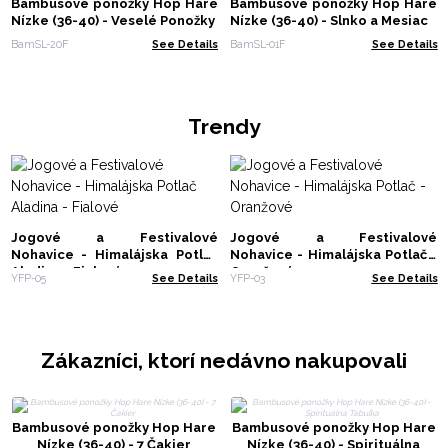
Bambusové ponožky Hop Hare
Bambusové ponožky Hop Hare
Nízke (36-40) - Veselé Ponožky
Nízke (36-40) - Slnko a Mesiac
BamSL-20F
See Details
BamSL-01F
See Details
Trendy
Jogové a Festivalové
Jogové a Festivalové
Nohavice - Himalájska Potlač
Nohavice - Himalájska Potlač -
Aladina - Fialové
Oranžové
YFP-05
See Details
YFP-03
See Details
Zákazníci, ktorí nedávno nakupovali
Bambusové ponožky Hop Hare
Bambusové ponožky Hop Hare
Nízke (36-40) - 7 Čakier
Nízke (36-40) - Spirituálna