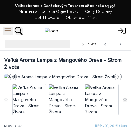
Veľkoobchod s Darčekovým Tovarom už od roku 1995!
Minimálna Hodnota Objednávky
Ceny Dopravy
Gold Reward
Objemová Zľava
Veľkoobchodné Aroma Lampy z
MWOB-03
Mangového Dreva
Veľká Aroma Lampa z Mangového Dreva - Strom
Života
MWOB-03
RRP : 19,20 € / kus