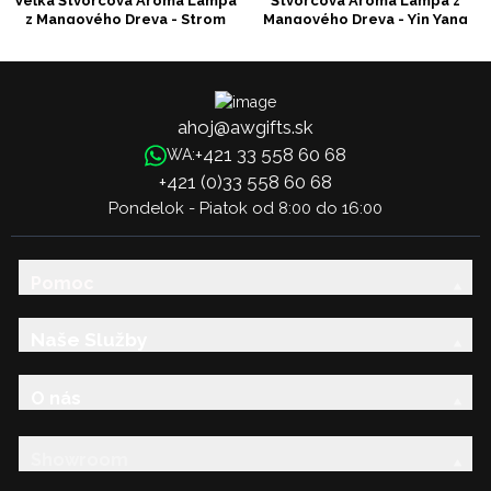
Veľká Štvorcová Aroma Lampa
Štvorcová Aroma Lampa z
z Mangového Dreva - Strom
Mangového Dreva - Yin Yang
Života
ahoj@awgifts.sk
+421 33 558 60 68
WA:
+421 (0)33 558 60 68
Pondelok - Piatok od 8:00 do 16:00
Pomoc
Naše Služby
O nás
Showroom