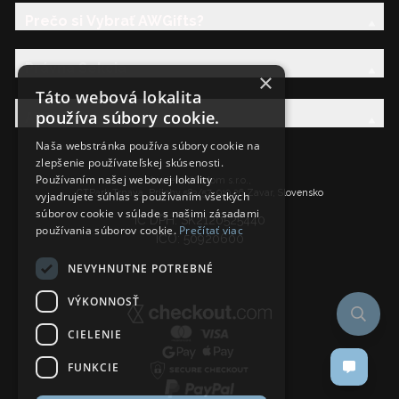
Prečo si Vybrať AWGifts?
Právna Sekcia
×
Táto webová lokalita
používa súbory cookie.
AW Rodina
Naša webstránka používa súbory cookie na
zlepšenie používateľskej skúsenosti.
Používaním našej webovej lokality
Ancient Wisdom s.r.o.,
CTPark Trnava, Prílohy 583/57, 919 26 Zavar, Slovensko
vyjadrujete súhlas s používaním všetkých
súborov cookie v súlade s našimi zásadami
IČ DPH: SK2120525440
používania súborov cookie.
Prečítať viac
IČO: 50920600
NEVYHNUTNE POTREBNÉ
VÝKONNOSŤ
CIELENIE
FUNKCIE