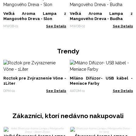
Veľká Aroma Lampa z
Veľká Aroma Lampa z
Mangového Dreva - Slon
Mangového Dreva - Budha
MWOB-01
See Details
MWOB-02
See Details
Trendy
Roztok pre Zvýraznenie Vône -
Miláno Difúzor- USB kábel -
1Liter
Meniace Farby
DPM-01
See Details
AATOM-11
See Details
Zákazníci, ktorí nedávno nakupovali