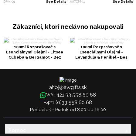
DPM-01
See Details
AATOM-11
See Details
Zákazníci, ktorí nedávno nakupovali
100ml Rozprašovač s
100ml Rozprašovač s
Esenciálnymi Olejmi - Litsea
Esenciálnymi Olejmi -
Cubeba & Bergamot - Bez
Levanduľa & Fenikel - Bez
Etikety
Etikety
ahoj@awgifts.sk
+421 33 558 60 68
WA:
+421 (0)33 558 60 68
Pondelok - Piatok od 8:00 do 16:00
Pomoc