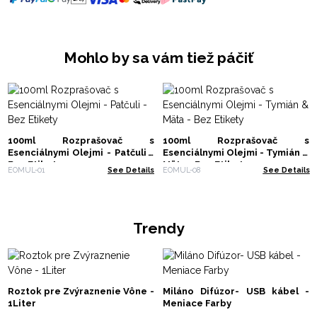
Mohlo by sa vám tiež páčiť
100ml Rozprašovač s
100ml Rozprašovač s
Esenciálnymi Olejmi - Patčuli -
Esenciálnymi Olejmi - Tymián &
Bez Etikety
Mäta - Bez Etikety
EOMUL-01
See Details
EOMUL-08
See Details
Trendy
Roztok pre Zvýraznenie Vône -
Miláno Difúzor- USB kábel -
1Liter
Meniace Farby