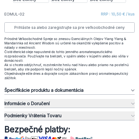
EOMUL-02
RRP : 10,50 € / kus
Prihláste sa alebo zaregistrujte sa pre veľkoobchodné ceny
Prírodné Veľkoobchodné Spreje so zmesou Esenciálnych Olejov Ylang Ylang &
Mandarinka od Ancient Wisdom sú určené na okamžité vylepšenie pocitov a
nálady v miestnosti.
Čisté éterické oleje napustené do tohto jemného aromaterapeutického
rozprašovača. Používajte na bielizeň, v spálni alebo v kúpeľni alebo ako vôňa v
domácnosti.
Ak si chcete oddýchnuť, rozstreknite hmlu nad hlavu alebo priamo na posteľnú
bielizeň, aby ste podporili lepší nočný spánok.
Objednávajte ešte dnes a doprajte svojim zákazníkom pravý aromaterapeutický
zážitok.
Špecifikácie produktu a dokumentácia
Informácie o Doručení
Podmienky Vrátenia Tovaru
Bezpečné platby: