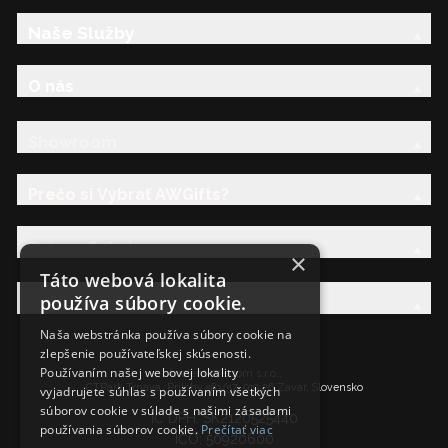
Naše Služby
O nás
Showroom
Prečo si Vybrať AWGifts?
Právna Sekcia
×
Táto webová lokalita
používa súbory cookie.
AW Rodina
Naša webstránka používa súbory cookie na
zlepšenie používateľskej skúsenosti.
Používaním našej webovej lokality
Ancient Wisdom s.r.o.,
CTPark Trnava, Prílohy 583/57, 919 26 Zavar, Slovensko
vyjadrujete súhlas s používaním všetkých
súborov cookie v súlade s našimi zásadami
IČ DPH: SK2120525440
používania súborov cookie.
Prečítať viac
IČO: 50920600