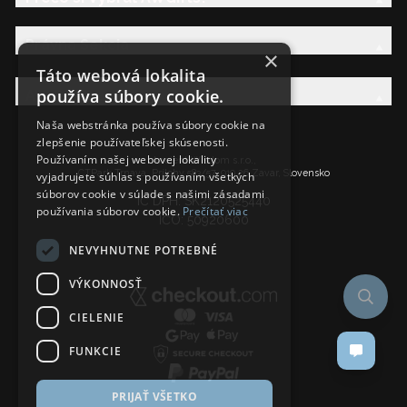
Právna Sekcia
×
Táto webová lokalita
používa súbory cookie.
AW Rodina
Naša webstránka používa súbory cookie na
zlepšenie používateľskej skúsenosti.
Používaním našej webovej lokality
Ancient Wisdom s.r.o.,
CTPark Trnava, Prílohy 583/57, 919 26 Zavar, Slovensko
vyjadrujete súhlas s používaním všetkých
súborov cookie v súlade s našimi zásadami
IČ DPH: SK2120525440
používania súborov cookie.
Prečítať viac
IČO: 50920600
NEVYHNUTNE POTREBNÉ
VÝKONNOSŤ
CIELENIE
FUNKCIE
PRIJAŤ VŠETKO