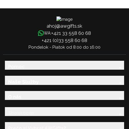
11x8cm - Oválna
ahoj@awgifts.sk
+421 33 558 60 68
WA:
+421 (0)33 558 60 68
Pondelok - Piatok od 8:00 do 16:00
Pomoc
Naše Služby
O nás
Showroom
Prečo si Vybrať AWGifts?