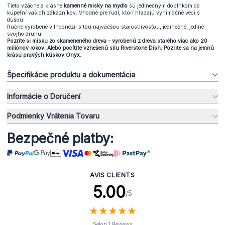
Tieto vzácne a krásne
kamenné misky na mydlo
sú jedinečným doplnkom do
kúpeľní vašich zákazníkov. Vhodné pre ľudí, ktorí hľadajú výnimočné veci s
dušou.
Ručne vyrobené v Indonézii s tou najväčšou starostlivosťou, jedinečné, jediné
svojho druhu.
Pozrite si misku zo skameneného dreva - vyrobenú z dreva starého viac ako 20
miliónov rokov. Alebo pocítite vznešenú silu Riverstone Dish. Pozrite sa na jemnú
krásu pravých kúskov Onyx.
Špecifikácie produktu a dokumentácia
Informácie o Doručení
Podmienky Vrátenia Tovaru
Bezpečné platby:
AVIS CLIENTS
5.00
/5
★
★
★
★
★
★
★
★
★
★
Selon 1 Reviews