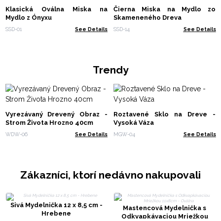
Klasická Oválna Miska na
Čierna Miska na Mydlo zo
Mydlo z Ónyxu
Skameneného Dreva
SSD-01
See Details
SSD-14
See Details
Trendy
Vyrezávaný Drevený Obraz -
Roztavené Sklo na Dreve -
Strom Života Hrozno 40cm
Vysoká Váza
WDW-06
See Details
MGW-04
See Details
Zákazníci, ktorí nedávno nakupovali
Sivá Mydelnička 12 x 8,5 cm -
Mastencová Mydelnička s
Hrebene
Odkvapkávaciou Mriežkou