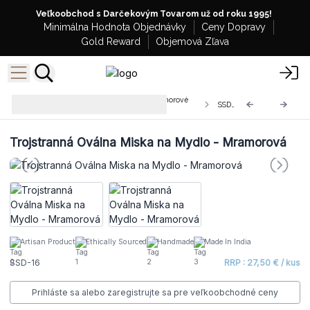
Veľkoobchod s Darčekovým Tovarom už od roku 1995!
Minimálna Hodnota Objednávky
Ceny Dopravy
Gold Reward
Objemová Zľava
Veľkoobchodné Kamenné a Mramorové
SSD-16
Misky na Mydlo
Trojstranná Oválna Miska na Mydlo - Mramorová
Artisan Product
Ethically Sourced
Handmade
Made In India
SSD-16
RRP : 27,50 € / kus
Prihláste sa alebo zaregistrujte sa pre veľkoobchodné ceny