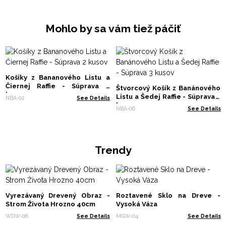
Mohlo by sa vám tiež páčiť
Košíky z Bananového Listu a
Čiernej Raffie - Súprava 2
Štvorcový Košík z Banánového
kusov
Listu a Šedej Raffie - Súprava 3
NBA-02
See Details
kusov
NBA-06
See Details
Trendy
Vyrezávaný Drevený Obraz -
Roztavené Sklo na Dreve -
Strom Života Hrozno 40cm
Vysoká Váza
WDW-06
See Details
MGW-04
See Details