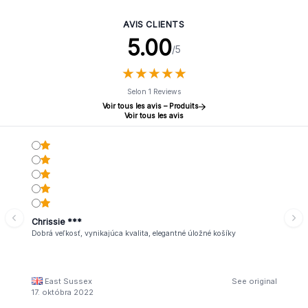
AVIS CLIENTS
5.00
/5
★
★
★
★
★
★
★
★
★
★
Selon 1 Reviews
Voir tous les avis – Produits
Voir tous les avis
Chrissie ***
Dobrá veľkosť, vynikajúca kvalita, elegantné úložné košíky
East Sussex
See original
17. októbra 2022