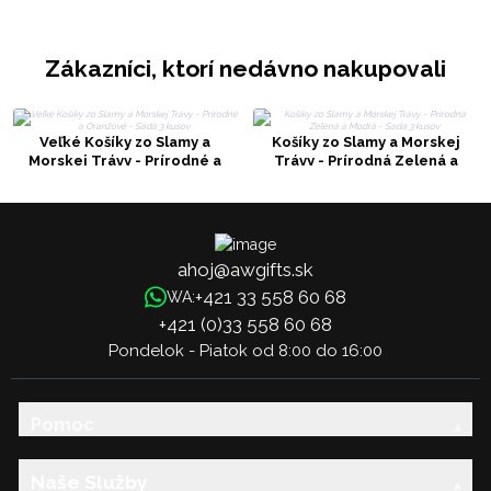
Zákazníci, ktorí nedávno nakupovali
Veľké Košíky zo Slamy a
Košíky zo Slamy a Morskej
Morskej Trávy - Prírodné a
Trávy - Prírodná Zelená a
Oranžové - Sada 3 kusov
Modrá - Sada 3 kusov
ahoj@awgifts.sk
+421 33 558 60 68
WA:
+421 (0)33 558 60 68
Pondelok - Piatok od 8:00 do 16:00
Pomoc
Naše Služby