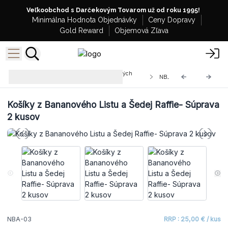
Veľkoobchod s Darčekovým Tovarom už od roku 1995!
Minimálna Hodnota Objednávky
Ceny Dopravy
Gold Reward
Objemová Zľava
Veľkoobchodné Košíky z Banánových
NBA-03
Listov a Morskej Trávy
Košíky z Bananového Listu a Šedej Raffie- Súprava
2 kusov
NBA-03
RRP : 25,00 € / kus