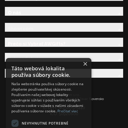
O nás
Showroom
Prečo si Vybrať AWGifts?
Právna Sekcia
×
Táto webová lokalita
používa súbory cookie.
AW Rodina
Naša webstránka používa súbory cookie na
zlepšenie používateľskej skúsenosti.
Používaním našej webovej lokality
Ancient Wisdom s.r.o.,
CTPark Trnava, Prílohy 583/57, 919 26 Zavar, Slovensko
vyjadrujete súhlas s používaním všetkých
súborov cookie v súlade s našimi zásadami
IČ DPH: SK2120525440
používania súborov cookie.
Prečítať viac
IČO: 50920600
NEVYHNUTNE POTREBNÉ