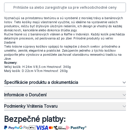
Prihláste sa alebo zaregistrujte sa pre veľkoobchodné ceny
Vyznačujú sa prirodzenou textúrou a sú vyrobené z morskej trávy a banánových
listov. Tieto košíky majú všestranné využitie, sú ideálne na vystavenie vašich
produktov, môžu byť štýlovým úložným riešením, ich design je vhodný do každej
domácnosti, kancelárie alebo dokonca štúdia jogy.
Ručne tkané sú z banánových vlákien a Raffie v Indonézii. Každý košík prechádza
detailným procesom, od pestovania až po zber. Prírodné produkty sú veľmi
žiadané.
Tieto krásne súpravy košíkov spájajú to najlepšie z dvoch svetov: prírodného a
umelého; zemité, elegantné a praktické. Zakúpením jedného z týchto košíkov
podporíte jeho výrobcov a pomôžete zachovať starodávnu remeselnú tradíciu na
Jáve.
Rozmery:
Veľký košík: H:24m V:8,5 cm Hmotnosť: 340g
Malý košík: D:22cm V:7cm Hmotnosť: 260g
Špecifikácie produktu a dokumentácia
Informácie o Doručení
Podmienky Vrátenia Tovaru
Bezpečné platby: