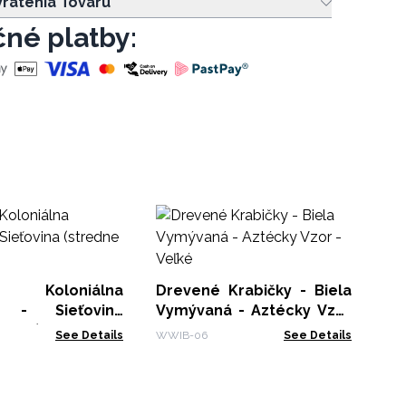
rátenia Tovaru
né platby:
Ma
Or
BMB
á Koloniálna
Drevené Krabičky - Biela
a - Sieťovina
Vymývaná - Aztécky Vzor
veľká)
- Veľké
See Details
WWIB-06
See Details