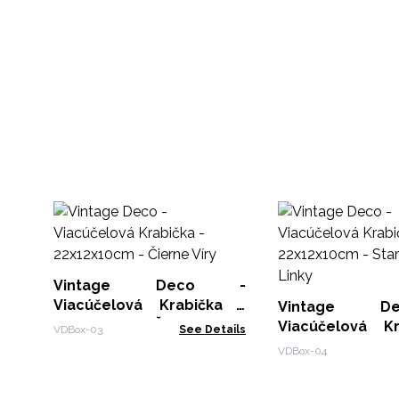
Vintage Deco -
Viacúčelová Krabička -
Vintage 
22x12x10cm - Čierne Víry
Viacúčelová K
VDBox-03
See Details
22x12x10cm - S
VDBox-04
Linky