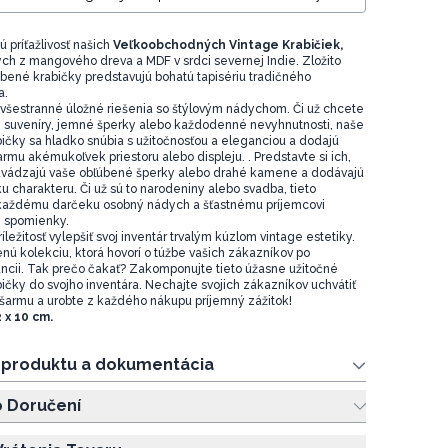
 príťažlivosť našich
Veľkoobchodných Vintage Krabičiek,
h z mangového dreva a MDF v srdci severnej Indie. Zložito
ené krabičky predstavujú bohatú tapisériu tradičného
a.
 všestranné úložné riešenia so štýlovým nádychom. Či už chcete
é suveníry, jemné šperky alebo každodenné nevyhnutnosti, naše
ičky sa hladko snúbia s užitočnosťou a eleganciou a dodajú
rmu akémukoľvek priestoru alebo displeju. . Predstavte si ich,
vádzajú vaše obľúbené šperky alebo drahé kamene a dodávajú
u charakteru. Či už sú to narodeniny alebo svadba, tieto
 každému darčeku osobný nádych a šťastnému príjemcovi
é spomienky.
ežitosť vylepšiť svoj inventár trvalým kúzlom vintage estetiky.
nú kolekciu, ktorá hovorí o túžbe vašich zákazníkov po
ncii. Tak prečo čakať? Zakomponujte tieto úžasne užitočné
ičky do svojho inventára. Nechajte svojich zákazníkov uchvátiť
šarmu a urobte z každého nákupu príjemný zážitok!
 x 10 cm.
e produktu a dokumentácia
o Doručení