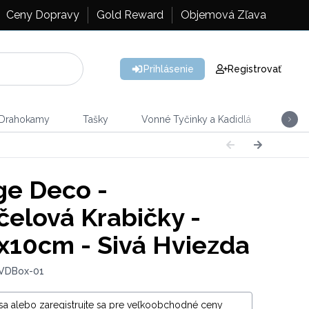
Ceny Dopravy
Gold Reward
Objemová Zľava
Prihlásenie
Registrovať
 Drahokamy
Tašky
Vonné Tyčinky a Kadidlá
Vône
ge Deco -
čelová Krabičky -
x10cm - Sivá Hviezda
 VDBox-01
 sa alebo zaregistrujte sa pre veľkoobchodné ceny