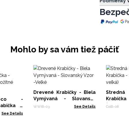
Podmienky V
Bezpeč
Mohlo by sa vám tiež páčiť
Drevené Krabičky - Biela
Stredn
Vymývaná - Slovanský
Krabičk
Deco -
Vzor -Veľké
(stredne 
rabička -
WWIB-03
See Details
ColB-08
tarožitné
See Details