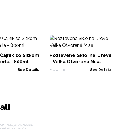
Ko
Ma
(1
Čajník so Sitkom
Roztavené Sklo na Dreve
LBN
perla - 800ml
- Veľká Otvorená Misa
See Details
MGW-06
See Details
ali