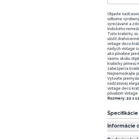
Objavte nadčasovú
odborne vyrobenýc
vyrezávané a zdob
indického remesl
Tieto krabičky sú
uložiť drahocenn
vintage deco krab
nádych vintage ša
ako pôvabne pred
vášmu okoliu štipk
krabičky prinesú
zabezpečia trval
Nepremeškajte príl
Vytvorte premysle
nadčasovej elega
vintage deco krab
pôvabom vintage 
Rozmery: 22 x 12
Špecifikáci
Informácie 