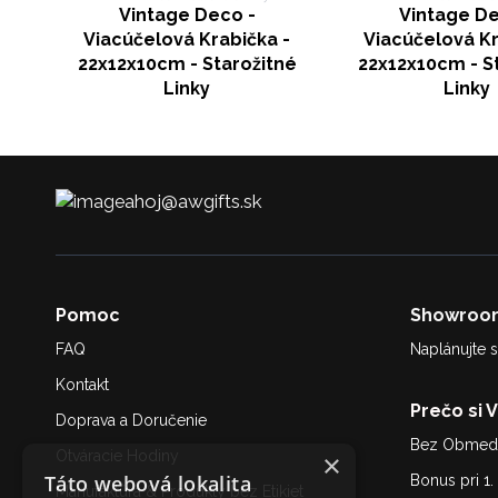
Vintage Deco -
Vintage De
Viacúčelová Krabička -
Viacúčelová Kr
22x12x10cm - Starožitné
22x12x10cm - S
Linky
Linky
ahoj@awgifts.sk
Pomoc
Showroo
FAQ
Naplánujte s
Kontakt
Prečo si 
Doprava a Doručenie
Bez Obmedz
Otváracie Hodiny
×
Táto webová lokalita
Bonus pri 1
Manufaktúra & Produkty bez Etikiet