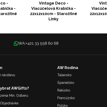
co -
Vintage Deco -
Vin
abička -
Viacúčelová Krabička -
Viacúče
tarožitné
22x12x10cm - Starožitné
22x12x10
Linky
+421 33 558 60 68
WA:
m
AW Rodina
i návštevu
Taliansko
Španielsko
Vybrať AWGifts?
Rakúsko
enia Min. Odberu
Francúzsko
. Objednávke
Poľsko