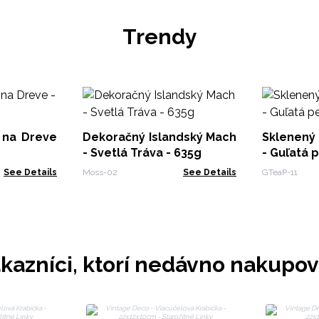
Trendy
 na Dreve
Dekoračný Islandský Mach
Sklenený 
- Svetlá Tráva - 635g
- Guľatá 
See Details
Moss-02
See Details
GTeaP-11
kazníci, ktorí nedávno nakupov