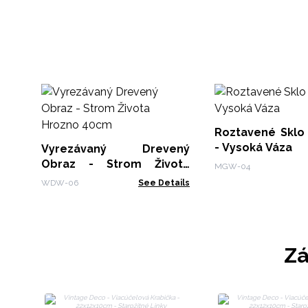
Roztavené Sklo
- Vysoká Váza
Vyrezávaný Drevený
Obraz - Strom Života
MGW-04
Hrozno 40cm
WDW-06
See Details
Zá