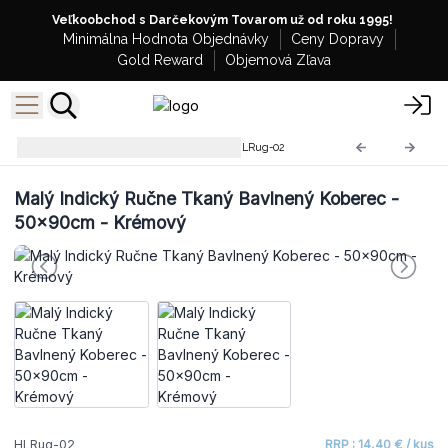
Veľkoobchod s Darčekovým Tovarom už od roku 1995!
Minimálna Hodnota Objednávky
Ceny Dopravy
Gold Reward
Objemová Zľava
Indické Bavlnené Koberce
HLRug-02
Malý Indický Ručne Tkaný Bavlnený Koberec -
50x90cm - Krémový
HLRug-02
RRP : 14,40 € / kus