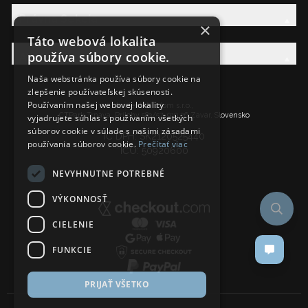
Právna Sekcia
×
Táto webová lokalita
používa súbory cookie.
AW Rodina
Naša webstránka používa súbory cookie na
zlepšenie používateľskej skúsenosti.
Používaním našej webovej lokality
Ancient Wisdom s.r.o.,
CTPark Trnava, Prílohy 583/57, 919 26 Zavar, Slovensko
vyjadrujete súhlas s používaním všetkých
súborov cookie v súlade s našimi zásadami
IČ DPH: SK2120525440
používania súborov cookie.
Prečítať viac
IČO: 50920600
NEVYHNUTNE POTREBNÉ
VÝKONNOSŤ
CIELENIE
FUNKCIE
PRIJAŤ VŠETKO