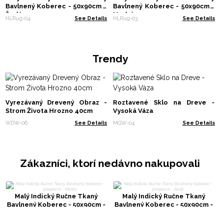
Bavlnený Koberec - 50x90cm -
Bavlnený Koberec - 50x90cm -
Šedý
Modrý
HLRug-04
See Details
HLRug-03
See Details
Trendy
Vyrezávaný Drevený Obraz -
Roztavené Sklo na Dreve -
Strom Života Hrozno 40cm
Vysoká Váza
WDW-06
See Details
MGW-04
See Details
Zákazníci, ktorí nedávno nakupovali
Malý Indický Ručne Tkaný
Malý Indický Ručne Tkaný
Bavlnený Koberec - 50x90cm -
Bavlnený Koberec - 50x90cm -
Modrý
Šedý