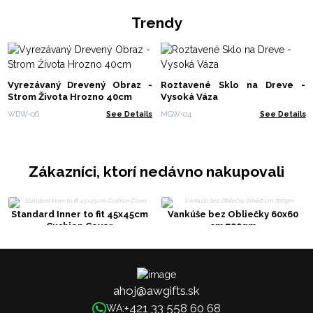
Trendy
Vyrezávaný Drevený Obraz -
Roztavené Sklo na Dreve -
Strom Života Hrozno 40cm
Vysoká Váza
WDW-06
See Details
MGW-04
See Details
Zákazníci, ktorí nedávno nakupovali
Standard Inner to fit 45x45cm
Vankúše bez Obliečky 60x60
Cushion Cover
cm 700gm
ahoj@awgifts.sk
+421 33 558 60 68
WA: