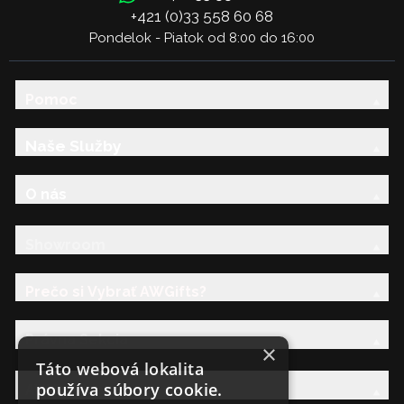
+421 (0)33 558 60 68
Pondelok - Piatok od 8:00 do 16:00
Pomoc
Naše Služby
O nás
Showroom
Prečo si Vybrať AWGifts?
Právna Sekcia
×
Táto webová lokalita
používa súbory cookie.
AW Rodina