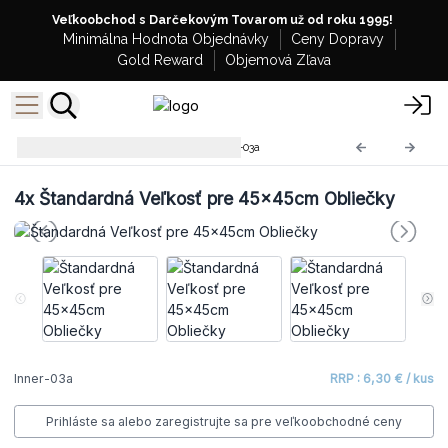
Veľkoobchod s Darčekovým Tovarom už od roku 1995!
Minimálna Hodnota Objednávky
Ceny Dopravy
Gold Reward
Objemová Zľava
Vankúše bez Obliečky
Inner-03a
4x
Štandardná Veľkosť pre 45x45cm Obliečky
Inner-03a
RRP : 6,30 € / kus
Prihláste sa alebo zaregistrujte sa pre veľkoobchodné ceny