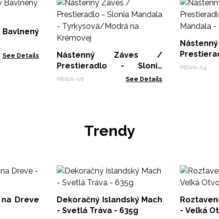
 Bavlnený
Nástenný
Prestie
Nástenný Záves /
See Details
Mandala 
Prestieradlo - Slonia
PBWA-04
Mandala -
PBWA-06
See Details
Tyrkysová/Modrá na
Krémovej
Trendy
 na Dreve
Dekoračný Islandský Mach
Roztaven
- Svetlá Tráva - 635g
- Veľká O