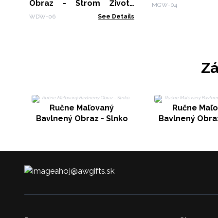
Obraz - Strom Života
MGW-04
Hrozno 40cm
WDW-06
See Details
Zá
Ručne Maľovaný
Ručne Maľ
Bavlnený Obraz - Slnko
Bavlnený Obraz
ahoj@awgifts.sk