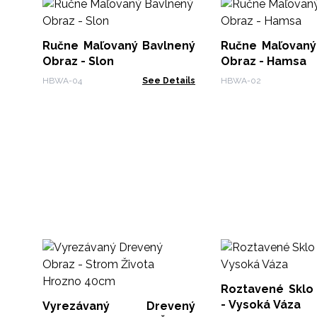
Ručne Maľovaný Bavlnený
Ručne Maľovaný
Obraz - Slon
Obraz - Hamsa
HBWA-04
See Details
HBWA-02
Roztavené Sklo
- Vysoká Váza
Vyrezávaný Drevený