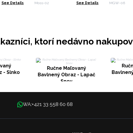
See Details
Moss-02
See Details
MGW-06
kazníci, ktorí nedávno nakupov
ovaný
Ručn
Ručne Maľovaný
 - Slnko
Bavlnen
Bavlnený Obraz - Lapač
Snov
+421 33 558 60 68
WA: