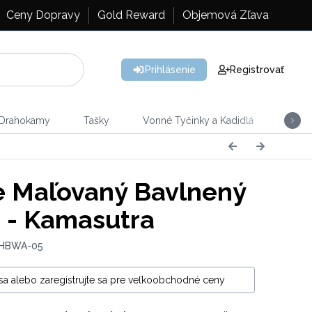
Ceny Dopravy
Gold Reward
Objemová Zľava
Prihlásenie
Registrovať
 Drahokamy
Tašky
Vonné Tyčinky a Kadidlá
Vône
 Maľovaný Bavlnený
 - Kamasutra
 HBWA-05
 sa alebo zaregistrujte sa pre veľkoobchodné ceny