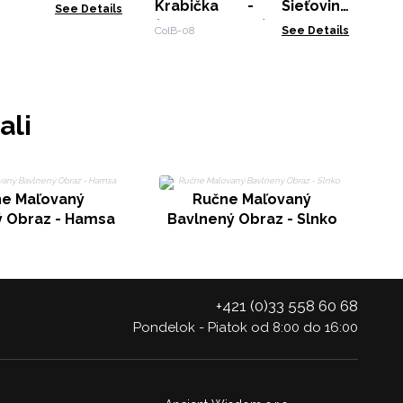
Krabička - Sieťovina
See Details
(stredne veľká)
ColB-08
See Details
ali
e Maľovaný
Ručne Maľovaný
B
ý Obraz - Hamsa
Bavlnený Obraz - Slnko
+421 (0)33 558 60 68
Pondelok - Piatok od 8:00 do 16:00