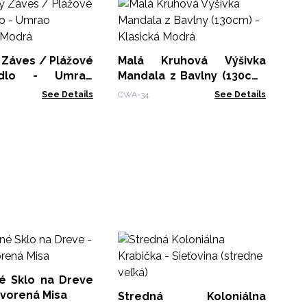
Mä
Ve
Ze
SSM
c
 Záves / Plážové
Malá Kruhová Výšivka
radlo - Umrao
Mandala z Bavlny (130cm)
- Modrá
- Klasická Modrá
See Details
CWA-34
See Details
Ok
M
Pr
é Sklo na Dreve
SSD
tvorená Misa
Stredná Koloniálna