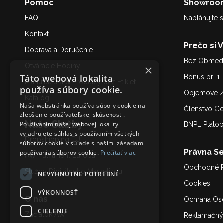
Pomoc
Showroo
FAQ
Naplánujte s
Kontakt
Prečo si 
Doprava a Doručenie
Bez Obmedz
Otváracie Hodiny
×
Táto webová lokalita
Bonus pri 1
Manufaktúra & Produkty bez Etikiet
používa súbory cookie.
Objemové Z
Katalóg
Naša webstránka používa súbory cookie na
Členstvo G
zlepšenie používateľskej skúsenosti.
Naše Služby
Používaním našej webovej lokality
BNPL Plato
vyjadrujete súhlas s používaním všetkých
Dropshipping EU
súborov cookie v súlade s našimi zásadami
Právna Se
používania súborov cookie.
Prečítať viac
AW Fulfilment Európa
Obchodné 
Služby Digitálneho Marketing
u
NEVYHNUTNE POTREBNÉ
Cookies
VÝKONNOSŤ
O nás
Ochrana Os
CIELENIE
Začiatok AW
Reklamačný