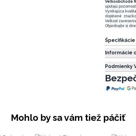
Veľkoobchode R
upútajú pozornosť 
Vynikajúca kvalit
doplnené značkou 
Veľkosť zavesenia
Objednajte si dne
Špecifikáci
Informácie 
Podmienky V
Bezpeč
Mohlo by sa vám tiež páčiť