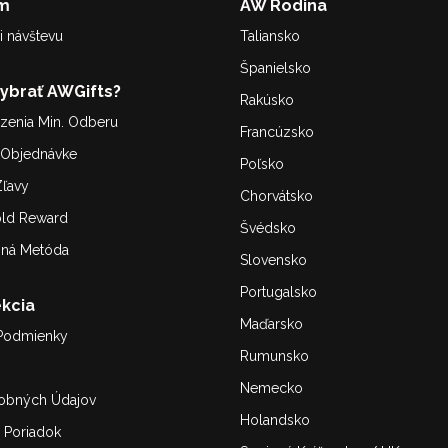
m
AW Rodina
i návštevu
Taliansko
Španielsko
Vybrať AWGifts?
Rakúsko
enia Min. Odberu
Francúzsko
. Objednávke
Poľsko
ľavy
Chorvátsko
old Reward
Švédsko
bná Metóda
Slovensko
Portugalsko
kcia
Maďarsko
Podmienky
Rumunsko
Nemecko
obných Údajov
Holandsko
 Poriadok