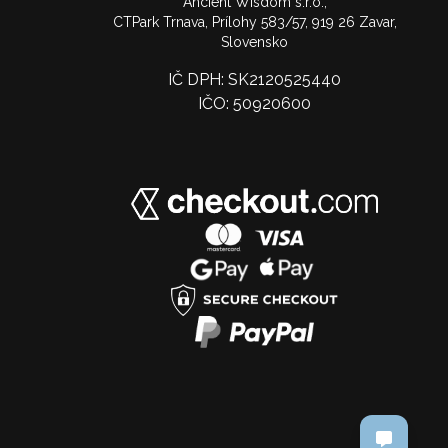
Ancient Wisdom s.r.o.,
CTPark Trnava, Prílohy 583/57, 919 26 Zavar,
Slovensko
IČ DPH: SK2120525440
IČO: 50920600