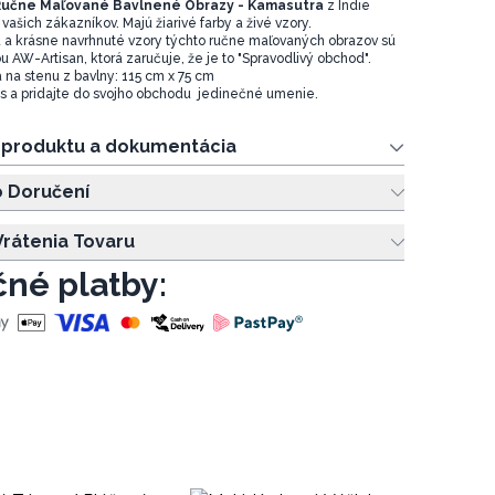
učne Maľované Bavlnené Obrazy - Kamasutra
z Indie
vašich zákazníkov. Majú žiarivé farby a živé vzory.
a a krásne navrhnuté vzory týchto ručne maľovaných obrazov sú
AW-Artisan, ktorá zaručuje, že je to "Spravodlivý obchod".
 na stenu z bavlny: 115 cm x 75 cm
s a pridajte do svojho obchodu jedinečné umenie.
e produktu a dokumentácia
o Doručení
rátenia Tovaru
né platby: