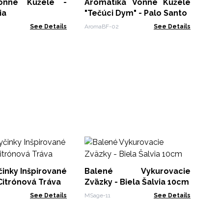
Šal
Vonné Kužele -
Aromatika Vonné Kužele
iSa
ia
"Tečúci Dym" - Palo Santo
See Details
AromaBF-02
See Details
By
- 
špirované
Balené Vykurovacie
Rop
itrónová Tráva
Zväzky - Biela Šalvia 10cm
See Details
MSage-11
See Details