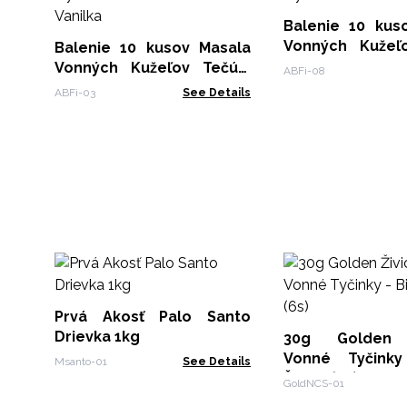
Balenie 10 kusov Ma
Vonných Kužeľ
Balenie 10 kusov Masala
Dym - Jazmín
Vonných Kužeľov Tečúci
ABFi-08
Dym - Santalové drevo &
ABFi-03
See Details
Vanilka
Prvá Akosť Palo Santo
Drievka 1kg
30g Golden 
Vonné Tyčinky
Msanto-01
See Details
Šalvia (6s)
GoldNCS-01