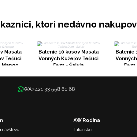
kazníci, ktorí nedávno nakupov
ov Masala
Balenie 10 kusov Masala
Balenie 
v Tečúci
Vonných Kužeľov Tečúci
Vonných
& Mango
Dym - Šalvia
Dym 
+421 33 558 60 68
WA:
m
AW Rodina
i návštevu
Taliansko