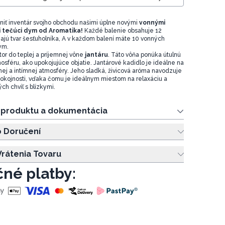
eniť inventár svojho obchodu našimi úplne novými
vonnými
 tečúci dym od Aromatika!
Každé balenie obsahuje 12
majú tvar šesťuholníka, A v každom balení máte 10 vonných
Dym.
tor do teplej a príjemnej vône
jantáru
. Táto vôňa ponúka útulnú
osféru, ako upokojujúce objatie. Jantárové kadidlo je ideálne na
nej a intímnej atmosféry. Jeho sladká, živicová aróma navodzuje
pokojnosti, vďaka čomu je ideálnym miestom na relaxáciu a
ch chvíľ s blízkymi.
e produktu a dokumentácia
o Doručení
rátenia Tovaru
né platby: