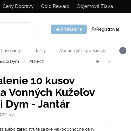
Ceny Dopravy
Gold Reward
Objemová Zľava
Prihlásenie
Registrovať
 Drahokamy
Tašky
Vonné Tyčinky a Kadidlá
Vône
ečúci Dym
ABFi-12
lenie 10 kusov
a Vonných Kužeľov
i Dym - Jantár
ABFi-12
 sa alebo zaregistrujte sa pre veľkoobchodné ceny