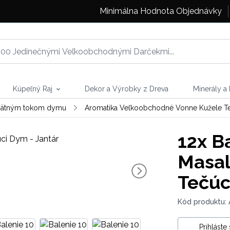
Minimálna Hodnota Objednávky
Kúpeľný Raj
Dekor a Výrobky z Dreva
Minerály a
spätným tokom dymu
Aromatika Veľkoobchodné Vonne Kužele T
12x
Ba
Masal
Tečúc
Kód produktu: 
Prihláste