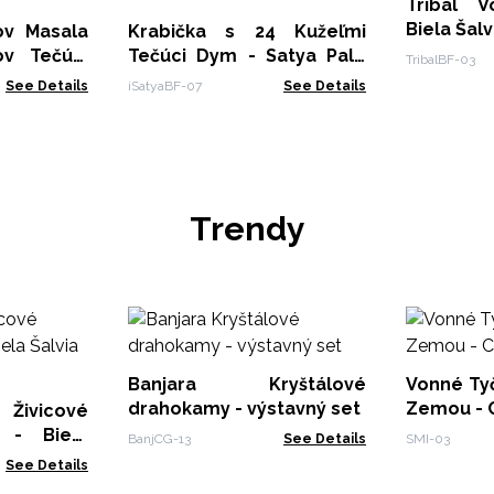
Tribal 
Biela Šalv
sala
Krabička s 24 Kužeľmi
ov Tečúci
Tečúci Dym - Satya Palo
TribalBF-03
Santo
See Details
iSatyaBF-07
See Details
Trendy
Banjara Kryštálové
Vonné Tyčinky In
drahokamy - výstavný set
Zemou - C
Živicové
 - Biela
BanjCG-13
See Details
SMI-03
See Details