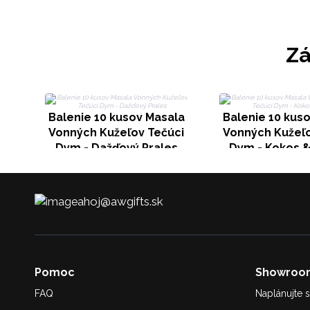
Zá
Balenie 10 kusov Masala
Balenie 10 kus
Vonných Kužeľov Tečúci
Vonných Kužeľo
Dym - Dažďový Prales
Dym - Kokos 
ahoj@awgifts.sk
Pomoc
Showroo
FAQ
Naplánujte s