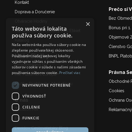
Kontakt
Prečo si 
Doprava a Doručenie
Bez Obmedz
Otváracie Hodiny
×
Táto webová lokalita
Bonus pri 1
Manufaktúra & Produkty bez Etikiet
používa súbory cookie.
Objemové Z
Katalóg
Naša webstránka používa súbory cookie na
Členstvo G
zlepšenie používateľskej skúsenosti.
Naše Služby
Používaním našej webovej lokality
BNPL Plato
vyjadrujete súhlas s používaním všetkých
Dropshipping EU
súborov cookie v súlade s našimi zásadami
Právna Se
používania súborov cookie.
Prečítať viac
AW Fulfilment Európa
Obchodné 
Služby Digitálneho Marketing
u
NEVYHNUTNE POTREBNÉ
Cookies
VÝKONNOSŤ
O nás
Ochrana Os
CIELENIE
Začiatok AW
Reklamačný
FUNKCIE
Efekt Fénixa
Davidov Cestovateľský Blog