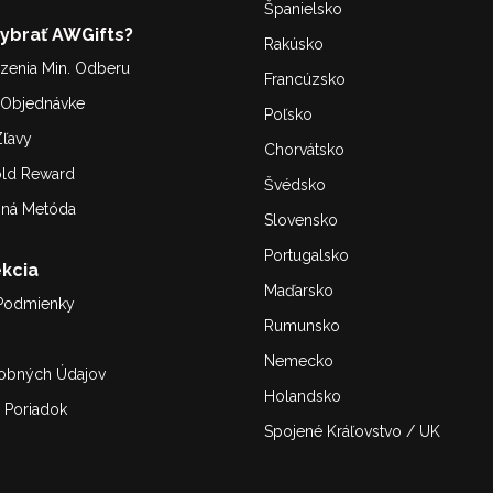
Španielsko
Vybrať AWGifts?
Rakúsko
enia Min. Odberu
Francúzsko
. Objednávke
Poľsko
ľavy
Chorvátsko
old Reward
Švédsko
bná Metóda
Slovensko
Portugalsko
kcia
Maďarsko
Podmienky
Rumunsko
Nemecko
obných Údajov
Holandsko
 Poriadok
Spojené Kráľovstvo / UK