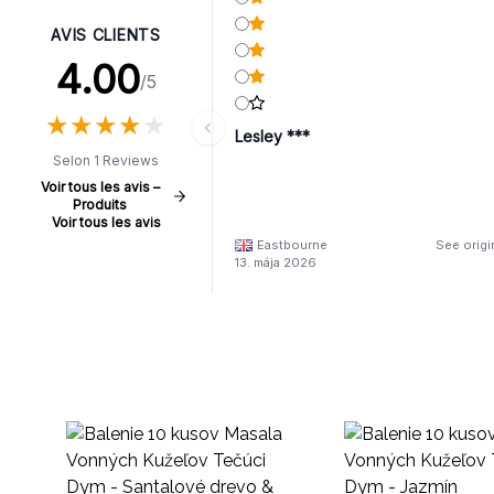
AVIS CLIENTS
4.00
/5
★
★
★
★
★
★
★
★
★
★
Lesley ***
Selon 1 Reviews
Voir tous les avis –
Produits
Voir tous les avis
Eastbourne
See origi
13. mája 2026