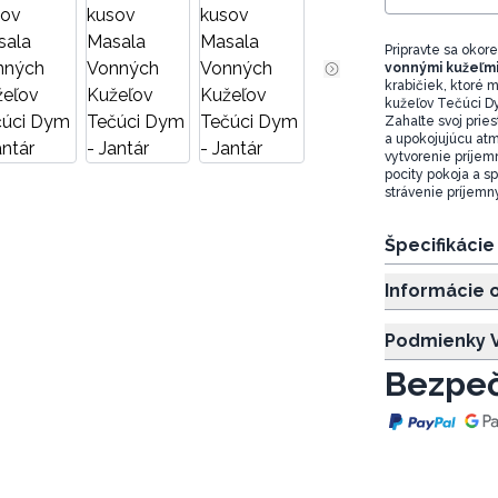
Pripravte sa okor
vonnými kužeľmi
krabičiek, ktoré 
kužeľov Tečúci 
Zahaľte svoj pries
a upokojujúcu atm
vytvorenie príjem
pocity pokoja a s
strávenie príjemný
Špecifikáci
Informácie 
Podmienky V
Bezpeč