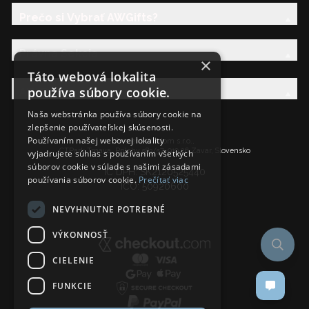
Prečo si Vybrať AWGifts?
Právna Sekcia
×
Táto webová lokalita
používa súbory cookie.
AW Rodina
Naša webstránka používa súbory cookie na
zlepšenie používateľskej skúsenosti.
Používaním našej webovej lokality
Ancient Wisdom s.r.o.,
CTPark Trnava, Prílohy 583/57, 919 26 Zavar, Slovensko
vyjadrujete súhlas s používaním všetkých
súborov cookie v súlade s našimi zásadami
IČ DPH: SK2120525440
používania súborov cookie.
Prečítať viac
IČO: 50920600
NEVYHNUTNE POTREBNÉ
VÝKONNOSŤ
CIELENIE
FUNKCIE