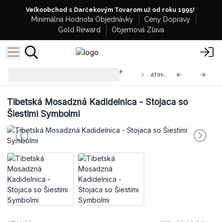
Veľkoobchod s Darčekovým Tovarom už od roku 1995!
Minimálna Hodnota Objednávky
Ceny Dopravy
Gold Reward
Objemová Zľava
Antické Tibetské Stojany na Vonné
ATIH-03
Tyčinky
Tibetská Mosadzná Kadidelnica - Stojaca so
Šiestimi Symbolmi