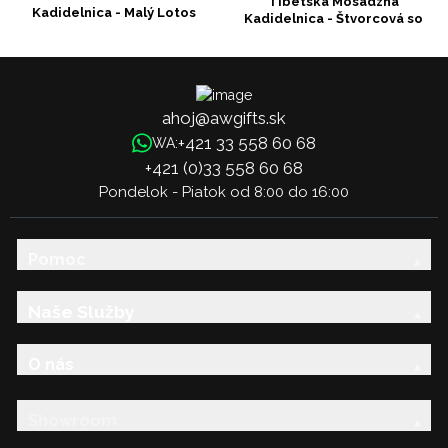
Tibetská Mosadzná
Kadidelnica - Malý Lotos
Kadidelnica - Štvorcová so
Štyrmi Symbolmi
ahoj@awgifts.sk
+421 33 558 60 68
WA:
+421 (0)33 558 60 68
Pondelok - Piatok od 8:00 do 16:00
Pomoc
Naše Služby
O nás
Showroom