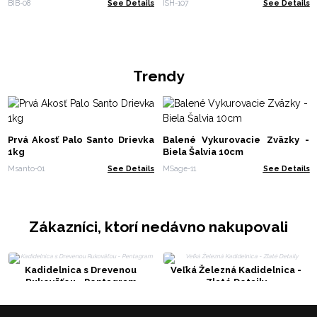
BIB-08
See Details
ISH-107
See Details
Trendy
Prvá Akosť Palo Santo Drievka
Balené Vykurovacie Zväzky -
1kg
Biela Šalvia 10cm
Msanto-01
See Details
MSage-11
See Details
Zákazníci, ktorí nedávno nakupovali
Kadidelnica s Drevenou
Veľká Železná Kadidelnica -
Rukoväťou - Pentagram
Zlaté Detaily