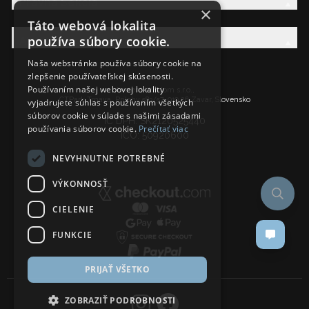
Právna Sekcia
×
Táto webová lokalita
používa súbory cookie.
AW Rodina
Naša webstránka používa súbory cookie na
zlepšenie používateľskej skúsenosti.
Používaním našej webovej lokality
Ancient Wisdom s.r.o.,
CTPark Trnava, Prílohy 583/57, 919 26 Zavar, Slovensko
vyjadrujete súhlas s používaním všetkých
súborov cookie v súlade s našimi zásadami
IČ DPH: SK2120525440
používania súborov cookie.
Prečítať viac
IČO: 50920600
NEVYHNUTNE POTREBNÉ
VÝKONNOSŤ
CIELENIE
FUNKCIE
PRIJAŤ VŠETKO
ZOBRAZIŤ PODROBNOSTI