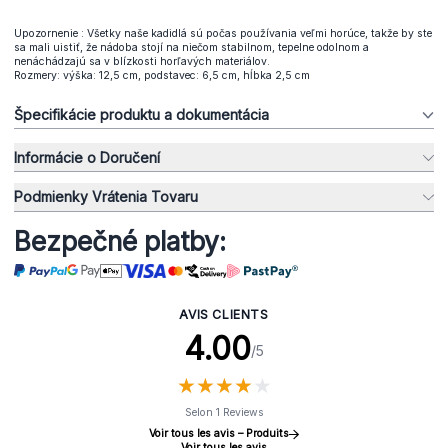
Upozornenie : Všetky naše kadidlá sú počas používania veľmi horúce, takže by ste
sa mali uistiť, že nádoba stojí na niečom stabilnom, tepelne odolnom a
nenáchádzajú sa v blízkosti horľavých materiálov.
Rozmery: výška: 12,5 cm, podstavec: 6,5 cm, hĺbka 2,5 cm
Špecifikácie produktu a dokumentácia
Informácie o Doručení
Podmienky Vrátenia Tovaru
Bezpečné platby:
AVIS CLIENTS
4.00
/5
★
★
★
★
★
★
★
★
★
★
Selon 1 Reviews
Voir tous les avis – Produits
Voir tous les avis