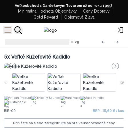
Veľkoobchod s Darčekovým Tovarom už od roku 1995!
Minimálna Hodnota Objednávky
Ceny Dopravy
Gold Reward
Objemová Zľava
Tradičné Mosadzné Kadidlá
BIB-09
5x
Veľké Kužeľovité Kadidlo
Artisan Product
Ethically Sourced
Handmade
Made In India
Sustainable
BIB-09
RRP : 15,60 € / kus
Prihláste sa alebo zaregistrujte sa pre veľkoobchodné ceny