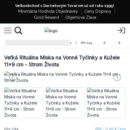
Veľkoobchod s Darčekovým Tovarom už od roku 1995!
Minimálna Hodnota Objednávky
Ceny Dopravy
Gold Reward
Objemová Zľava
Drevené Stojany Na Vonné Tyčinky
ISH-244
Veľká Rituálna Miska na Vonné Tyčinky a Kužele
11x9 cm - Strom Života
ISH-244
RRP : 11,40 € / kus