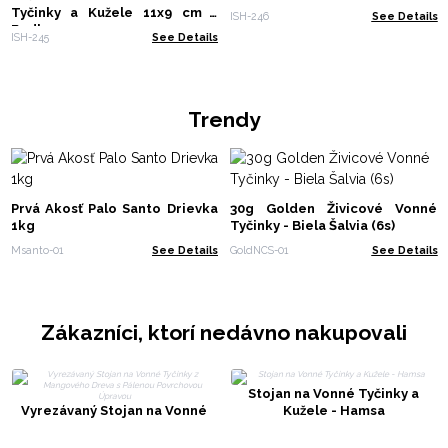
Tyčinky a Kužele 11x9 cm -
ISH-246
See Details
Budha
ISH-245
See Details
Trendy
Prvá Akosť Palo Santo Drievka
30g Golden Živicové Vonné
1kg
Tyčinky - Biela Šalvia (6s)
Msanto-01
See Details
GoldNCS-01
See Details
Zákazníci, ktorí nedávno nakupovali
Stojan na Vonné Tyčinky a
Vyrezávaný Stojan na Vonné
Kužele - Hamsa
Tyčinky z Mangového Dreva s
Pálenou Povrchovou Úpravou