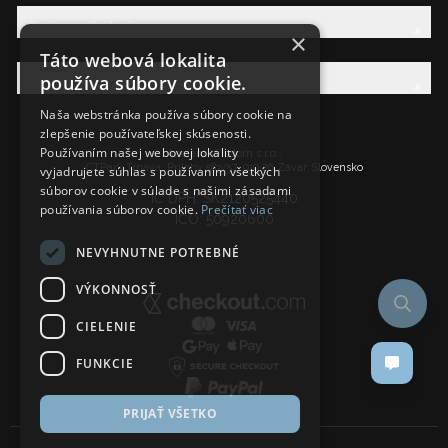
Právna Sekcia
×
Táto webová lokalita
používa súbory cookie.
AW Rodina
Naša webstránka používa súbory cookie na
zlepšenie používateľskej skúsenosti.
Používaním našej webovej lokality
Ancient Wisdom s.r.o.,
CTPark Trnava, Prílohy 583/57, 919 26 Zavar, Slovensko
vyjadrujete súhlas s používaním všetkých
súborov cookie v súlade s našimi zásadami
IČ DPH: SK2120525440
používania súborov cookie.
Prečítať viac
IČO: 50920600
NEVYHNUTNE POTREBNÉ
VÝKONNOSŤ
CIELENIE
FUNKCIE
PRIJAŤ VŠETKO