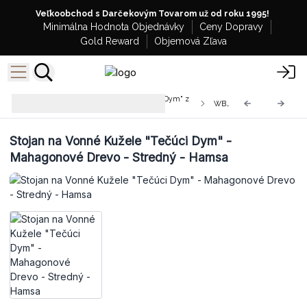
Veľkoobchod s Darčekovým Tovarom už od roku 1995!
Minimálna Hodnota Objednávky
Ceny Dopravy
Gold Reward
Objemová Zľava
Stojany na Vonné Kužele "Tečúci Dym" z
WBF-05
Mangového Dreva
Stojan na Vonné Kužele "Tečúci Dym" -
Mahagonové Drevo - Stredný - Hamsa