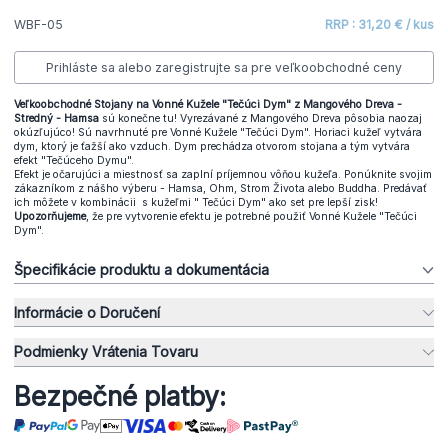
WBF-05
RRP : 31,20 € / kus
Prihláste sa alebo zaregistrujte sa pre veľkoobchodné ceny
Veľkoobchodné Stojany na Vonné Kužele "Tečúci Dym" z Mangového Dreva -
Stredný - Hamsa
sú konečne tu! Vyrezávané z Mangového Dreva pôsobia naozaj
okúzľujúco! Sú navrhnuté pre Vonné Kužele "Tečúci Dym". Horiaci kužeľ vytvára
dym, ktorý je ťažší ako vzduch. Dym prechádza otvorom stojana a tým vytvára
efekt "Tečúceho Dymu".
Efekt je očarujúci a miestnosť sa zaplní príjemnou vôňou kužeľa. Ponúknite svojim
zákazníkom z nášho výberu - Hamsa, Ohm, Strom Života alebo Buddha. Predávať
ich môžete v kombinácii s kužeľmi " Tečúci Dym" ako set pre lepší zisk!
Upozorňujeme
, že pre vytvorenie efektu je potrebné použiť Vonné Kužele "Tečúci
Dym".
Špecifikácie produktu a dokumentácia
Informácie o Doručení
Podmienky Vrátenia Tovaru
Bezpečné platby: