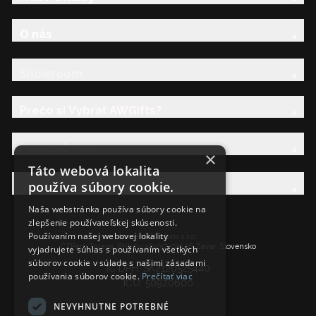
O nás
Showroom
Prečo si Vybrať AWGifts?
Právna Sekcia
×
Táto webová lokalita
používa súbory cookie.
AW Rodina
Naša webstránka používa súbory cookie na
zlepšenie používateľskej skúsenosti.
Používaním našej webovej lokality
Ancient Wisdom s.r.o.,
CTPark Trnava, Prílohy 583/57, 919 26 Zavar, Slovensko
vyjadrujete súhlas s používaním všetkých
súborov cookie v súlade s našimi zásadami
IČ DPH: SK2120525440
používania súborov cookie.
Prečítať viac
IČO: 50920600
NEVYHNUTNE POTREBNÉ