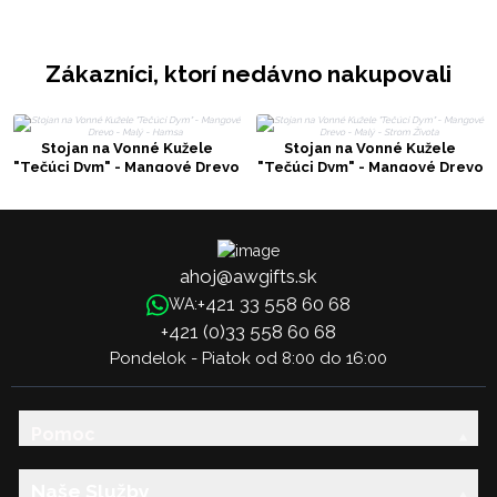
Zákazníci, ktorí nedávno nakupovali
Stojan na Vonné Kužele
Stojan na Vonné Kužele
"Tečúci Dym" - Mangové Drevo
"Tečúci Dym" - Mangové Drevo
- Malý - Hamsa
- Malý - Strom Života
ahoj@awgifts.sk
+421 33 558 60 68
WA:
+421 (0)33 558 60 68
Pondelok - Piatok od 8:00 do 16:00
Pomoc
Naše Služby