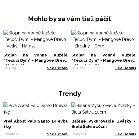
Mohlo by sa vám tiež páčiť
Stojan na Vonné Kužele
Stojan na Vonné Kužele
"Tečúci Dym" - Mangové Drevo
"Tečúci Dym" - Mangové Drevo
- Veľký - Hamsa
- Stredný - Ohm
WBF-09
See Details
WBF-06
See Details
Trendy
Prvá Akosť Palo Santo Drievka
Balené Vykurovacie Zväzky -
1kg
Biela Šalvia 10cm
Msanto-01
See Details
MSage-11
See Details