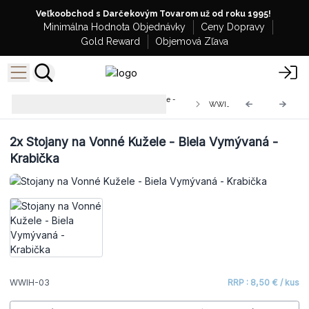
Veľkoobchod s Darčekovým Tovarom už od roku 1995!
Minimálna Hodnota Objednávky
Ceny Dopravy
Gold Reward
Objemová Zľava
Stojany na Vonné Tyčinky a Kužele -
WWIH-03
Biele Vymývané
2x
Stojany na Vonné Kužele - Biela Vymývaná -
Krabička
WWIH-03
RRP : 8,50 € / kus