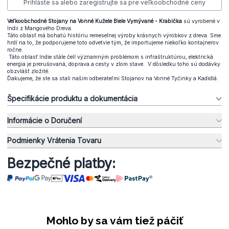
Prihláste sa alebo zaregistrujte sa pre veľkoobchodné ceny
Veľkoobchodné Stojany na Vonné Kužele Biele Vymývané - Krabička
sú vyrobené v
Indii z Mangového Dreva.
Táto oblasť má bohatú históriu remeselnej výroby krásnych výrobkov z dreva. Sme
hrdí na to, že podporujeme toto odvetvie tým, že importujeme niekoľko kontajnerov
ročne.
Táto oblasť Indie stále čelí významným problémom s infraštruktúrou, elektrická
energia je prerušovaná, doprava a cesty v zlom stave. V dôsledku toho sú dodávky
obzvlášť zložité.
Ďakujeme, že ste sa stali našim odberateľmi Stojanov na Vonné Tyčinky a Kadidlá.
Špecifikácie produktu a dokumentácia
Informácie o Doručení
Podmienky Vrátenia Tovaru
Bezpečné platby:
Mohlo by sa vám tiež páčiť