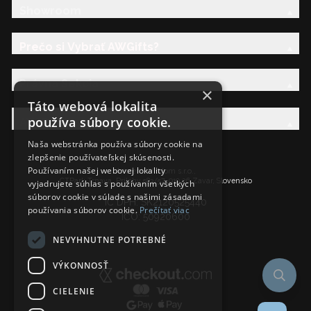
Showroom
Prečo si Vybrať AWGifts?
Právna Sekcia
×
Táto webová lokalita
používa súbory cookie.
AW Rodina
Naša webstránka používa súbory cookie na
zlepšenie používateľskej skúsenosti.
Používaním našej webovej lokality
Ancient Wisdom s.r.o.,
CTPark Trnava, Prílohy 583/57, 919 26 Zavar, Slovensko
vyjadrujete súhlas s používaním všetkých
súborov cookie v súlade s našimi zásadami
IČ DPH: SK2120525440
používania súborov cookie.
Prečítať viac
IČO: 50920600
NEVYHNUTNE POTREBNÉ
VÝKONNOSŤ
CIELENIE