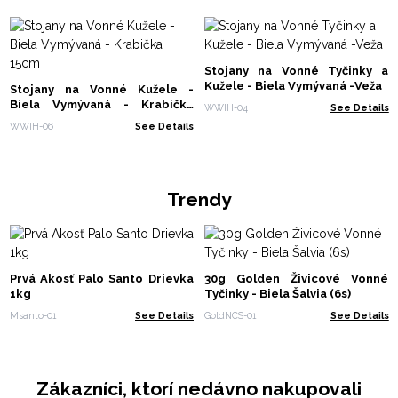
Stojany na Vonné Tyčinky a
Kužele - Biela Vymývaná -Veža
Stojany na Vonné Kužele -
Biela Vymývaná - Krabička
WWIH-04
See Details
15cm
WWIH-06
See Details
Trendy
Prvá Akosť Palo Santo Drievka
30g Golden Živicové Vonné
1kg
Tyčinky - Biela Šalvia (6s)
Msanto-01
See Details
GoldNCS-01
See Details
Zákazníci, ktorí nedávno nakupovali