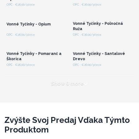
Prihláste sa alebo
Prihláste sa alebo
OPC : €26.00/piece
OPC : €26.00/piece
zaregistrujte sa pre
zaregistrujte sa pre
veľkoobchodné ceny
veľkoobchodné ceny
Vonné Tyčinky - Polnočná
Vonné Tyčinky - Opium
Ruža
Prihláste sa alebo
Prihláste sa alebo
OPC : €26.00/piece
OPC : €26.00/piece
zaregistrujte sa pre
zaregistrujte sa pre
veľkoobchodné ceny
veľkoobchodné ceny
Vonné Tyčinky - Pomaranč a
Vonné Tyčinky - Santalové
Škorica
Drevo
OPC : €26.00/piece
OPC : €26.00/piece
Show 8 more
Zvýšte Svoj Predaj Vďaka Týmto
Produktom