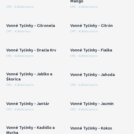
Mango
Prihláste sa alebo
Prihláste sa alebo
OPC : €26.00/piece
OPC : €26.00/piece
zaregistrujte sa pre
zaregistrujte sa pre
veľkoobchodné ceny
veľkoobchodné ceny
Vonné Tyčinky - Citronela
Vonné Tyčinky - Citrón
Prihláste sa alebo
Prihláste sa alebo
OPC : €26.00/kus
OPC : €26.00/piece
zaregistrujte sa pre
zaregistrujte sa pre
veľkoobchodné ceny
veľkoobchodné ceny
Vonné Tyčinky - Dračia Krv
Vonné Tyčinky - Fialka
Prihláste sa alebo
Prihláste sa alebo
OPC : €26.00/piece
OPC : €26.00/piece
zaregistrujte sa pre
zaregistrujte sa pre
veľkoobchodné ceny
veľkoobchodné ceny
Vonné Tyčinky - Jablko a
Vonné Tyčinky - Jahoda
Škorica
Prihláste sa alebo
Prihláste sa alebo
OPC : €26.00/piece
OPC : €26.00/piece
zaregistrujte sa pre
zaregistrujte sa pre
veľkoobchodné ceny
veľkoobchodné ceny
Vonné Tyčinky - Jantár
Vonné Tyčinky - Jasmín
Prihláste sa alebo
Prihláste sa alebo
OPC : €26.00/piece
OPC : €26.00/piece
zaregistrujte sa pre
zaregistrujte sa pre
veľkoobchodné ceny
veľkoobchodné ceny
Vonné Tyčinky - Kadidlo a
Vonné Tyčinky - Kokos
Myrha