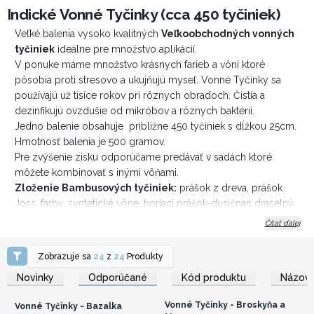
Indické Vonné Tyčinky (cca 450 tyčiniek)
Veľké balenia vysoko kvalitných
Veľkoobchodných vonných
tyčiniek
ideálne pre množstvo aplikácií.
V ponuke máme množstvo krásnych farieb a vôní ktoré
pôsobia proti stresovo a ukujňujú myseľ. Vonné Tyčinky sa
používajú už tisíce rokov pri rôznych obradoch. Čistia a
dezinfikujú ovzdušie od mikróbov a rôznych baktérií.
Jedno balenie obsahuje približne 450 tyčiniek s dĺžkou 25cm.
Hmotnosť balenia je 500 gramov.
Pre zvýšenie zisku odporúčame predávať v sadách ktoré
môžete kombinovať s inými vôňami.
Zloženie Bambusových tyčiniek:
prášok z dreva, prášok
Joss, farby, syntetické vône, horiaci prášok-dusičnan draselný
30 g/kg
Čítať ďalej
Zobrazuje sa
24
z
24
Produkty
Prihláste sa alebo
Prihláste sa alebo
zaregistrujte sa pre
zaregistrujte sa pre
Novinky
Odporúčané
Kód produktu
Názov 
veľkoobchodné ceny
veľkoobchodné ceny
Vonné Tyčinky - Broskyňa a
Vonné Tyčinky - Bazalka