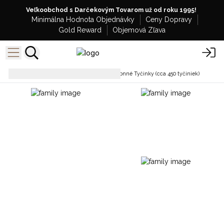
Veľkoobchod s Darčekovým Tovarom už od roku 1995!
Minimálna Hodnota Objednávky
Ceny Dopravy
Gold Reward
Objemová Zľava
Kadidlové tyčinky
Indické Vonné Tyčinky (cca 450 tyčiniek)