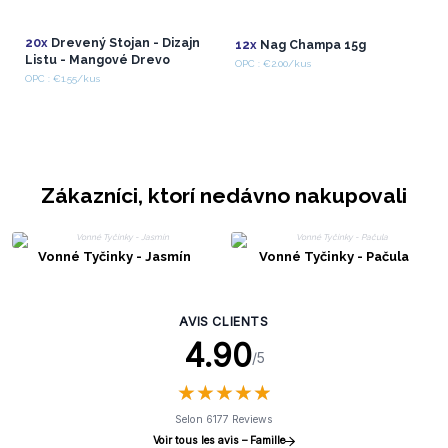
20x
Drevený Stojan - Dizajn
12x
Nag Champa 15g
Listu - Mangové Drevo
OPC : €2.00/kus
OPC : €1.55/kus
Zákazníci, ktorí nedávno nakupovali
Vonné Tyčinky - Jasmín
Vonné Tyčinky - Pačula
AVIS CLIENTS
4.90
/5
★
★
★
★
★
★
★
★
★
★
Selon 6177 Reviews
Voir tous les avis – Famille