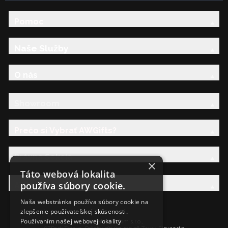
Pomoc
Naše Služby
O nás
Showroom
Prečo si Vybrať AWGifts?
Právna Sekcia
×
Táto webová lokalita
používa súbory cookie.
AW Rodina
Naša webstránka používa súbory cookie na
zlepšenie používateľskej skúsenosti.
Používaním našej webovej lokality
Ancient Wisdom s.r.o.,