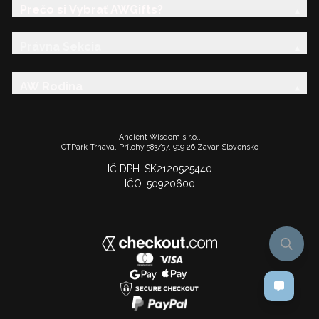
Prečo si Vybrať AWGifts?
Právna Sekcia
AW Rodina
Ancient Wisdom s.r.o.,
CTPark Trnava, Prílohy 583/57, 919 26 Zavar, Slovensko
IČ DPH: SK2120525440
IČO: 50920600