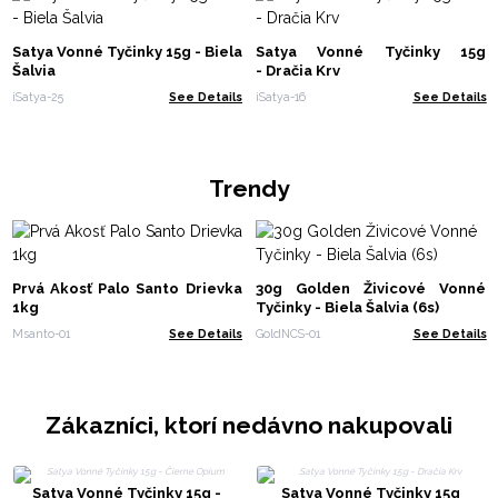
Satya Vonné Tyčinky 15g - Biela
Satya Vonné Tyčinky 15g
Šalvia
- Dračia Krv
iSatya-25
See Details
iSatya-16
See Details
Trendy
Prvá Akosť Palo Santo Drievka
30g Golden Živicové Vonné
1kg
Tyčinky - Biela Šalvia (6s)
Msanto-01
See Details
GoldNCS-01
See Details
Zákazníci, ktorí nedávno nakupovali
Satya Vonné Tyčinky 15g -
Satya Vonné Tyčinky 15g