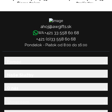
Čierne Opium
- Dračia Krv
ahoj@awgifts.sk
+421 33 558 60 68
WA:
+421 (0)33 558 60 68
Pondelok - Piatok od 8:00 do 16:00
Pomoc
Naše Služby
O nás
Showroom