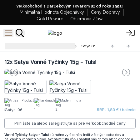
Veľkoobchod s Darčekovým Tovarom už od roku 1995!
Minimálna Hodnota Objednávky
Ceny Dopravy
Gold Reward
Objemová Zľava
Premium Satya Vonné Tyčinky
iSatya-06
12x
Satya Vonné Tyčinky 15g - Tulsi
Artisan Product
Handmade
Made In India
iSatya-06
RRP : 1,80 € / balenie
Prihláste sa alebo zaregistrujte sa pre veľkoobchodné ceny
Vonné Tyčinky Satya - Tulsi
sú ručne vyrábané v Indii z čistých extraktov a
najlepších vonných olejov. Nechajte túto vôňu naplniť váš domov alebo obchod a