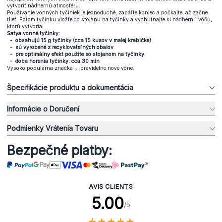
vytvoriť nádhernú atmosféru.
Používanie vonných tyčiniek je jednoduché, zapáľte koniec a počkajte, až začne
tlieť. Potom tyčinku vložte do stojanu na tyčinky a vychutnajte si nádhernú vôňu,
ktorú vytvoria.
Satya vonné tyčinky:
- obsahujú 15 g tyčinky (cca 15 kusov v malej krabičke)
- sú vyrobené z recyklovateľných obalov
- pre optimálny efekt použite so stojanom na tyčinky
- doba horenia tyčinky: cca 30 min
Vysoko populárna značka ... pravidelne nové vône.
Špecifikácie produktu a dokumentácia
Informácie o Doručení
Podmienky Vrátenia Tovaru
Bezpečné platby:
AVIS CLIENTS
5.00
/5
★
★
★
★
★
★
★
★
★
★