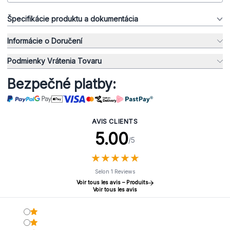
Špecifikácie produktu a dokumentácia
Informácie o Doručení
Podmienky Vrátenia Tovaru
Bezpečné platby:
AVIS CLIENTS
5.00
/5
★
★
★
★
★
★
★
★
★
★
Selon 1 Reviews
Voir tous les avis – Produits
Voir tous les avis