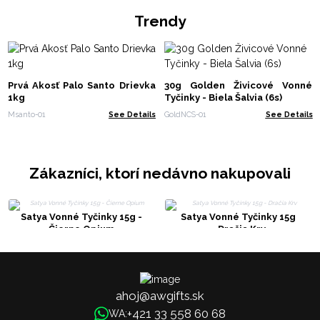
Trendy
Prvá Akosť Palo Santo Drievka
30g Golden Živicové Vonné
1kg
Tyčinky - Biela Šalvia (6s)
Msanto-01
See Details
GoldNCS-01
See Details
Zákazníci, ktorí nedávno nakupovali
Satya Vonné Tyčinky 15g -
Satya Vonné Tyčinky 15g
Čierne Opium
- Dračia Krv
ahoj@awgifts.sk
+421 33 558 60 68
WA: