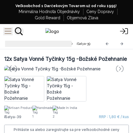
Veľkoobchod s Darčekovým Tovarom už od roku 1995!
Minimálna Hodnota Objednávky
Ceny Dopravy
Gold Reward
Objemová Zľava
Premium Satya Vonné Tyčinky
iSatya-39
12x
Satya Vonné Tyčinky 15g -Božské Požehnanie
Artisan Product
Handmade
Made In India
iSatya-39
RRP : 1,80 € / kus
Prihláste sa alebo zaregistrujte sa pre veľkoobchodné ceny