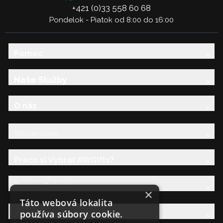
+421 (0)33 558 60 68
Pondelok - Piatok od 8:00 do 16:00
Pomoc
Naše Služby
O nás
Showroom
Prečo si Vybrať AWGifts?
Právna Sekcia
×
Táto webová lokalita
používa súbory cookie.
AW Rodina