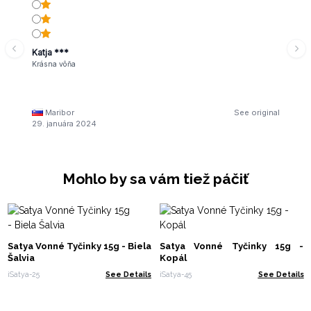
Katja ***
Krásna vôňa
Maribor
See original
29. januára 2024
Mohlo by sa vám tiež páčiť
Satya Vonné Tyčinky 15g - Biela
Satya Vonné Tyčinky 15g -
Šalvia
Kopál
iSatya-25
See Details
iSatya-45
See Details