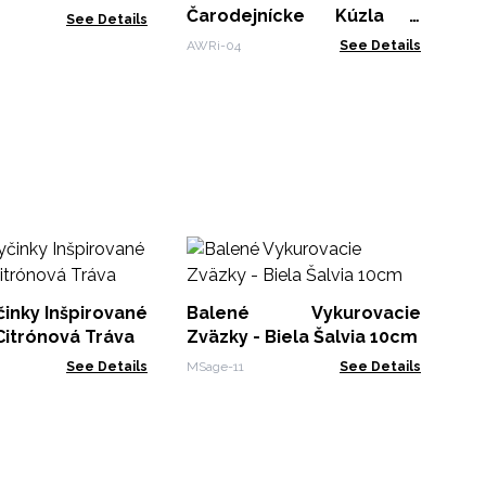
ónia
Čarodejnícke Kúzla -
See Details
Prosperita - Aventurínové
AWRi-04
See Details
Kyvadlo
Ka
Ča
Ús
špirované
Balené Vykurovacie
AWR
Či
itrónová Tráva
Zväzky - Biela Šalvia 10cm
See Details
MSage-11
See Details