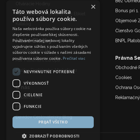
Bez Obmedz
Otváracie Hodiny
×
Táto webová lokalita
Bonus pri 1
Manufaktúra & Produkty bez Etikiet
používa súbory cookie.
Objemové Z
Katalóg
Naša webstránka používa súbory cookie na
Členstvo G
zlepšenie používateľskej skúsenosti.
Naše Služby
Používaním našej webovej lokality
BNPL Plato
vyjadrujete súhlas s používaním všetkých
Dropshipping EU
súborov cookie v súlade s našimi zásadami
Právna Se
používania súborov cookie.
Prečítať viac
AW Fulfilment Európa
Obchodné 
Služby Digitálneho Marketing
u
NEVYHNUTNE POTREBNÉ
Cookies
VÝKONNOSŤ
O nás
Ochrana Os
CIELENIE
Začiatok AW
Reklamačný
FUNKCIE
Efekt Fénixa
Davidov Cestovateľský Blog
PRIJAŤ VŠETKO
ZOBRAZIŤ PODROBNOSTI