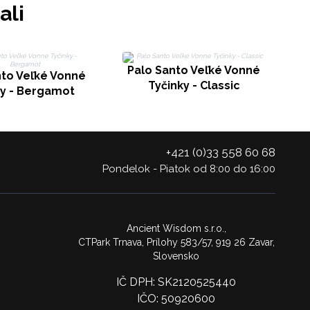
ali
P
Palo Santo Veľké Vonné
nto Veľké Vonné
Tyčinky - Classic
ky - Bergamot
+421 (0)33 558 60 68
Pondelok - Piatok od 8:00 do 16:00
Ancient Wisdom s.r.o.,
CTPark Trnava, Prílohy 583/57, 919 26 Zavar,
Slovensko
IČ DPH: SK2120525440
IČO: 50920600