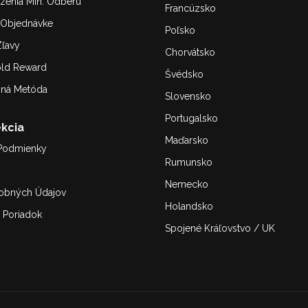
enia Min. Odberu
Francúzsko
. Objednávke
Poľsko
ľavy
Chorvátsko
old Reward
Švédsko
bná Metóda
Slovensko
Portugalsko
kcia
Maďarsko
Podmienky
Rumunsko
Nemecko
obných Údajov
Holandsko
 Poriadok
Spojené Kráľovstvo / UK