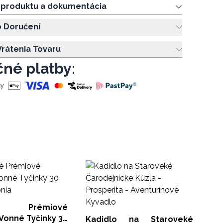
e produktu a dokumentácia
o Doručení
rátenia Tovaru
né platby:
R
Ti
ks
TSI
né Prémiové
Vonné Tyčinky 30
Kadidlo na Staroveké