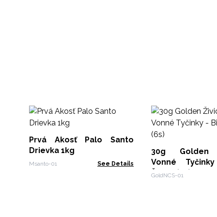
Prvá Akosť Palo Santo
Drievka 1kg
30g Golden 
Vonné Tyčinky
Msanto-01
See Details
Šalvia (6s)
GoldNCS-01