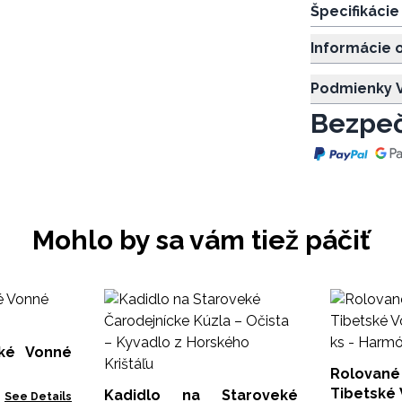
Špecifikáci
Informácie 
Podmienky V
Bezpeč
Mohlo by sa vám tiež páčiť
ľké Vonné
Rolova
Tibetské 
Kadidlo na Staroveké
See Details