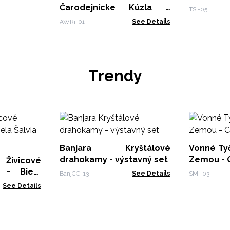
ks - Harm
Čarodejnícke Kúzla –
TSI-05
Očista – Kyvadlo z
AWRi-01
See Details
Horského Krištáľu
Trendy
Banjara Kryštálové
Vonné Tyčinky In
drahokamy - výstavný set
Zemou - C
Živicové
 - Biela
BanjCG-13
See Details
SMI-03
See Details