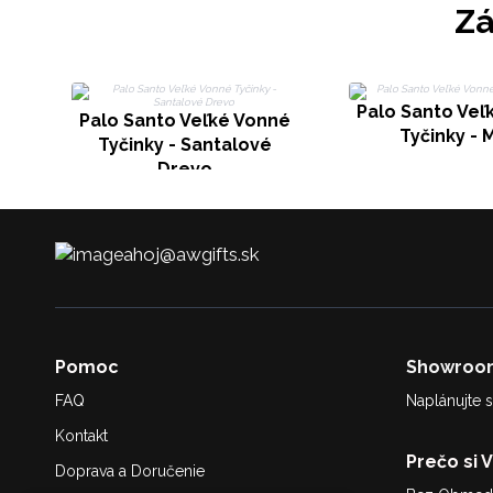
Zá
Palo Santo Veľ
Palo Santo Veľké Vonné
Tyčinky - 
Tyčinky - Santalové
Drevo
ahoj@awgifts.sk
Pomoc
Showroo
FAQ
Naplánujte s
Kontakt
Prečo si 
Doprava a Doručenie