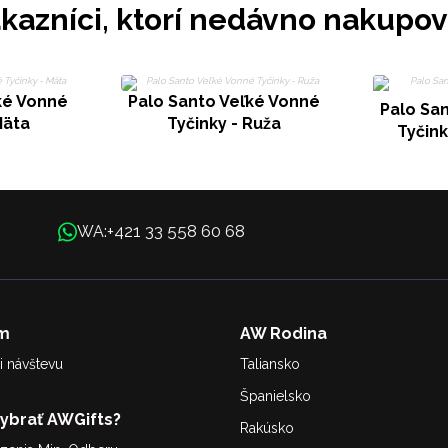
kazníci, ktorí nedávno nakupov
ké Vonné
Palo Santo Veľké Vonné
Palo Sa
Mäta
Tyčinky - Ruža
Tyčin
+421 33 558 60 68
WA:
m
AW Rodina
i návštevu
Taliansko
Španielsko
Vybrať AWGifts?
Rakúsko