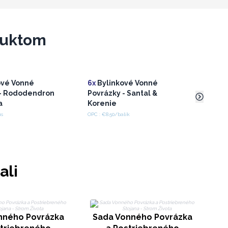
duktom
ové Vonné
6x
Bylinkové Vonné
2x
Ti
 - Rododendron
Povrázky - Santal &
Vonn
a
Korenie
- Bu
us
OPC : €8.50/balík
OPC : 
ali
nného Povrázka
Sada Vonného Povrázka
S