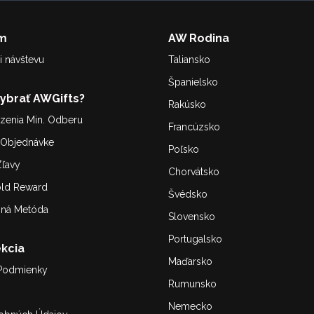
m
AW Rodina
i návštevu
Taliansko
Španielsko
Vybrať AWGifts?
Rakúsko
enia Min. Odberu
Francúzsko
. Objednávke
Poľsko
ľavy
Chorvátsko
old Reward
Švédsko
bná Metóda
Slovensko
Portugalsko
kcia
Maďarsko
Podmienky
Rumunsko
Nemecko