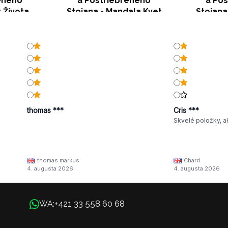
eného
a Postriebreného
a Po
t Života
Stojana - Mandala Kvet
Stojana
thomas ***
Cris ***
Skvelé položky, a
thomas markus
Chard
4. augusta 2026
4. augusta 2026
+421 33 558 60 68
WA: