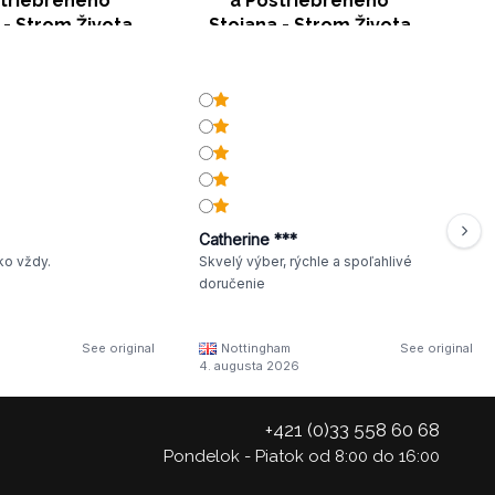
striebreného
a Postriebreného
 - Strom Života
Stojana - Strom Života
Catherine ***
ko vždy.
Skvelý výber, rýchle a spoľahlivé
doručenie
See original
Nottingham
See original
4. augusta 2026
+421 (0)33 558 60 68
Pondelok - Piatok od 8:00 do 16:00