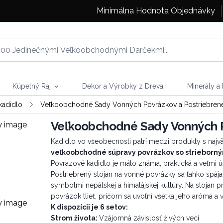
Minimálna Hodnota Objednávky
Kúpeľný Raj
Dekor a Výrobky z Dreva
Minerály a
kadidlo
Veľkoobchodné Sady Vonných Povrázkov a Postriebrené
Veľkoobchodné Sady Vonných P
Kadidlo vo všeobecnosti patrí medzi produkty s najv
veľkoobchodné súpravy povrázkov so strieborn
Povrazové kadidlo je málo známa, praktická a veľmi ú
Postriebrený stojan na vonné povrázky sa ľahko spáj
symbolmi nepálskej a himalájskej kultúry. Na stojan p
povrázok tlieť, pričom sa uvoľní všetka jeho aróma a 
K dispozícii je 6 setov:
Strom života:
Vzájomná závislosť živých vecí