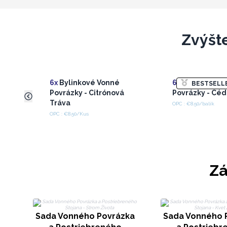
Zvýšt
6x
Bylinkové Vonné
6x
Bylinkové V
BESTSELL
Povrázky - Citrónová
Povrázky - Cé
Tráva
OPC : €8.50/balík
OPC : €8.50/Kus
Zá
Sada Vonného Povrázka
Sada Vonného 