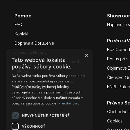
Pomoc
Showroo
FAQ
Naplánujte s
Kontakt
Prečo si 
Doprava a Doručenie
Bez Obmedz
Otváracie Hodiny
×
Táto webová lokalita
Bonus pri 1
Manufaktúra & Produkty bez Etikiet
používa súbory cookie.
Objemové Z
Katalóg
Naša webstránka používa súbory cookie na
Členstvo G
zlepšenie používateľskej skúsenosti.
Naše Služby
Používaním našej webovej lokality
BNPL Plato
vyjadrujete súhlas s používaním všetkých
Dropshipping EU
súborov cookie v súlade s našimi zásadami
Právna Se
používania súborov cookie.
Prečítať viac
AW Fulfilment Európa
Obchodné 
Služby Digitálneho Marketing
u
NEVYHNUTNE POTREBNÉ
Cookies
VÝKONNOSŤ