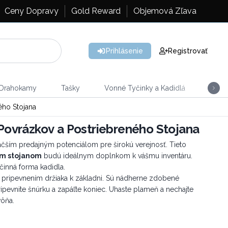
Ceny Dopravy
Gold Reward
Objemová Zľava
Prihlásenie
Registrovať
 Drahokamy
Tašky
Vonné Tyčinky a Kadidlá
Vône
ho Stojana
ovrázkov a Postriebreného Stojana
äčším predajným potenciálom pre širokú verejnosť. Tieto
ým stojanom
budú ideálnym doplnkom k vášmu inventáru.
činná forma kadidla.
a pripevnením držiaka k základni. Sú nádherne zdobené
ripevnite šnúrku a zapáľte koniec. Uhaste plameň a nechajte
vôňa.