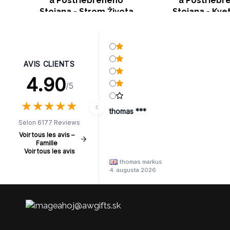
a Postriebreného
a Postriebr
Stojana - Strom Života
Stojana - Kve
AVIS CLIENTS
4.90
/5
★
★
★
★
★
★
★
★
★
★
thomas ***
Selon 6177 Reviews
Voir tous les avis –
Famille
Voir tous les avis
thomas markus
4. augusta 2026
ahoj@awgifts.sk