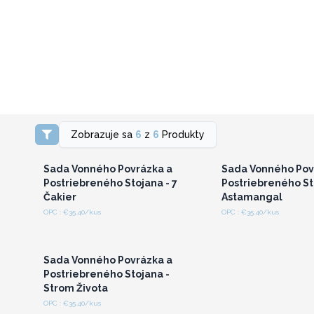
Prihláste sa alebo
Prihláste sa a
Zobrazuje sa
6
z
6
Produkty
zaregistrujte sa pre
zaregistrujte s
veľkoobchodné ceny
veľkoobchodné 
Sada Vonného Povrázka a
Sada Vonného Pov
Postriebreného Stojana - 7
Postriebreného St
Čakier
Astamangal
OPC : €35.40/kus
OPC : €35.40/kus
Prihláste sa alebo
zaregistrujte sa pre
veľkoobchodné ceny
Sada Vonného Povrázka a
Postriebreného Stojana -
Strom Života
OPC : €35.40/kus