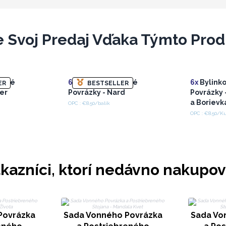
e Svoj Predaj Vďaka Týmto Pro
onné
6x
Bylinkové Vonné
6x
Bylink
ER
BESTSELLER
der
Povrázky - Nard
Povrázky
a Borievk
OPC : €8.50/balík
OPC : €8.50/K
kazníci, ktorí nedávno nakupov
Povrázka
Sada Vonného Povrázka
Sada Vo