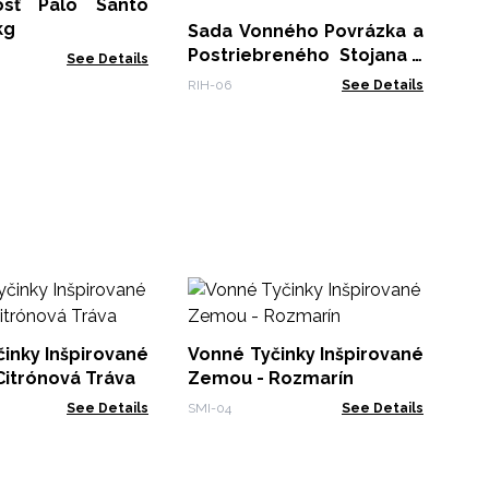
7 
o Santo
RIH
kg
Sada Vonného Povrázka a
Postriebreného Stojana -
See Details
Pancha Budha
RIH-06
See Details
Vo
Ze
špirované
Vonné Tyčinky Inšpirované
SMI
itrónová Tráva
Zemou - Rozmarín
See Details
SMI-04
See Details