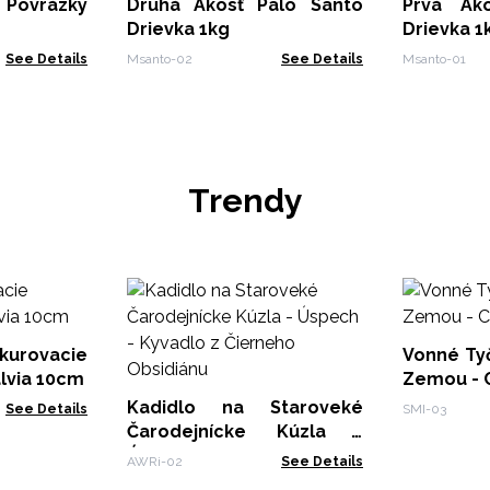
 Povrázky
Druhá Akosť Palo Santo
Prvá Akosť Pal
Drievka 1kg
Drievka 1
See Details
Msanto-02
See Details
Msanto-01
Trendy
rovacie
Vonné Tyčinky In
alvia 10cm
Zemou - C
Kadidlo na Staroveké
See Details
SMI-03
Čarodejnícke Kúzla -
Úspech - Kyvadlo z
AWRi-02
See Details
Čierneho Obsidiánu