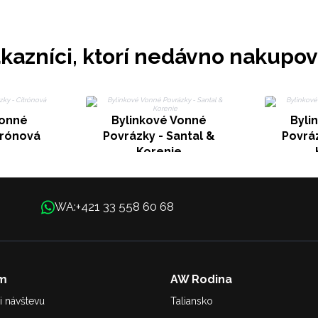
kazníci, ktorí nedávno nakupov
Vonné
Bylinkové Vonné
Byli
trónová
Povrázky - Santal &
Povráz
Korenie
+421 33 558 60 68
WA:
m
AW Rodina
i návštevu
Taliansko