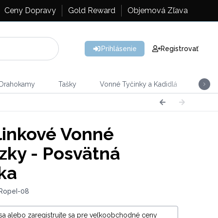
Ceny Dopravy
Gold Reward
Objemová Zľava
Prihlásenie
Registrovať
 Drahokamy
Tašky
Vonné Tyčinky a Kadidlá
Vône
inkové Vonné
zky - Posvätná
ka
 RopeI-08
 sa alebo zaregistrujte sa pre veľkoobchodné ceny