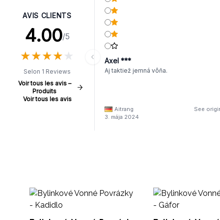
AVIS CLIENTS
4.00
/5
★
★
★
★
★
★
★
★
★
★
Axel ***
Aj taktiež jemná vôňa.
Selon 1 Reviews
Voir tous les avis –
Produits
Voir tous les avis
Aitrang
See origi
3. mája 2024