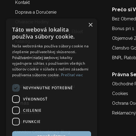
Kontakt
Prečo si 
Doprava a Doručenie
Bez Obmedz
Otváracie Hodiny
×
Táto webová lokalita
Bonus pri 1
Manufaktúra & Produkty bez Etikiet
používa súbory cookie.
Objemové Z
Katalóg
Naša webstránka používa súbory cookie na
Členstvo G
zlepšenie používateľskej skúsenosti.
Naše Služby
Používaním našej webovej lokality
BNPL Plato
vyjadrujete súhlas s používaním všetkých
Dropshipping EU
súborov cookie v súlade s našimi zásadami
Právna Se
používania súborov cookie.
Prečítať viac
AW Fulfilment Európa
Obchodné 
Služby Digitálneho Marketing
u
NEVYHNUTNE POTREBNÉ
Cookies
VÝKONNOSŤ
O nás
Ochrana Os
CIELENIE
Začiatok AW
Reklamačný
FUNKCIE
Efekt Fénixa
Davidov Cestovateľský Blog