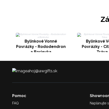
Zá
Bylinkové Vonné
Bylinkové 
Povrázky - Rododendron
Povrázky - Ci
a Borievka
Tráva
ahoj@awgifts.sk
Pomoc
Showroo
FAQ
Naplánujte s