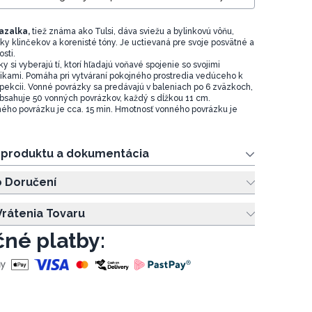
azalka,
tiež známa ako Tulsi, dáva sviežu a bylinkovú vôňu,
ky klinčekov a korenisté tóny. Je uctievaná pre svoje posvätné a
osti.
 si vyberajú tí, ktorí hľadajú voňavé spojenie so svojimi
kami. Pomáha pri vytváraní pokojného prostredia vedúceho k
spekcii. Vonné povrázky sa predávajú v baleniach po 6 zväzkoch,
bsahuje 50 vonných povrázkov, každý s dĺžkou 11 cm.
ého povrázku je cca. 15 min. Hmotnosť vonného povrázku je
e produktu a dokumentácia
o Doručení
rátenia Tovaru
né platby: