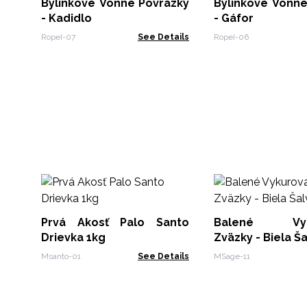
Bylinkové Vonné Povrázky
Bylinkové Vonné
- Kadidlo
- Gáfor
RopeI-07
See Details
RopeI-06
Prvá Akosť Palo Santo
Balené Vyku
Drievka 1kg
Zväzky - Biela Š
Msanto-01
See Details
MSage-11