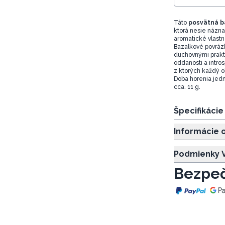
Táto
posvätná b
ktorá nesie názna
aromatické vlastn
Bazalkové povrázky
duchovnými prakti
oddanosti a intro
z ktorých každý o
Doba horenia jedn
cca. 11 g.
Špecifikáci
Informácie 
Podmienky V
Bezpeč