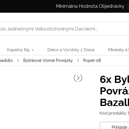
Minimálna Hodnota Objednávky
Kúpeľný Raj
Dekor a Výrobky z Dreva
Minerály a
kadidlo
Bylinkové Vonné Povrázky
RopeI-08
6x
Byl
Povrá
Bazal
Kód produktu:
Prihláste