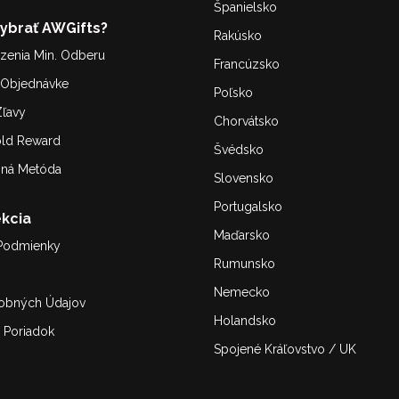
Španielsko
Vybrať AWGifts?
Rakúsko
enia Min. Odberu
Francúzsko
. Objednávke
Poľsko
ľavy
Chorvátsko
old Reward
Švédsko
bná Metóda
Slovensko
Portugalsko
kcia
Maďarsko
Podmienky
Rumunsko
Nemecko
obných Údajov
Holandsko
 Poriadok
Spojené Kráľovstvo / UK