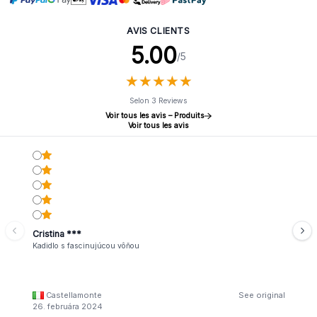
AVIS CLIENTS
5.00
/5
★
★
★
★
★
★
★
★
★
★
Selon 3 Reviews
Voir tous les avis – Produits
Voir tous les avis
Cristina ***
Kadidlo s fascinujúcou vôňou
Castellamonte
See original
26. februára 2024