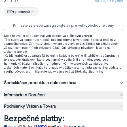
AISB-07
RRP : 3,60 € / kus
Pripomenúť mi
Prihláste sa alebo zaregistrujte sa pre veľkoobchodné ceny
Dodajte svojim ponukám nádych tajomstva s
čiernym drevom
.
Táto súprava kombinuje hlboké, tajomné tóny a je vyrobená z oleja a prášku z
agarového dreva. Zahrnutý stojan vylepšuje zmyslový zážitok a umožňuje vašim
zákazníkom naplniť ich priestory úžasnými vôňami a pôvabom. Ideálne na
získanie energie.
Každá krabička obsahuje 12 balení, v každom balení je 15 tehličiek s očarujúcim
terakotovým držiakom, ktorý bez námahy spája štýl s funkčnosťou. Ide o
harmonickú fúziu najlepších prírodných vôní vytvorených zo starostlivo
získaných materiálov. Každý aromatický pôžitok z tohto radu zachytáva podstatu
svojho pôvodu a prináša autentický zmyslový zážitok ako žiadny iný.
Špecifikácie produktu a dokumentácia
Informácie o Doručení
Podmienky Vrátenia Tovaru
Bezpečné platby: