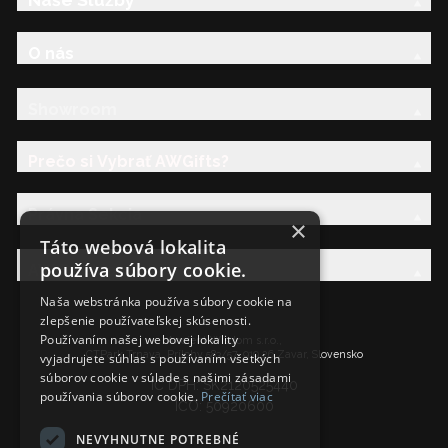
Naše Služby
O nás
Showroom
Prečo si Vybrať AWGifts?
Právna Sekcia
×
Táto webová lokalita
používa súbory cookie.
AW Rodina
Naša webstránka používa súbory cookie na
zlepšenie používateľskej skúsenosti.
Používaním našej webovej lokality
Ancient Wisdom s.r.o.,
CTPark Trnava, Prílohy 583/57, 919 26 Zavar, Slovensko
vyjadrujete súhlas s používaním všetkých
súborov cookie v súlade s našimi zásadami
IČ DPH: SK2120525440
používania súborov cookie.
Prečítať viac
IČO: 50920600
NEVYHNUTNE POTREBNÉ