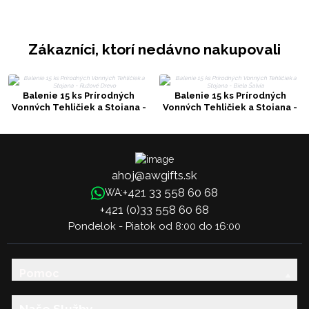
Zákazníci, ktorí nedávno nakupovali
Balenie 15 ks Prírodných
Balenie 15 ks Prírodných
Vonných Tehličiek a Stojana -
Vonných Tehličiek a Stojana -
Ružové Drevo
Biela Šalvia
ahoj@awgifts.sk
+421 33 558 60 68
WA:
+421 (0)33 558 60 68
Pondelok - Piatok od 8:00 do 16:00
Pomoc