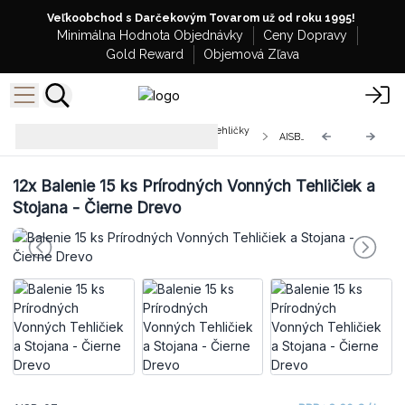
Veľkoobchod s Darčekovým Tovarom už od roku 1995!
Minimálna Hodnota Objednávky
Ceny Dopravy
Gold Reward
Objemová Zľava
Veľkoobchodné Prírodné Vonné Tehličky
AISB-07
so Stojanom
12x
Balenie 15 ks Prírodných Vonných Tehličiek a
Stojana - Čierne Drevo