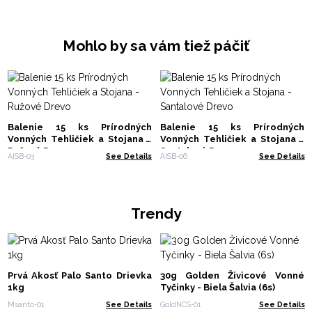
Mohlo by sa vám tiež páčiť
Balenie 15 ks Prírodných
Balenie 15 ks Prírodných
Vonných Tehličiek a Stojana -
Vonných Tehličiek a Stojana -
Ružové Drevo
Santalové Drevo
AISB-03
See Details
AISB-06
See Details
Trendy
Prvá Akosť Palo Santo Drievka
30g Golden Živicové Vonné
1kg
Tyčinky - Biela Šalvia (6s)
Msanto-01
See Details
GoldNCS-01
See Details