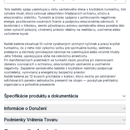
Toto kadidlo spája uzemňujúcu vôňu santalového dreva s kryštálom turmalínu, čím
vytvára rituál, ktorý oslovuje zákazníkov hľadajúcich ochranu, očistu a
emocionálnu stabilitu. Turmalín je široko spájaný s pohlcovaním negatívnej
energie, posilňovaním osobných hraníc a podporou emocionálnej odolnosti. V
kombinácii s hlbokou, zemito pôsobiacou arómou santalového dreva pomáha táto
zmes vytvoriť pokojný, chránený priestor ideálny na meditáciu, uvoľnenie alebo
vyčistenie mysle.
Každé balenie obsahuje 10 ručne vyrábaných vonných tyčiniek a pravý kryštál
turmalínu, čo z neho robí výbornú voľbu pre spirituálne butiky, wellness
predajcov a obchody ponúkajúce nástroje na uzemňujúce alebo očistné rituály.
Jeho hlboká, upokojujúca vôňa má celoročnú atraktivitu.
Pri manifestačných praktikách sa turmalín často používa pri stanovovaní
zámerov súvisiacich s ochranou, emocionálnym ukotvením a uvoľnením
negativity. Zapálenie santalového kadidla s kryštálom nablízku podporuje
sústredený, vyrovnaný a energeticky bezpečný priestor.
Každé balenie po 12 kusoch prichádza v krabici, ktorú možno po odstránení
odtrhávacích panelov jednoducho premeniť na stojan — poskytuje prehľadnú
organizáciu a pohodlné prezeranie.
Špecifikácie produktu a dokumentácia
Informácie o Doručení
Podmienky Vrátenia Tovaru