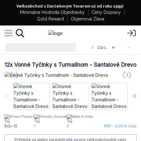
Veľkoobchod s Darčekovým Tovarom už od roku 1995!
Minimálna Hodnota Objednávky
Ceny Dopravy
Gold Reward
Objemová Zľava
Veľkoobchodné Vonné Tyčinky s
CGi-10
Krištáľmi
12x
Vonné Tyčinky s Turmalínom - Santalové Drevo
Artisan Product
Ethically Sourced
Made In India
CGi-10
RRP : 3,00 € / kus
Prihláste sa alebo zaregistrujte sa pre veľkoobchodné ceny