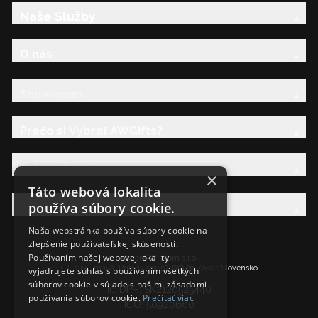
Naše Služby
O nás
Showroom
Prečo si Vybrať AWGifts?
Právna Sekcia
×
Táto webová lokalita
používa súbory cookie.
AW Rodina
Naša webstránka používa súbory cookie na
zlepšenie používateľskej skúsenosti.
Používaním našej webovej lokality
Ancient Wisdom s.r.o.,
CTPark Trnava, Prílohy 583/57, 919 26 Zavar, Slovensko
vyjadrujete súhlas s používaním všetkých
súborov cookie v súlade s našimi zásadami
IČ DPH: SK2120525440
používania súborov cookie.
Prečítať viac
IČO: 50920600