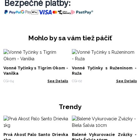
Bezpečné platby:
Mohlo by sa vám tiež páčiť
Vonné Tyčinky s Tigrím Okom -
Vonné Tyčinky s Ruženínom -
Vanilka
Ruža
CGi-04
See Details
CGi-02
See Details
Trendy
Prvá Akosť Palo Santo Drievka
Balené Vykurovacie Zväzky -
1kg
Biela Šalvia 10cm