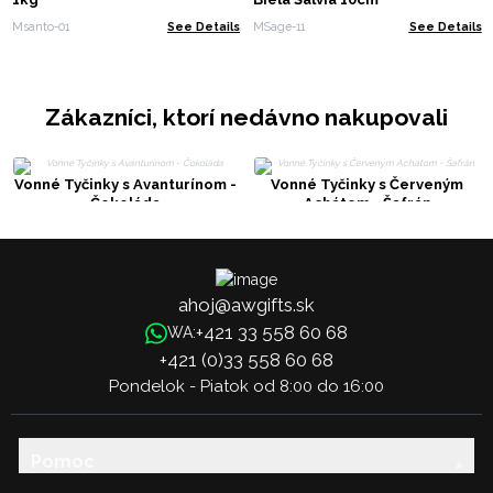
Msanto-01
See Details
MSage-11
See Details
Zákazníci, ktorí nedávno nakupovali
Vonné Tyčinky s Avanturínom -
Vonné Tyčinky s Červeným
Čokoláda
Achátom - Šafrán
ahoj@awgifts.sk
+421 33 558 60 68
WA:
+421 (0)33 558 60 68
Pondelok - Piatok od 8:00 do 16:00
Pomoc