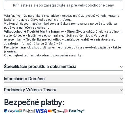
Prihláste sa alebo zaregistrujte sa pre veľkoobchodné ceny
Veľa ľudí verí, že náramky z medi alebo mosadze majú zdravotné výhody, vrátane
lepšej cirkulácie a úľavy od bolesti s artritídou..
V dávnych časoch meď symbolizovala lásku a rovnováhu a po celé storočia sa
používala na liečenie a ochranu.
Veľkoobchodné Tibetské Mantra Náramky - Strom Života
udržujú telo v stabilnom
stave, čo vedie k lepším výsledkom pri meditácii a cvičení jogy. Vyrobené
remeselníkmi v Nepále. Balené jednotlivo v darčekovej krabičke a niektoré z nich
obsahujú informačnú kartu (čísla 5 - 8).
Pretože je náramok z kovu, dá sa jemne prispôsobiť na akékoľvek zápästie - takže
je unisex.
Objednajte ešte dnes tieto zdraviu prospešné náramky.
Špecifikácie produktu a dokumentácia
Informácie o Doručení
Podmienky Vrátenia Tovaru
Bezpečné platby: