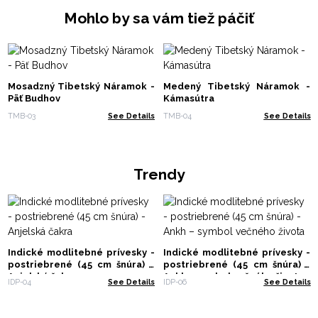
Mohlo by sa vám tiež páčiť
Mosadzný Tibetský Náramok -
Medený Tibetský Náramok -
Päť Budhov
Kámasútra
TMB-03
See Details
TMB-04
See Details
Trendy
Indické modlitebné prívesky -
Indické modlitebné prívesky -
postriebrené (45 cm šnúra) -
postriebrené (45 cm šnúra) -
Anjelská čakra
Ankh – symbol večného života
IDP-04
See Details
IDP-06
See Details