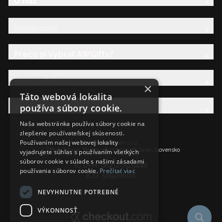
O nás
Showroom
Prečo si Vybrať AWGifts?
Právna Sekcia
×
Táto webová lokalita
používa súbory cookie.
AW Rodina
Naša webstránka používa súbory cookie na
zlepšenie používateľskej skúsenosti.
Používaním našej webovej lokality
Ancient Wisdom s.r.o.,
CTPark Trnava, Prílohy 583/57, 919 26 Zavar, Slovensko
vyjadrujete súhlas s používaním všetkých
súborov cookie v súlade s našimi zásadami
IČ DPH: SK2120525440
používania súborov cookie.
Prečítať viac
IČO: 50920600
NEVYHNUTNE POTREBNÉ
VÝKONNOSŤ