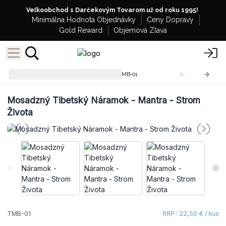
Veľkoobchod s Darčekovým Tovarom už od roku 1995!
Minimálna Hodnota Objednávky
Ceny Dopravy
Gold Reward
Objemová Zľava
Tibetské Mantra Náramky
TMB-01
Mosadzný Tibetský Náramok - Mantra - Strom
Života
TMB-01
RRP : 22,50 € / kus