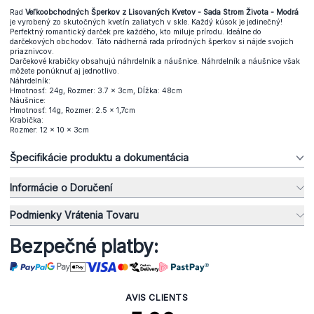
Rad
Veľkoobchodných Šperkov z Lisovaných Kvetov - Sada Strom Života - Modrá
je vyrobený zo skutočných kvetín zaliatych v skle. Každý kúsok je jedinečný!
Perfektný romantický darček pre každého, kto miluje prírodu. Ideálne do
darčekových obchodov. Táto nádherná rada prírodných šperkov si nájde svojich
priaznivcov.
Darčekové krabičky obsahujú náhrdelník a náušnice. Náhrdelník a náušnice však
môžete ponúknuť aj jednotlivo.
Náhrdelník:
Hmotnosť: 24g, Rozmer: 3.7 x 3cm, Dĺžka: 48cm
Náušnice:
Hmotnosť: 14g, Rozmer: 2.5 x 1,7cm
Krabička:
Rozmer: 12 x 10 x 3cm
Špecifikácie produktu a dokumentácia
Informácie o Doručení
Podmienky Vrátenia Tovaru
Bezpečné platby:
AVIS CLIENTS