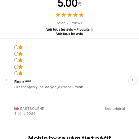
5.00
/5
★
★
★
★
★
★
★
★
★
★
Selon 2 Reviews
Voir tous les avis – Produits
Voir tous les avis
Rose ***
Úžasné šperky, na ktorých je krásne umenie
EASTBOURNE
See original
3. júna 2020
Mohlo by sa vám tiež páčiť