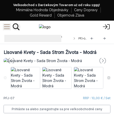
Veľkoobchod s Darčekovým Tovarom už od roku 1995!
Minimálna Hodnota Objednávky
Ceny Dopravy
Gold Reward
Objemová Zľava
Šperky zo Skutočných Lisovaných
PFJ-07
Kvetov
Lisované Kvety - Sada Strom Života - Modrá
PFJ-07
RRP : 10,00 € / Set
Prihláste sa alebo zaregistrujte sa pre veľkoobchodné ceny