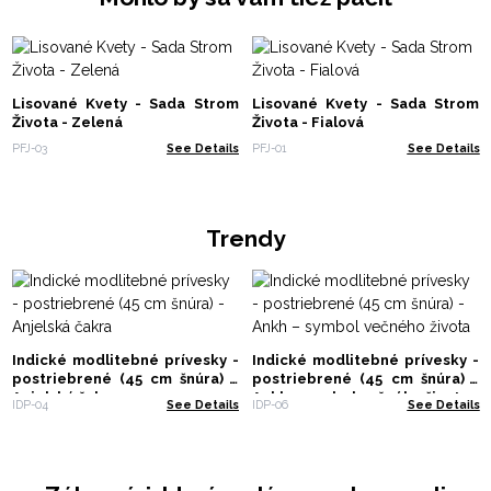
Lisované Kvety - Sada Strom
Lisované Kvety - Sada Strom
Života - Zelená
Života - Fialová
PFJ-03
See Details
PFJ-01
See Details
Trendy
Indické modlitebné prívesky -
Indické modlitebné prívesky -
postriebrené (45 cm šnúra) -
postriebrené (45 cm šnúra) -
Anjelská čakra
Ankh – symbol večného života
IDP-04
See Details
IDP-06
See Details