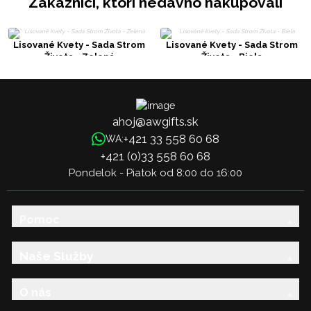
Zákazníci, ktorí nedávno nakupovali
Lisované Kvety - Sada Strom
Lisované Kvety - Sada Strom
Života - Zelená
Života - Biela
ahoj@awgifts.sk
+421 33 558 60 68
WA:
+421 (0)33 558 60 68
Pondelok - Piatok od 8:00 do 16:00
Pomoc
Naše Služby
O nás