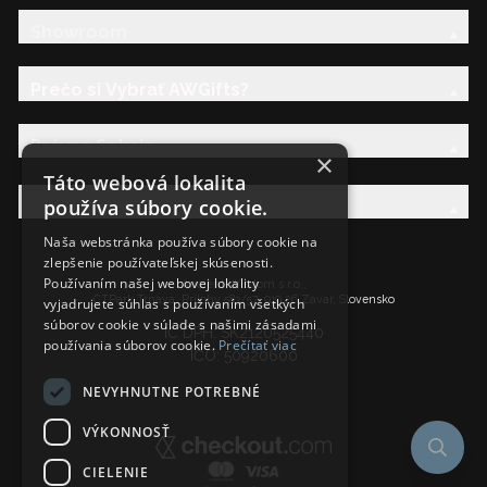
Showroom
Prečo si Vybrať AWGifts?
Právna Sekcia
×
Táto webová lokalita
používa súbory cookie.
AW Rodina
Naša webstránka používa súbory cookie na
zlepšenie používateľskej skúsenosti.
Používaním našej webovej lokality
Ancient Wisdom s.r.o.,
CTPark Trnava, Prílohy 583/57, 919 26 Zavar, Slovensko
vyjadrujete súhlas s používaním všetkých
súborov cookie v súlade s našimi zásadami
IČ DPH: SK2120525440
používania súborov cookie.
Prečítať viac
IČO: 50920600
NEVYHNUTNE POTREBNÉ
VÝKONNOSŤ
CIELENIE