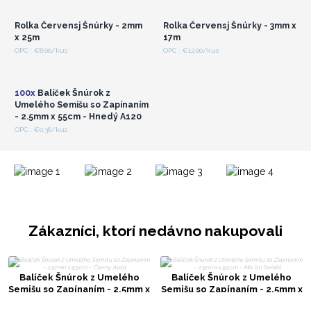
veľkoobchodné ceny
veľkoobchodné ceny
Rolka Červensj Šnúrky - 2mm
Rolka Červensj Šnúrky - 3mm x
x 25m
17m
Prihláste sa alebo
OPC : €8.00/kus
OPC : €12.00/kus
zaregistrujte sa pre
veľkoobchodné ceny
100x
Balíček Šnúrok z
Umelého Semišu so Zapínaním
- 2.5mm x 55cm - Hnedý A120
OPC : €0.36/kus
Zákazníci, ktorí nedávno nakupovali
Balíček Šnúrok z Umelého
Balíček Šnúrok z Umelého
Semišu so Zapínaním - 2.5mm x
Semišu so Zapínaním - 2.5mm x
55cm - Čierny A001
55cm - Mix (10 farieb)