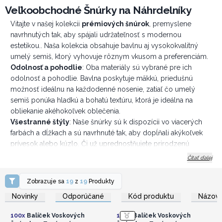
Veľkoobchodné Šnúrky na Náhrdelníky
Vitajte v našej kolekcii
prémiových šnúrok
, premyslene
navrhnutých tak, aby spájali udržateľnosť s modernou
estetikou.. Naša kolekcia obsahuje bavlnu aj vysokokvalitný
umelý semiš, ktorý vyhovuje rôznym vkusom a preferenciám.
Odolnosť a pohodlie
: Oba materiály sú vybrané pre ich
odolnosť a pohodlie. Bavlna poskytuje mäkkú, priedušnú
možnosť ideálnu na každodenné nosenie, zatiaľ čo umelý
semiš ponúka hladkú a bohatú textúru, ktorá je ideálna na
obliekanie akéhokoľvek oblečenia.
Všestranné štýly
: Naše šnúrky sú k dispozícii vo viacerých
farbách a dĺžkach a sú navrhnuté tak, aby dopĺňali akýkoľvek
prívesok alebo kúzlo. Či už uprednostňujete prirodzenú
eleganciu bavlny alebo sofistikovaný nádych umelého semišu,
Čítať ďalej
nájdete perfektnú kombináciu.
Skombinujte a zlaďte naše šnúrky s vašimi obľúbenými
Zobrazuje sa
19
z
19
Produkty
Prihláste sa alebo
Prihláste sa alebo
príveskami pre personalizovaný vzhľad. Niektoré druhy šnúrok
zaregistrujte sa pre
zaregistrujte sa pre
Novinky
Odporúčané
Kód produktu
Názov 
veľkoobchodné ceny
veľkoobchodné ceny
majú pevnú, ľahko použiteľnú sponu, ktorá zaisťuje, že vaše
príslušenstvo je bezpečí a ľahko vymeniteľné.
100x
Balíček Voskových
100x
Balíček Voskových
Či už hľadáte niečo živé, čo vynikne, alebo jemný odtieň, ktorý