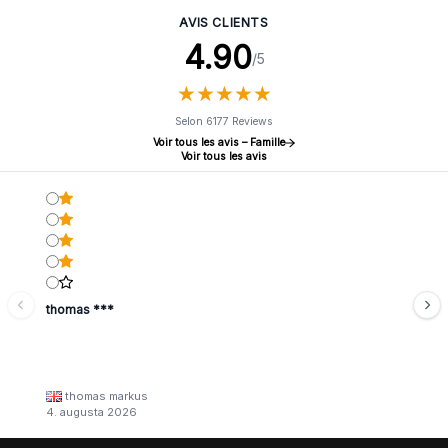
AVIS CLIENTS
4.90
/5
★
★
★
★
★
★
★
★
★
★
Selon 6177 Reviews
Voir tous les avis – Famille
Voir tous les avis
thomas ***
thomas markus
4. augusta 2026