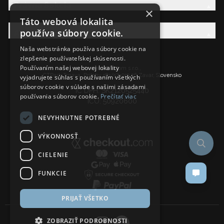
Právna Sekcia
×
Táto webová lokalita
používa súbory cookie.
AW Rodina
Naša webstránka používa súbory cookie na
zlepšenie používateľskej skúsenosti.
Používaním našej webovej lokality
Ancient Wisdom s.r.o.,
CTPark Trnava, Prílohy 583/57, 919 26 Zavar, Slovensko
vyjadrujete súhlas s používaním všetkých
súborov cookie v súlade s našimi zásadami
IČ DPH: SK2120525440
používania súborov cookie.
Prečítať viac
IČO: 50920600
NEVYHNUTNE POTREBNÉ
VÝKONNOSŤ
CIELENIE
FUNKCIE
PRIJAŤ VŠETKO
ZOBRAZIŤ PODROBNOSTI