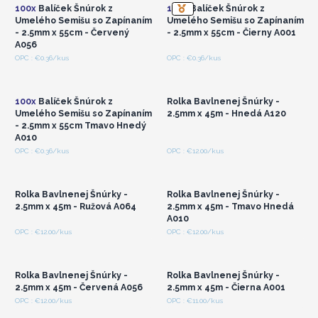
100x
Balíček Šnúrok z
100x
Balíček Šnúrok z
Umelého Semišu so Zapínaním
Umelého Semišu so Zapínaním
- 2.5mm x 55cm - Červený
- 2.5mm x 55cm - Čierny A001
A056
Prihláste sa alebo
Prihláste sa alebo
OPC : €0.36/kus
OPC : €0.36/kus
zaregistrujte sa pre
zaregistrujte sa pre
veľkoobchodné ceny
veľkoobchodné ceny
100x
Balíček Šnúrok z
Rolka Bavlnenej Šnúrky -
Umelého Semišu so Zapínaním
2.5mm x 45m - Hnedá A120
- 2.5mm x 55cm Tmavo Hnedý
A010
Prihláste sa alebo
Prihláste sa alebo
OPC : €0.36/kus
OPC : €12.00/kus
zaregistrujte sa pre
zaregistrujte sa pre
veľkoobchodné ceny
veľkoobchodné ceny
Rolka Bavlnenej Šnúrky -
Rolka Bavlnenej Šnúrky -
2.5mm x 45m - Ružová A064
2.5mm x 45m - Tmavo Hnedá
A010
Prihláste sa alebo
Prihláste sa alebo
OPC : €12.00/kus
OPC : €12.00/kus
zaregistrujte sa pre
zaregistrujte sa pre
veľkoobchodné ceny
veľkoobchodné ceny
Rolka Bavlnenej Šnúrky -
Rolka Bavlnenej Šnúrky -
2.5mm x 45m - Červená A056
2.5mm x 45m - Čierna A001
Prihláste sa alebo
Prihláste sa alebo
OPC : €12.00/kus
OPC : €11.00/kus
zaregistrujte sa pre
zaregistrujte sa pre