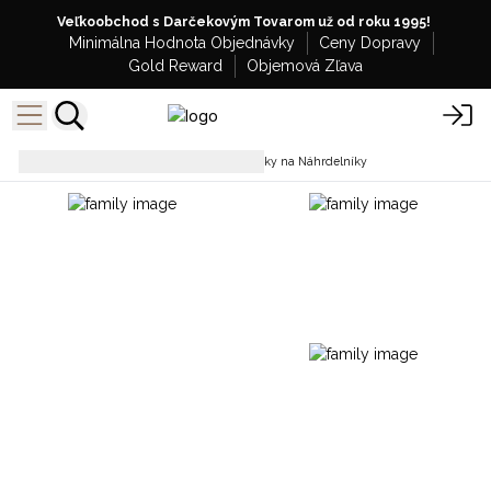
Veľkoobchod s Darčekovým Tovarom už od roku 1995!
Minimálna Hodnota Objednávky
Ceny Dopravy
Gold Reward
Objemová Zľava
Šperky
Veľkoobchodné Šnúrky na Náhrdelníky