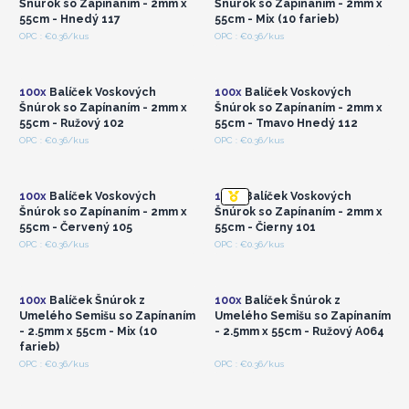
Šnúrok so Zapínaním - 2mm x
Šnúrok so Zapínaním - 2mm x
by splynul, máme pre vás perfektnú šnúrku.
55cm - Hnedý 117
55cm - Mix (10 farieb)
Prihláste sa alebo
Prihláste sa alebo
OPC : €0.36/kus
OPC : €0.36/kus
zaregistrujte sa pre
zaregistrujte sa pre
veľkoobchodné ceny
veľkoobchodné ceny
100x
Balíček Voskových
100x
Balíček Voskových
Šnúrok so Zapínaním - 2mm x
Šnúrok so Zapínaním - 2mm x
55cm - Ružový 102
55cm - Tmavo Hnedý 112
Prihláste sa alebo
Prihláste sa alebo
OPC : €0.36/kus
OPC : €0.36/kus
zaregistrujte sa pre
zaregistrujte sa pre
veľkoobchodné ceny
veľkoobchodné ceny
100x
Balíček Voskových
100x
Balíček Voskových
Šnúrok so Zapínaním - 2mm x
Šnúrok so Zapínaním - 2mm x
55cm - Červený 105
55cm - Čierny 101
Prihláste sa alebo
Prihláste sa alebo
OPC : €0.36/kus
OPC : €0.36/kus
zaregistrujte sa pre
zaregistrujte sa pre
veľkoobchodné ceny
veľkoobchodné ceny
100x
Balíček Šnúrok z
100x
Balíček Šnúrok z
Umelého Semišu so Zapínaním
Umelého Semišu so Zapínaním
- 2.5mm x 55cm - Mix (10
- 2.5mm x 55cm - Ružový A064
farieb)
Prihláste sa alebo
Prihláste sa alebo
OPC : €0.36/kus
OPC : €0.36/kus
zaregistrujte sa pre
zaregistrujte sa pre
veľkoobchodné ceny
veľkoobchodné ceny