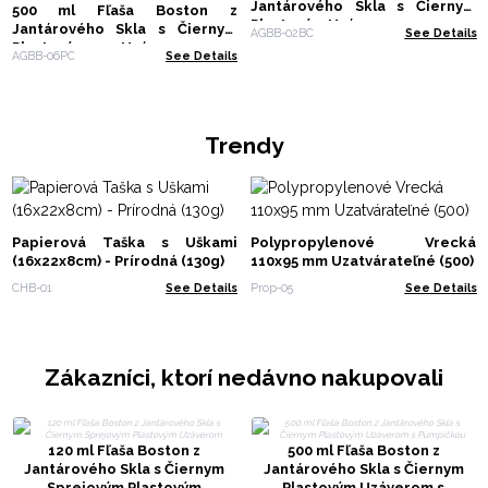
Jantárového Skla s Čiernym
500 ml Fľaša Boston z
Plastovým Uzáverom
Jantárového Skla s Čiernym
AGBB-02BC
See Details
Plastovým Uzáverom s
AGBB-06PC
See Details
Pumpičkou
Trendy
Papierová Taška s Uškami
Polypropylenové Vrecká
(16x22x8cm) - Prírodná (130g)
110x95 mm Uzatvárateľné (500)
CHB-01
See Details
Prop-05
See Details
Zákazníci, ktorí nedávno nakupovali
120 ml Fľaša Boston z
500 ml Fľaša Boston z
Jantárového Skla s Čiernym
Jantárového Skla s Čiernym
Sprejovým Plastovým
Plastovým Uzáverom s