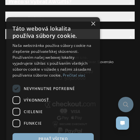
Prečo si Vybrať AWGifts?
Právna Sekcia
×
Táto webová lokalita
používa súbory cookie.
AW Rodina
Naša webstránka používa súbory cookie na
zlepšenie používateľskej skúsenosti.
Používaním našej webovej lokality
Ancient Wisdom s.r.o.,
CTPark Trnava, Prílohy 583/57, 919 26 Zavar, Slovensko
vyjadrujete súhlas s používaním všetkých
súborov cookie v súlade s našimi zásadami
IČ DPH: SK2120525440
používania súborov cookie.
Prečítať viac
IČO: 50920600
NEVYHNUTNE POTREBNÉ
VÝKONNOSŤ
CIELENIE
FUNKCIE
PRIJAŤ VŠETKO