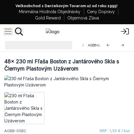
Veľkoobchod s Darčekovým Tovarom už od roku 1995!
Minimálna Hodnota Objednávky
Ceny Dopravy
Gold Reward
Objemová Zľava
Veľkoobchodné Boston Fľaše z
AGBB-05BC
Jantárového Skla
48x
230 ml Fľaša Boston z Jantárového Skla s
Čiernym Plastovým Uzáverom
AGBB-05BC
RRP : 1,55 € / kus