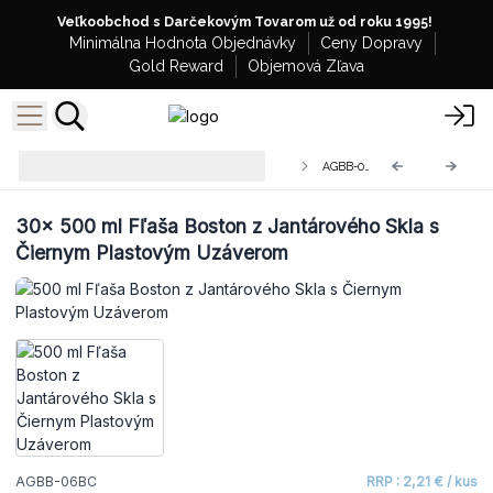
Veľkoobchod s Darčekovým Tovarom už od roku 1995!
Minimálna Hodnota Objednávky
Ceny Dopravy
Gold Reward
Objemová Zľava
Veľkoobchodné Boston Fľaše z
AGBB-06BC
Jantárového Skla
30x
500 ml Fľaša Boston z Jantárového Skla s
Čiernym Plastovým Uzáverom
AGBB-06BC
RRP : 2,21 € / kus