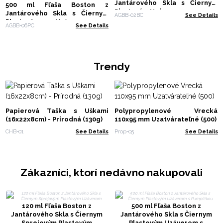
Jantárového Skla s Čiernym
500 ml Fľaša Boston z
Plastovým Uzáverom
Jantárového Skla s Čiernym
AGBB-02BC
See Details
Plastovým Uzáverom s
AGBB-06PC
See Details
Pumpičkou
Trendy
Papierová Taška s Uškami
Polypropylenové Vrecká
(16x22x8cm) - Prírodná (130g)
110x95 mm Uzatvárateľné (500)
CHB-01
See Details
Prop-05
See Details
Zákazníci, ktorí nedávno nakupovali
120 ml Fľaša Boston z
500 ml Fľaša Boston z
Jantárového Skla s Čiernym
Jantárového Skla s Čiernym
Sprejovým Plastovým
Plastovým Uzáverom s