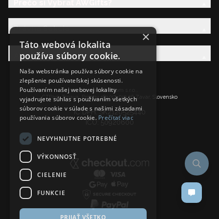
Prečo si Vybrať AWGifts?
Právna Sekcia
×
Táto webová lokalita
používa súbory cookie.
AW Rodina
Naša webstránka používa súbory cookie na
zlepšenie používateľskej skúsenosti.
Používaním našej webovej lokality
Ancient Wisdom s.r.o.,
CTPark Trnava, Prílohy 583/57, 919 26 Zavar, Slovensko
vyjadrujete súhlas s používaním všetkých
súborov cookie v súlade s našimi zásadami
IČ DPH: SK2120525440
používania súborov cookie.
Prečítať viac
IČO: 50920600
NEVYHNUTNE POTREBNÉ
VÝKONNOSŤ
CIELENIE
FUNKCIE
PRIJAŤ VŠETKO