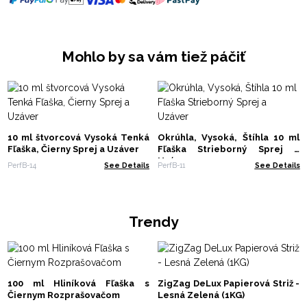
Mohlo by sa vám tiež páčiť
10 ml štvorcová Vysoká Tenká
Okrúhla, Vysoká, Štíhla 10 ml
Fľaška, Čierny Sprej a Uzáver
Fľaška Strieborný Sprej a
Uzáver
PerfB-14
See Details
PerfB-11
See Details
Trendy
100 ml Hliníková Fľaška s
ZigZag DeLux Papierová Striž -
Čiernym Rozprašovačom
Lesná Zelená (1KG)