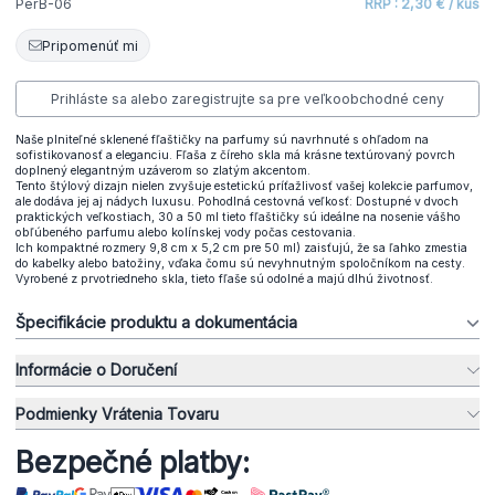
PerB-06
RRP : 2,30 € / kus
Pripomenúť mi
Prihláste sa alebo zaregistrujte sa pre veľkoobchodné ceny
Naše plniteľné sklenené fľaštičky na parfumy sú navrhnuté s ohľadom na
sofistikovanosť a eleganciu. Fľaša z číreho skla má krásne textúrovaný povrch
doplnený elegantným uzáverom so zlatým akcentom.
Tento štýlový dizajn nielen zvyšuje estetickú príťažlivosť vašej kolekcie parfumov,
ale dodáva jej aj nádych luxusu. Pohodlná cestovná veľkosť: Dostupné v dvoch
praktických veľkostiach, 30 a 50 ml tieto fľaštičky sú ideálne na nosenie vášho
obľúbeného parfumu alebo kolínskej vody počas cestovania.
Ich kompaktné rozmery 9,8 cm x 5,2 cm pre 50 ml) zaisťujú, že sa ľahko zmestia
do kabelky alebo batožiny, vďaka čomu sú nevyhnutným spoločníkom na cesty.
Vyrobené z prvotriedneho skla, tieto fľaše sú odolné a majú dlhú životnosť.
Špecifikácie produktu a dokumentácia
Informácie o Doručení
Podmienky Vrátenia Tovaru
Bezpečné platby: