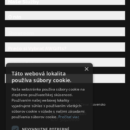
Naše Služby
O nás
Showroom
Prečo si Vybrať AWGifts?
Právna Sekcia
×
Táto webová lokalita
používa súbory cookie.
AW Rodina
Naša webstránka používa súbory cookie na
zlepšenie používateľskej skúsenosti.
Používaním našej webovej lokality
Ancient Wisdom s.r.o.,
CTPark Trnava, Prílohy 583/57, 919 26 Zavar, Slovensko
vyjadrujete súhlas s používaním všetkých
súborov cookie v súlade s našimi zásadami
IČ DPH: SK2120525440
používania súborov cookie.
Prečítať viac
IČO: 50920600
NEVYHNUTNE POTREBNÉ