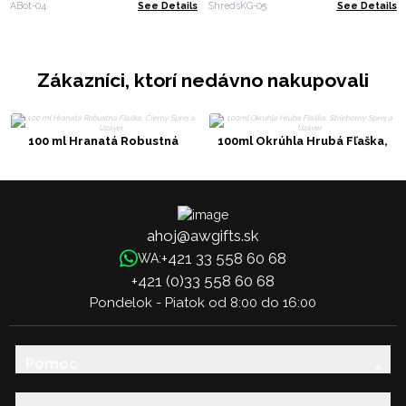
ABot-04
See Details
ShredsKG-05
See Details
Zákazníci, ktorí nedávno nakupovali
100 ml Hranatá Robustná
100ml Okrúhla Hrubá Fľaška,
Fľaška, Čierny Sprej a Uzáver
Strieborný Sprej a Uzáver
ahoj@awgifts.sk
+421 33 558 60 68
WA:
+421 (0)33 558 60 68
Pondelok - Piatok od 8:00 do 16:00
Pomoc