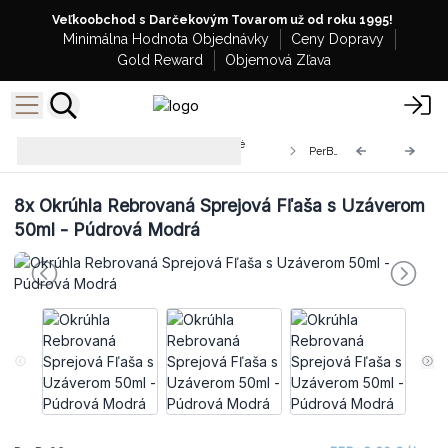
Veľkoobchod s Darčekovým Tovarom už od roku 1995!
Minimálna Hodnota Objednávky
Ceny Dopravy
Gold Reward
Objemová Zľava
Veľkoobchodné Sprejové Sklenené
PerB-06
Fľašky na Parfumy
8x
Okrúhla Rebrovaná Sprejová Fľaša s Uzáverom
50ml - Púdrová Modrá