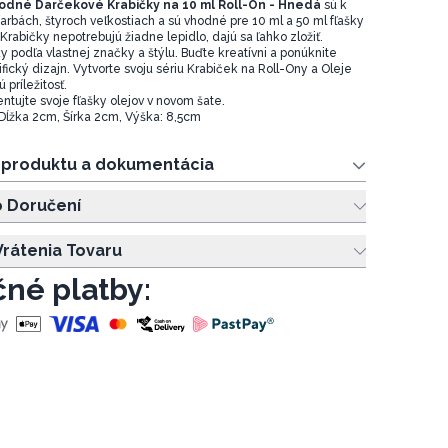
odné Darčekové Krabičky na 10 ml Roll-On - Hnedá
sú k
 farbách, štyroch veľkostiach a sú vhodné pre 10 ml a 50 ml fľašky
 Krabičky nepotrebujú žiadne lepidlo, dajú sa ľahko zložiť.
y podľa vlastnej značky a štýlu. Buďte kreatívni a ponúknite
ický dizajn. Vytvorte svoju sériu Krabiček na Roll-Ony a Oleje
 príležitosť.
ntujte svoje fľašky olejov v novom šate.
 Dĺžka 2cm, Šírka 2cm, Výška: 8,5cm
e produktu a dokumentácia
o Doručení
rátenia Tovaru
né platby: