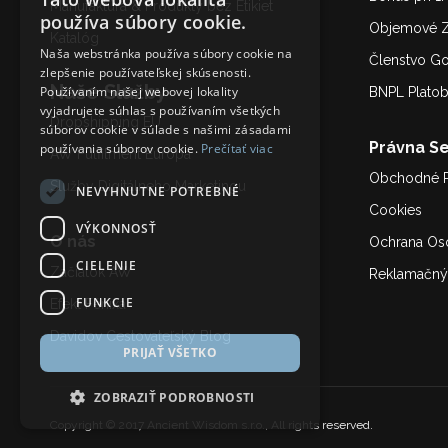
Manufaktúra & Produkty bez Etikiet
používa súbory cookie.
Objemové Z
Katalóg
Naša webstránka používa súbory cookie na
Členstvo G
zlepšenie používateľskej skúsenosti.
Naše Služby
Používaním našej webovej lokality
BNPL Plato
vyjadrujete súhlas s používaním všetkých
Dropshipping EU
súborov cookie v súlade s našimi zásadami
Právna Se
používania súborov cookie.
Prečítať viac
AW Fulfilment Európa
Obchodné 
Služby Digitálneho Marketing
u
NEVYHNUTNE POTREBNÉ
Cookies
VÝKONNOSŤ
O nás
Ochrana Os
CIELENIE
Začiatok AW
Reklamačný
FUNKCIE
Efekt Fénixa
Davidov Cestovateľský Blog
PRIJAŤ VŠETKO
ZOBRAZIŤ PODROBNOSTI
Copyright © 2017 Ancient Wisdom s.r.o., All rights reserved.