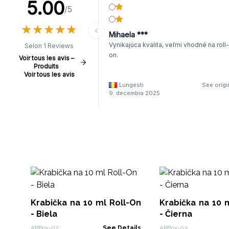
5.00
/5
★
★
★
★
★
★
★
★
★
★
Mihaela ***
Vynikajúca kvalita, veľmi vhodné na roll-
Selon 1 Reviews
on.
Voir tous les avis –
Produits
Voir tous les avis
Lungesti
See origi
9. decembra 2025
Krabička na 10 ml Roll-On
Krabička na 10 
- Biela
- Čierna
APBox-02
See Details
APBox-03