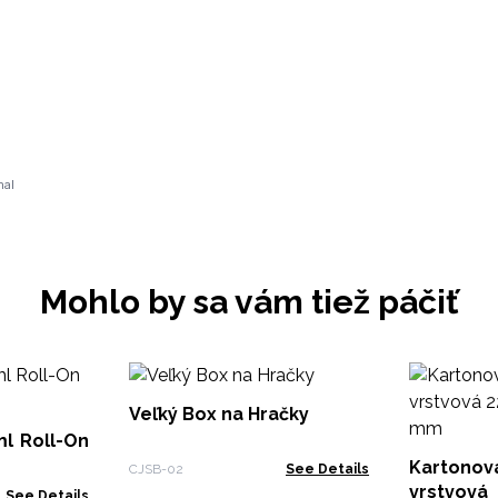
nal
Mohlo by sa vám tiež páčiť
Veľký Box na Hračky
ml Roll-On
Kartono
CJSB-02
See Details
vrstvová
See Details