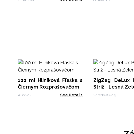
100 ml Hliníková Fľaška s
ZigZag DeLux 
Čiernym Rozprašovačom
Striž - Lesná Zel
ABot-04
See Details
ShredsKG-05
Zá