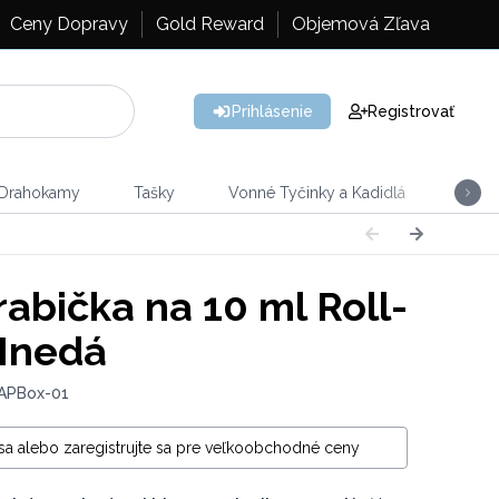
Ceny Dopravy
Gold Reward
Objemová Zľava
Prihlásenie
Registrovať
 Drahokamy
Tašky
Vonné Tyčinky a Kadidlá
Vône
abička na 10 ml Roll-
Hnedá
 APBox-01
 sa alebo zaregistrujte sa pre veľkoobchodné ceny