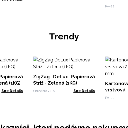
mm
PA-22
Trendy
Papierová
ZigZag DeLux Papierová
ená (1KG)
Striž - Zelená (1KG)
Kartono
vrstvová
See Details
ShredsKG-06
See Details
mm
PA-22
kazníci, ktorí nedávno nakupov