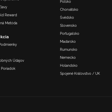
Poľsko
ľavy
Chorvátsko
old Reward
Švédsko
bná Metóda
Slovensko
Portugalsko
kcia
Maďarsko
Podmienky
Rumunsko
Nemecko
obných Údajov
Holandsko
 Poriadok
Spojené Kráľovstvo / UK