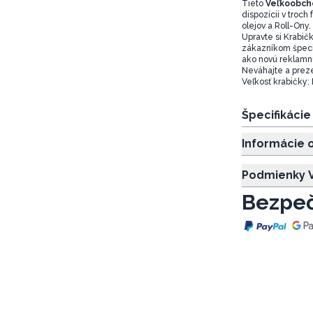
Tieto
Veľkoobch
dispozícii v troch
olejov a Roll-Ony.
Upravte si Krabičk
zákazníkom špecif
ako novú reklamnú
Neváhajte a preze
Veľkosť krabičky:
Špecifikáci
Informácie 
Podmienky V
Bezpeč