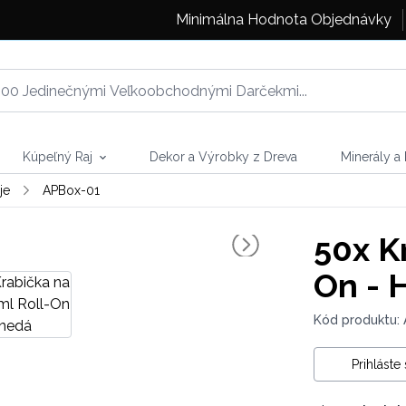
Minimálna Hodnota Objednávky
Kúpeľný Raj
Dekor a Výrobky z Dreva
Minerály a
je
APBox-01
50x
Kr
On - 
Kód produktu:
Prihláste