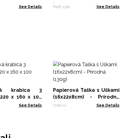
(180x230+40mm)
See Details
PadE-15BL
See Details
Po
11
(50
Pro
vá krabica 3
Papierová Taška s Uškami
 220 x 160 x 100
(16x22x8cm) - Prírodná
(130g)
See Details
CHB-01
See Details
ali