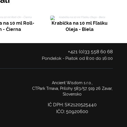
K
 na 10 ml Roll-
Krabička na 10 ml Fľašku
 - Čierna
Oleja - Biela
+421 (0)33 558 60 68
Pondelok - Piatok od 8:00 do 16:00
Ancient Wisdom s.r.o.,
CTPark Trnava, Prílohy 583/57, 919 26 Zavar,
Slovensko
IČ DPH: SK2120525440
IČO: 50920600