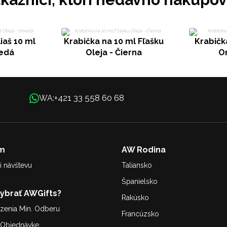
iaš 10 ml
Krabička na 10 ml Fľašku
Krabička
nedá
Oleja - Čierna
On
+421 33 558 60 68
WA:
m
AW Rodina
i návštevu
Taliansko
Španielsko
Vybrať AWGifts?
Rakúsko
enia Min. Odberu
Francúzsko
. Objednávke