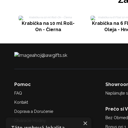
Krabička na 10 ml Roll-
Krabička na 6 Fl
On - Čierna
Oleja - H
ahoj@awgifts.sk
Pomoc
Showroo
FAQ
Naplánujte s
Kontakt
Prečo si 
Doprava a Doručenie
Bez Obmedz
Otváracie Hodiny
×
Táto webová lokalita
Bonus pri 1