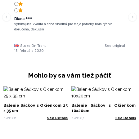
Diana ***
vynikajúca kvalita a cena vhodná pre moje potreby bola rýchlo
doručená, ďakujem
Stoke On Trent
See original
15. februára 2020
Mohlo by sa vám tiež páčiť
Balenie Sáčkov s Okienkom 25
Balenie Sáčkov s Okienkom
x 35 cm
10x20cm
KWB-06
See Details
KWB-07
See Details