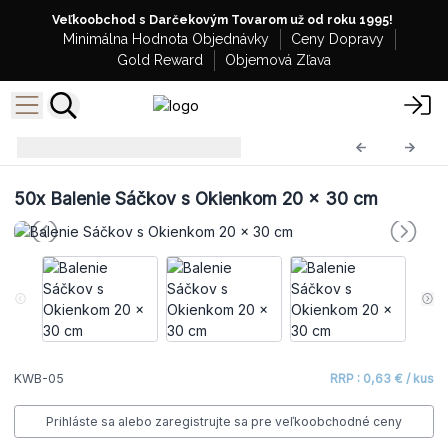
Veľkoobchod s Darčekovým Tovarom už od roku 1995!
Minimálna Hodnota Objednávky
Ceny Dopravy
Gold Reward
Objemová Zľava
Sáčky s Okienkom
KWB-05
50x
Balenie Sáčkov s Okienkom 20 x 30 cm
KWB-05
RRP : 0,63 € / kus
Prihláste sa alebo zaregistrujte sa pre veľkoobchodné ceny