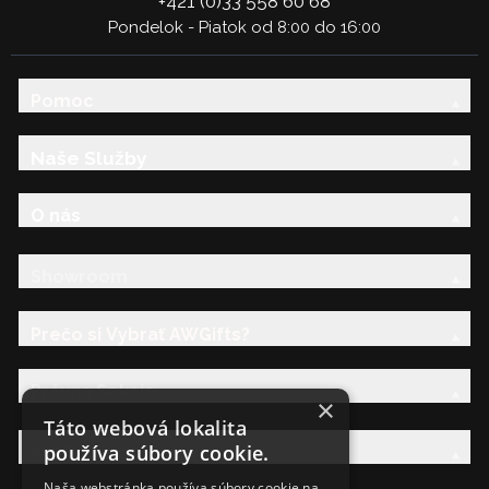
+421 (0)33 558 60 68
Pondelok - Piatok od 8:00 do 16:00
Pomoc
Naše Služby
O nás
Showroom
Prečo si Vybrať AWGifts?
Právna Sekcia
×
Táto webová lokalita
používa súbory cookie.
AW Rodina
Naša webstránka používa súbory cookie na