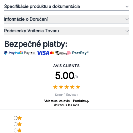
Špecifikácie produktu a dokumentácia
Informácie o Doručení
Podmienky Vrátenia Tovaru
Bezpečné platby:
AVIS CLIENTS
5.00
/5
★
★
★
★
★
★
★
★
★
★
Selon 1 Reviews
Voir tous les avis – Produits
Voir tous les avis