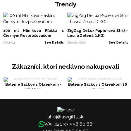
Trendy
100 ml Hliníková Fľaška s
ZigZag DeLux Papierová Striž -
Čiernym Rozprašovačom
Lesná Zelená (1KG)
ABot-04
See Details
ShredsKG-05
See Details
Zákazníci, ktorí nedávno nakupovali
Balenie Sáčkov s Okienkom -
Balenie Sáčkov s Okienkom 16
12x22cm
x24 cm
ahoj@awgifts.sk
+421 33 558 60 68
WA: