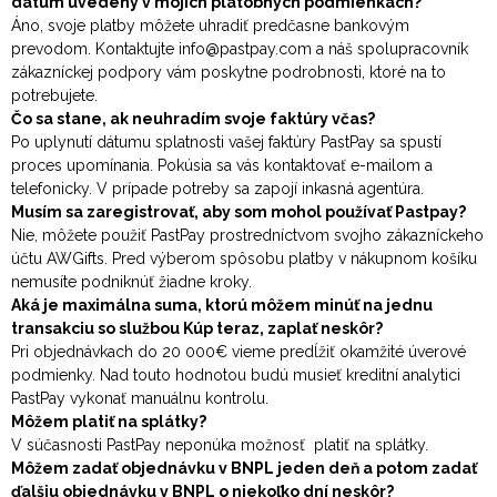
dátum uvedený v mojich platobných podmienkach?
Áno, svoje platby môžete uhradiť predčasne bankovým
prevodom. Kontaktujte
info@pastpay.com
a náš spolupracovník
zákazníckej podpory vám poskytne podrobnosti, ktoré na to
potrebujete.
Čo sa stane, ak neuhradím svoje faktúry včas?
Po uplynutí dátumu splatnosti vašej faktúry PastPay sa spustí
proces upomínania. Pokúsia sa vás kontaktovať e-mailom a
telefonicky. V prípade potreby sa zapojí inkasná agentúra.
Musím sa zaregistrovať, aby som mohol používať Pastpay?
Nie, môžete použiť PastPay prostredníctvom svojho zákazníckeho
účtu AWGifts. Pred výberom spôsobu platby v nákupnom košíku
nemusíte podniknúť žiadne kroky.
Aká je maximálna suma, ktorú môžem minúť na jednu
transakciu so službou Kúp teraz, zaplať neskôr?
Pri objednávkach do 20 000€ vieme predĺžiť okamžité úverové
podmienky. Nad touto hodnotou budú musieť kreditní analytici
PastPay vykonať manuálnu kontrolu.
Môžem platiť na splátky?
V súčasnosti PastPay neponúka možnosť platiť na splátky.
Môžem zadať objednávku v BNPL jeden deň a potom zadať
ďalšiu objednávku v BNPL o niekoľko dní neskôr?