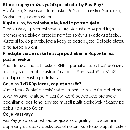
Ktoré krajiny môžu využiť spôsob platby PastPay?
EÚ: Česko, Slovensko, Rumunsko, Poľsko, Taliansko, Nemecko,
Maďarsko: 30 alebo 60 dní
Kúpte si to, čo potrebujete, keď to potrebujete
Preč sú časy uprednostňovania určitých nákupov pred inými a
premeškania ziskov, pretože nemáte správnu skladovú zásobu.
Kúpte si to, čo potrebujete a kedy to potrebujete. Odložte platbu
o 30 alebo 60 dní.
Predajte viac a rozšírte svoje podnikanie Kúpte teraz,
plaťte neskôr
Kúpiť teraz a zaplatiť neskôr (BNPL) pomáha zlepšiť váš peňažný
tok, aby ste sa mohli sústrediť na to, na čom skutočne záleží:
predaj a rast vášho podnikania.
Čo je to B2B Kúp teraz, zaplať neskôr?
Kúpte teraz Zaplaťte neskôr vám umožňuje zakúpiť si potrebný
tovar, vybavenie alebo materiály, ktoré potrebujete pre svoje
podnikanie, bez toho, aby ste museli platiť akékoľvek náklady po
dobu 30 alebo 60 dní.
Čo je PastPay?
PastPay je spoločnosť zaoberajúca sa digitálnymi platbami a
popredný európsky poskytovateľ riešení Kúp teraz-Zaplať neskôr