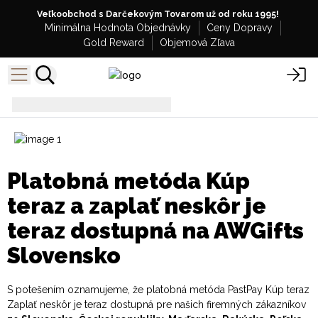
Veľkoobchod s Darčekovým Tovarom už od roku 1995!
Minimálna Hodnota Objednávky
Ceny Dopravy
Gold Reward
Objemová Zľava
Past Pay
Platobná metóda Kúp
teraz a zaplať neskôr je
teraz dostupná na AWGifts
Slovensko
S potešením oznamujeme, že platobná metóda PastPay Kúp teraz
Zaplať neskôr je teraz dostupná pre našich firemných zákazníkov