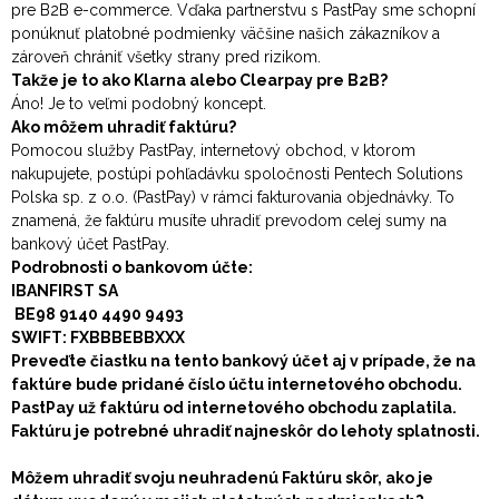
pre B2B e-commerce. Vďaka partnerstvu s PastPay sme schopní
ponúknuť platobné podmienky väčšine našich zákazníkov a
zároveň chrániť všetky strany pred rizikom.
Takže je to ako Klarna alebo Clearpay pre B2B?
Áno! Je to veľmi podobný koncept.
Ako môžem uhradiť faktúru?
Pomocou služby PastPay, internetový obchod, v ktorom
nakupujete, postúpi pohľadávku spoločnosti Pentech Solutions
Polska sp. z o.o. (PastPay) v rámci fakturovania objednávky. To
znamená, že faktúru musíte uhradiť prevodom celej sumy na
bankový účet PastPay.
Podrobnosti o bankovom účte:
IBANFIRST SA
BE98 9140 4490 9493
SWIFT: FXBBBEBBXXX
Preveďte čiastku na tento bankový účet aj v prípade, že na
faktúre bude pridané číslo účtu internetového obchodu.
PastPay už faktúru od internetového obchodu zaplatila.
Faktúru je potrebné uhradiť najneskôr do lehoty splatnosti.
Môžem uhradiť svoju neuhradenú Faktúru skôr, ako je