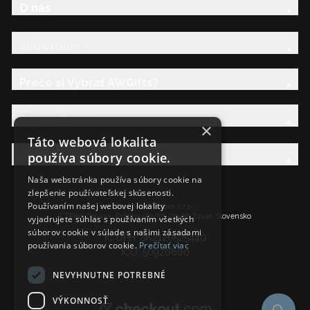
O nás
Showroom
Prečo si Vybrať AWGifts?
Právna Sekcia
×
Táto webová lokalita
používa súbory cookie.
AW Rodina
Naša webstránka používa súbory cookie na
zlepšenie používateľskej skúsenosti.
Používaním našej webovej lokality
Ancient Wisdom s.r.o.,
CTPark Trnava, Prílohy 583/57, 919 26 Zavar, Slovensko
vyjadrujete súhlas s používaním všetkých
súborov cookie v súlade s našimi zásadami
IČ DPH: SK2120525440
používania súborov cookie.
Prečítať viac
IČO: 50920600
NEVYHNUTNE POTREBNÉ
VÝKONNOSŤ