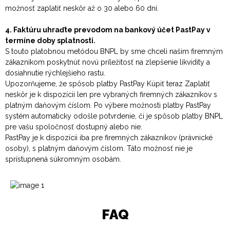
možnosť zaplatiť neskôr až o 30 alebo 60 dní.
4. Faktúru uhraďte prevodom na bankový účet PastPay v
termíne doby splatnosti.
S touto platobnou metódou BNPL by sme chceli našim firemným
zákazníkom poskytnúť novú príležitosť na zlepšenie likvidity a
dosiahnutie rýchlejšieho rastu.
Upozorňujeme, že spôsob platby PastPay Kúpiť teraz Zaplatiť
neskôr je k dispozícii len pre vybraných firemných zákazníkov s
platným daňovým číslom. Po výbere možnosti platby PastPay
systém automaticky odošle potvrdenie, či je spôsob platby BNPL
pre vašu spoločnosť dostupný alebo nie.
PastPay je k dispozícii iba pre firemných zákazníkov (právnické
osoby), s platným daňovým číslom. Táto možnosť nie je
sprístupnená súkromným osobám.
FAQ