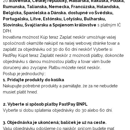
zo
Slovenska, Českej republiky, Maďarska, Rakúska, Poľska,
Rumunska, Talianska, Nemecka, Francúzska, Holandska,
Belgicka, Španielska a Dánska. dostupné vo Švédsku,
Portugalsku, Litve, Estónsku, Lotyšsku, Bulharsku,
Slovinsku, Švajčiarsku a Spojenom kráľovstve
s platným IČ
DPH.
Inovatívna možnosť Kúp teraz Zaplať neskôr umožňuje vašej
spoločnosti okamžite nakúpiť na našej webovej stránke tovar a
zaplatiť za objednávku od 30 do 60 dní neskôr! Vyberte si
PastPay Kúpiť teraz Zaplatiť neskôr z možností platby, dokončite
objednávku s danou možnosťou platby a tovar vám bude
doručený ako zvyčajne. Platbu môžete riešiť neskôr..
Postup je jednoduchý::
1. Pridajte produkty do košíka
Nakupujte potrebné produkty a pamätajte, že za ne nebudete
musieť platiť hneď.
2. Vyberte si spôsob platby PastPay BNPL
Vyberte si dobu splatenia objednávky do 30 alebo 60 dní.
3. Objednávka je ukončená; balíček je už na ceste.
Vašu objednávku odošleme čo najskôr, pričom budete mať