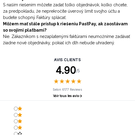
S naším riešením môžete zadať toľko objednávok, koľko chcete,
za predpokladu, že neprekročíte úverový limit svojho účtu a
budete schopný Faktúry splácať.
Môžem mať stále prístup k riešeniu PastPay, ak zaostávam
so svojimi platbami?
Nie. Zákazníkom s nezaplatenými faktúrami neumožníme zadávať
žiadne nové objednávky, pokiaľ ich dlh nebude uhradený.
AVIS CLIENTS
4.90
/5
★
★
★
★
★
★
★
★
★
★
Selon 6177 Reviews
Voir tous les avis